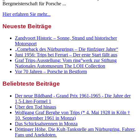
Bergmeisterschaft für Porsche ...
Hier erfahren Sie mehr...
Neueste Beiträge
Zandvoort Historic – Sonne, Strand und historischer
Motorsport
„Comeback des Nürburgrings – Die fünfziger Jahre“
Juni 1956: Trips bei Ferrari – Der erste Start fällt aus
Graf Trips-Ausstellung: Vom ring°werk zur Stiftung
Nationales Automuseum The LOH Collection
Vor 70 Jahren – Porsche in Bestform
Beliebteste Beiträge
Der neue Bildband - Grand Prix 1961-1965 - Die Jahre der
1,5-Liter-Formel 1
Über den Tod hinaus
Wolfgang Graf Berghe von Trips (* 4. Mai 1928 in Köln †
10. September 1961 in Monza)
Das Schicksalsrennen in Monza
Döttinger Höhe. Die Kult-Tankstelle am Nürburgring. Fahrer,
Fans und Anekdoten.