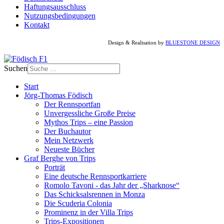
Haftungsausschluss
Nutzungsbedingungen
Kontakt
Design & Realisation by
BLUESTONE DESIGN
Suchen
Start
Jörg-Thomas Födisch
Der Rennsportfan
Unvergessliche Große Preise
Mythos Trips – eine Passion
Der Buchautor
Mein Netzwerk
Neueste Bücher
Graf Berghe von Trips
Porträt
Eine deutsche Rennsportkarriere
Romolo Tavoni - das Jahr der „Sharknose“
Das Schicksalsrennen in Monza
Die Scuderia Colonia
Prominenz in der Villa Trips
Trips-Expositionen