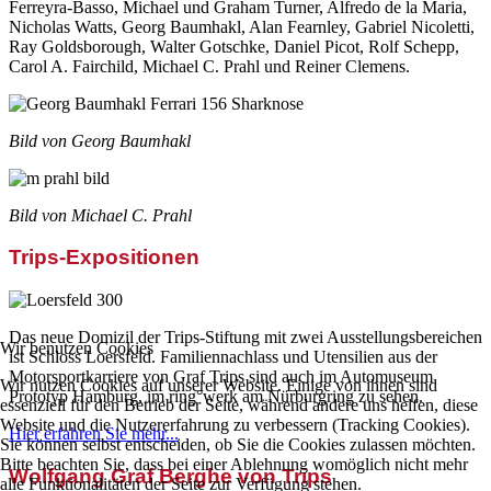
Ferreyra-Basso, Michael und Graham Turner, Alfredo de la Maria,
Nicholas Watts, Georg Baumhakl, Alan Fearnley, Gabriel Nicoletti,
Ray Goldsborough, Walter Gotschke, Daniel Picot, Rolf Schepp,
Carol A. Fairchild, Michael C. Prahl und Reiner Clemens.
Bild von Georg Baumhakl
Bild von Michael C. Prahl
Trips-Expositionen
Das neue Domizil der Trips-Stiftung mit zwei Ausstellungsbereichen
Wir benutzen Cookies
ist Schloss Loersfeld. Familiennachlass und Utensilien aus der
Motorsportkarriere von Graf Trips sind auch im Automuseum
Wir nutzen Cookies auf unserer Website. Einige von ihnen sind
Prototyp Hamburg, im ring°werk am Nürburgring zu sehen.
essenziell für den Betrieb der Seite, während andere uns helfen, diese
Website und die Nutzererfahrung zu verbessern (Tracking Cookies).
Hier erfahren Sie mehr...
Sie können selbst entscheiden, ob Sie die Cookies zulassen möchten.
Bitte beachten Sie, dass bei einer Ablehnung womöglich nicht mehr
Wolfgang Graf Berghe von Trips
alle Funktionalitäten der Seite zur Verfügung stehen.