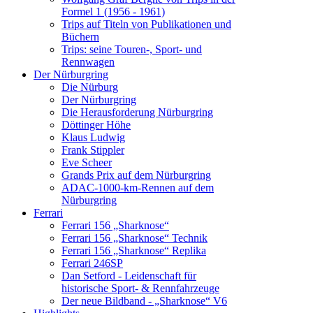
Formel 1 (1956 - 1961)
Trips auf Titeln von Publikationen und
Büchern
Trips: seine Touren-, Sport- und
Rennwagen
Der Nürburgring
Die Nürburg
Der Nürburgring
Die Herausforderung Nürburgring
Döttinger Höhe
Klaus Ludwig
Frank Stippler
Eve Scheer
Grands Prix auf dem Nürburgring
ADAC-1000-km-Rennen auf dem
Nürburgring
Ferrari
Ferrari 156 „Sharknose“
Ferrari 156 „Sharknose“ Technik
Ferrari 156 „Sharknose“ Replika
Ferrari 246SP
Dan Setford - Leidenschaft für
historische Sport- & Rennfahrzeuge
Der neue Bildband - „Sharknose“ V6