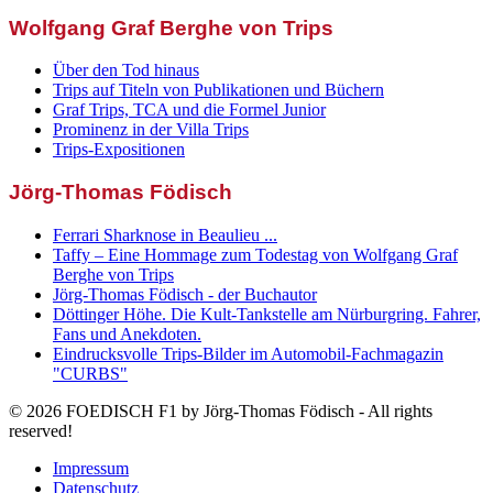
Wolfgang Graf Berghe von Trips
Über den Tod hinaus
Trips auf Titeln von Publikationen und Büchern
Graf Trips, TCA und die Formel Junior
Prominenz in der Villa Trips
Trips-Expositionen
Jörg-Thomas Födisch
Ferrari Sharknose in Beaulieu ...
Taffy – Eine Hommage zum Todestag von Wolfgang Graf
Berghe von Trips
Jörg-Thomas Födisch - der Buchautor
Döttinger Höhe. Die Kult-Tankstelle am Nürburgring. Fahrer,
Fans und Anekdoten.
Eindrucksvolle Trips-Bilder im Automobil-Fachmagazin
"CURBS"
© 2026 FOEDISCH F1 by Jörg-Thomas Födisch - All rights
reserved!
Impressum
Datenschutz