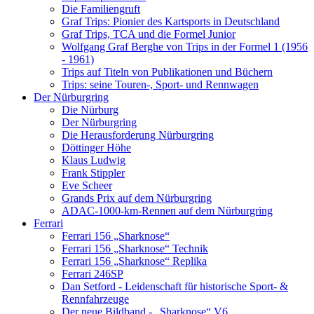
Die Familiengruft
Graf Trips: Pionier des Kartsports in Deutschland
Graf Trips, TCA und die Formel Junior
Wolfgang Graf Berghe von Trips in der Formel 1 (1956
- 1961)
Trips auf Titeln von Publikationen und Büchern
Trips: seine Touren-, Sport- und Rennwagen
Der Nürburgring
Die Nürburg
Der Nürburgring
Die Herausforderung Nürburgring
Döttinger Höhe
Klaus Ludwig
Frank Stippler
Eve Scheer
Grands Prix auf dem Nürburgring
ADAC-1000-km-Rennen auf dem Nürburgring
Ferrari
Ferrari 156 „Sharknose“
Ferrari 156 „Sharknose“ Technik
Ferrari 156 „Sharknose“ Replika
Ferrari 246SP
Dan Setford - Leidenschaft für historische Sport- &
Rennfahrzeuge
Der neue Bildband - „Sharknose“ V6