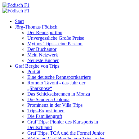
Start
Jörg-Thomas Födisch
Der Rennsportfan
Unvergessliche Große Preise
Mythos Trips – eine Passion
Der Buchautor
Mein Netzwerk
Neueste Bücher
Graf Berghe von Trips
Porträt
Eine deutsche Rennsportkarriere
Romolo Tavoni - das Jahr der
„Sharknose“
Das Schicksalsrennen in Monza
Die Scuderia Colonia
Prominenz in der Villa Trips
Trips-Expositionen
Die Familiengruft
Graf Trips: Pionier des Kartsports in
Deutschland
Graf Trips, TCA und die Formel Junior
Wolfgang Graf Berghe von Trips in der