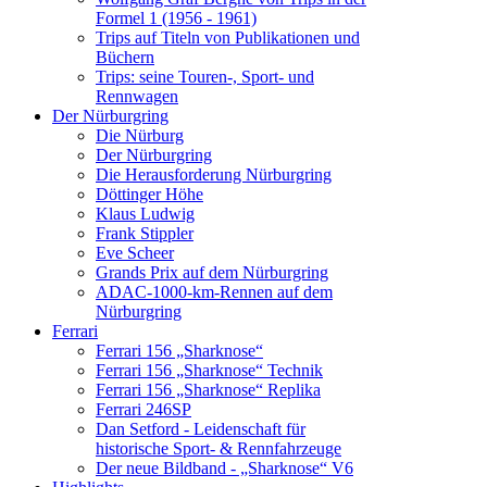
Formel 1 (1956 - 1961)
Trips auf Titeln von Publikationen und
Büchern
Trips: seine Touren-, Sport- und
Rennwagen
Der Nürburgring
Die Nürburg
Der Nürburgring
Die Herausforderung Nürburgring
Döttinger Höhe
Klaus Ludwig
Frank Stippler
Eve Scheer
Grands Prix auf dem Nürburgring
ADAC-1000-km-Rennen auf dem
Nürburgring
Ferrari
Ferrari 156 „Sharknose“
Ferrari 156 „Sharknose“ Technik
Ferrari 156 „Sharknose“ Replika
Ferrari 246SP
Dan Setford - Leidenschaft für
historische Sport- & Rennfahrzeuge
Der neue Bildband - „Sharknose“ V6