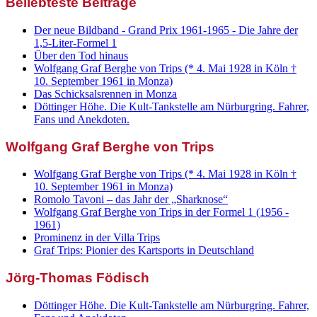
Beliebteste Beiträge
Der neue Bildband - Grand Prix 1961-1965 - Die Jahre der
1,5-Liter-Formel 1
Über den Tod hinaus
Wolfgang Graf Berghe von Trips (* 4. Mai 1928 in Köln †
10. September 1961 in Monza)
Das Schicksalsrennen in Monza
Döttinger Höhe. Die Kult-Tankstelle am Nürburgring. Fahrer,
Fans und Anekdoten.
Wolfgang Graf Berghe von Trips
Wolfgang Graf Berghe von Trips (* 4. Mai 1928 in Köln †
10. September 1961 in Monza)
Romolo Tavoni – das Jahr der „Sharknose“
Wolfgang Graf Berghe von Trips in der Formel 1 (1956 -
1961)
Prominenz in der Villa Trips
Graf Trips: Pionier des Kartsports in Deutschland
Jörg-Thomas Födisch
Döttinger Höhe. Die Kult-Tankstelle am Nürburgring. Fahrer,