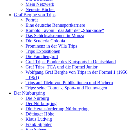
Mein Netzwerk
Neueste Bücher
Graf Berghe von Trips
Porträt
Eine deutsche Rennsportkarriere
Romolo Tavoni - das Jahr der „Sharknose“
Das Schicksalsrennen in Monza
Die Scuderia Colonia
Prominenz in der Villa Trips
Trips-Expositionen
Die Familiengruft
Graf Trips: Pionier des Kartsports in Deutschland
Graf Trips, TCA und die Formel Junior
Wolfgang Graf Berghe von Trips in der Formel 1 (1956
- 1961)
Trips auf Titeln von Publikationen und Büchern
Trips: seine Touren-, Sport- und Rennwagen
Der Nürburgring
Die Nürburg
Der Nürburgring
Die Herausforderung Nürburgring
Döttinger Höhe
Klaus Ludwig
Frank Stippler
Eve Scheer