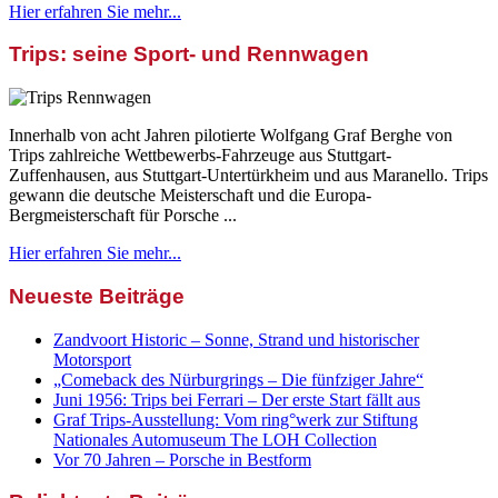
Hier erfahren Sie mehr...
Trips: seine Sport- und Rennwagen
Innerhalb von acht Jahren pilotierte Wolfgang Graf Berghe von
Trips zahlreiche Wettbewerbs-Fahrzeuge aus Stuttgart-
Zuffenhausen, aus Stuttgart-Untertürkheim und aus Maranello. Trips
gewann die deutsche Meisterschaft und die Europa-
Bergmeisterschaft für Porsche ...
Hier erfahren Sie mehr...
Neueste Beiträge
Zandvoort Historic – Sonne, Strand und historischer
Motorsport
„Comeback des Nürburgrings – Die fünfziger Jahre“
Juni 1956: Trips bei Ferrari – Der erste Start fällt aus
Graf Trips-Ausstellung: Vom ring°werk zur Stiftung
Nationales Automuseum The LOH Collection
Vor 70 Jahren – Porsche in Bestform