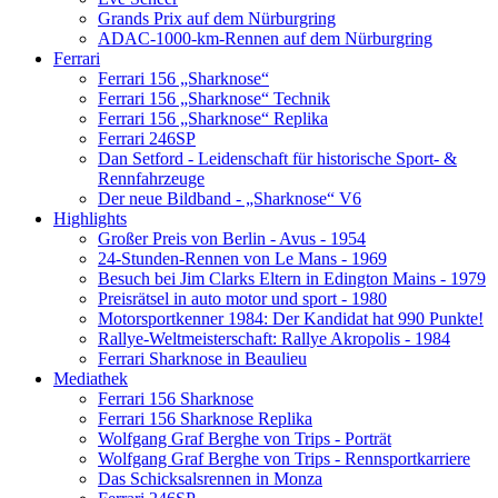
Grands Prix auf dem Nürburgring
ADAC-1000-km-Rennen auf dem Nürburgring
Ferrari
Ferrari 156 „Sharknose“
Ferrari 156 „Sharknose“ Technik
Ferrari 156 „Sharknose“ Replika
Ferrari 246SP
Dan Setford - Leidenschaft für historische Sport- &
Rennfahrzeuge
Der neue Bildband - „Sharknose“ V6
Highlights
Großer Preis von Berlin - Avus - 1954
24-Stunden-Rennen von Le Mans - 1969
Besuch bei Jim Clarks Eltern in Edington Mains - 1979
Preisrätsel in auto motor und sport - 1980
Motorsportkenner 1984: Der Kandidat hat 990 Punkte!
Rallye-Weltmeisterschaft: Rallye Akropolis - 1984
Ferrari Sharknose in Beaulieu
Mediathek
Ferrari 156 Sharknose
Ferrari 156 Sharknose Replika
Wolfgang Graf Berghe von Trips - Porträt
Wolfgang Graf Berghe von Trips - Rennsportkarriere
Das Schicksalsrennen in Monza