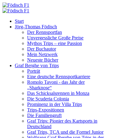
Start
Jörg-Thomas Födisch
Der Rennsportfan
Unvergessliche Große Preise
Mythos Trips – eine Passion
Der Buchautor
Mein Netzwerk
Neueste Bücher
Graf Berghe von Trips
Porträt
Eine deutsche Rennsportkarriere
Romolo Tavoni - das Jahr der
„Sharknose“
Das Schicksalsrennen in Monza
Die Scuderia Colonia
Prominenz in der Villa Trips
Trips-Expositionen
Die Familiengruft
Graf Trips: Pionier des Kartsports in
Deutschland
Graf Trips, TCA und die Formel Junior
Wolfgang Graf Berghe von Trips in der