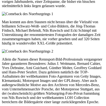
vorigen Jahrhunderts, einer Zeitspanne, die bisher ein bisschen
stiefmütterlich links liegen gelassen wurde.
Man kommt aus dem Staunen nicht heraus über die Vielzahl von
brillanten Schwarz-Weiß- und Color-Bildern, die Jörg-Thomas
Födisch, Michael Behrndt, Nils Ruwisch und Ecki Schimpf mit
Unterstützung der renommiertesten Fotografen der damaligen Zeit
zusammengetragen haben, nie vorher gesehen und auf 320 Seiten
häufig in wundervoller XXL-Größe präsentiert.
Allein die Namen dieser Rennsport-Bild-Professionals vergangener
Jahre garantieren Besonderes: Julius J. Weitmann, Bernard Cahier,
Yves Debraine, Ami Guichard, Günther Molter, Geoffrey Goddard
und Hans-Peter Seufert. Dazu gehören natürlich die TOP-
Aufnahmen der weltbekannten Foto-Agenturen von Getty Images,
Klemantaski, Motorsport Images und der GPLibrary. Aber auch
außergewöhnliche Motive aus den Archiven von Mercedes-Benz,
vom Unternehmensarchiv Porsche, der Motorpresse Stuttgart, aus
der (wahrscheinlich) größten Nürburgring-Foto-Privat-Sammlung
von Nils Ruwisch und der weltbekannten LOH Collection
bereichern die Bildergalerie einer lange zurückliegenden Epoche.