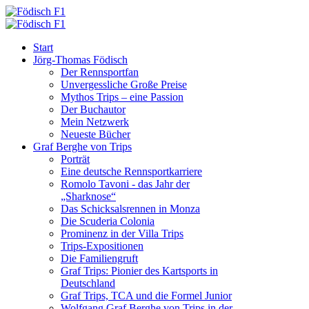
Start
Jörg-Thomas Födisch
Der Rennsportfan
Unvergessliche Große Preise
Mythos Trips – eine Passion
Der Buchautor
Mein Netzwerk
Neueste Bücher
Graf Berghe von Trips
Porträt
Eine deutsche Rennsportkarriere
Romolo Tavoni - das Jahr der
„Sharknose“
Das Schicksalsrennen in Monza
Die Scuderia Colonia
Prominenz in der Villa Trips
Trips-Expositionen
Die Familiengruft
Graf Trips: Pionier des Kartsports in
Deutschland
Graf Trips, TCA und die Formel Junior
Wolfgang Graf Berghe von Trips in der