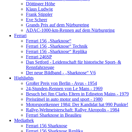
Döttinger Höhe
Klaus Ludwig
Frank Stippler
Eve Scheer
Grands Prix auf dem Nürburgring
ADAC-1000-km-Rennen auf dem Nürburgring
Ferrari
Ferrari 156 „Sharknose“
Ferrari 156 „Sharknose“ Technik
Ferrari 156 „Sharknose“ Replika
Ferrari 246SP
Dan Setford - Leidenschaft für historische Sport- &
Rennfahrzeuge
Der neue Bildband - „Sharknose“ V6
Highlights
Großer Preis von Berlin - Avus - 1954
24-Stunden-Rennen von Le Mans - 1969
Besuch bei Jim Clarks Eltern in Edington Mains - 1979
Preisrätsel in auto motor und sport - 1980
Motorsportkenner 1984: Der Kandidat hat 990 Punkte!
Rallye-Weltmeisterschaft: Rallye Akropolis - 1984
Ferrari Sharknose in Beaulieu
Mediathek
Ferrari 156 Sharknose
Ferrari 156 Sharknose Replika