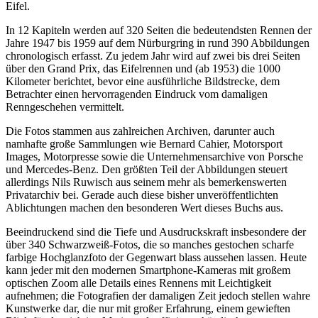
Eifel.
In 12 Kapiteln werden auf 320 Seiten die bedeutendsten Rennen der
Jahre 1947 bis 1959 auf dem Nürburgring in rund 390 Abbildungen
chronologisch erfasst. Zu jedem Jahr wird auf zwei bis drei Seiten
über den Grand Prix, das Eifelrennen und (ab 1953) die 1000
Kilometer berichtet, bevor eine ausführliche Bildstrecke, dem
Betrachter einen hervorragenden Eindruck vom damaligen
Renngeschehen vermittelt.
Die Fotos stammen aus zahlreichen Archiven, darunter auch
namhafte große Sammlungen wie Bernard Cahier, Motorsport
Images, Motorpresse sowie die Unternehmensarchive von Porsche
und Mercedes-Benz. Den größten Teil der Abbildungen steuert
allerdings Nils Ruwisch aus seinem mehr als bemerkenswerten
Privatarchiv bei. Gerade auch diese bisher unveröffentlichten
Ablichtungen machen den besonderen Wert dieses Buchs aus.
Beeindruckend sind die Tiefe und Ausdruckskraft insbesondere der
über 340 Schwarzweiß-Fotos, die so manches gestochen scharfe
farbige Hochglanzfoto der Gegenwart blass aussehen lassen. Heute
kann jeder mit den modernen Smartphone-Kameras mit großem
optischen Zoom alle Details eines Rennens mit Leichtigkeit
aufnehmen; die Fotografien der damaligen Zeit jedoch stellen wahre
Kunstwerke dar, die nur mit großer Erfahrung, einem gewieften