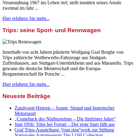
Veranstaltung 1967 ins Leben rief, stellt inmitten seines Areals
zweimal im Jahr ...
Hier erfahren Sie mehr...
Trips: seine Sport- und Rennwagen
Innerhalb von acht Jahren pilotierte Wolfgang Graf Berghe von
Trips zahlreiche Wettbewerbs-Fahrzeuge aus Stuttgart-
Zuffenhausen, aus Stuttgart-Untertürkheim und aus Maranello. Trips
gewann die deutsche Meisterschaft und die Europa-
Bergmeisterschaft für Porsche ...
Hier erfahren Sie mehr...
Neueste Beiträge
Zandvoort Historic – Sonne, Strand und historischer
Motorsport
„Comeback des Nürburgrings – Die fünfziger Jahre“
Juni 1956: Trips bei Ferrari – Der erste Start fällt aus
Graf Trips-Ausstellung: Vom ring°werk zur Stiftung
Nationales Automuseum The LOH Collection