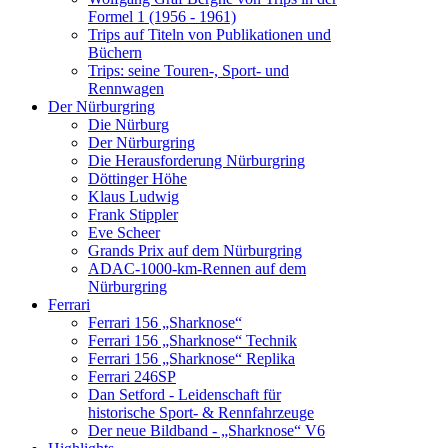
Formel 1 (1956 - 1961)
Trips auf Titeln von Publikationen und
Büchern
Trips: seine Touren-, Sport- und
Rennwagen
Der Nürburgring
Die Nürburg
Der Nürburgring
Die Herausforderung Nürburgring
Döttinger Höhe
Klaus Ludwig
Frank Stippler
Eve Scheer
Grands Prix auf dem Nürburgring
ADAC-1000-km-Rennen auf dem
Nürburgring
Ferrari
Ferrari 156 „Sharknose“
Ferrari 156 „Sharknose“ Technik
Ferrari 156 „Sharknose“ Replika
Ferrari 246SP
Dan Setford - Leidenschaft für
historische Sport- & Rennfahrzeuge
Der neue Bildband - „Sharknose“ V6