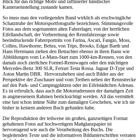
Blick für das richtige Motiv und raffinierter händischer
Kameraeinstellung zustande kamen.
So muss man den vorliegenden Band wirklich als erschwingliche
Schatztruhe der Motorsportfotografie bezeichnen. Stimmungsvolle
Fotos aus dem sogenannten alten Fahrerlager, von der herrlichen
Eifellandschaft, der Vorbereitung der Rennfahrzeuge sowie
beeindruckende Fahrerporträts von Farina, Ascari, Fangio, Moss,
Collins, Hawthorne, Behra, von Trips, Brooks, Edgar Barth und
Hans Herrmann ziehen den Betrachter ebenso in ihren Bann wie
Abbildungen vom Le-Mans-Start zum 1000-km-Rennen, von den
damals noch zierlichen Formel-Rennwagen oder den mächtigen
Mercedes-Benz 300 SLR, Ferrari Testa Rossa. Jaguar D-Type und
Aston Martin DBR. Hervorzuheben sind auch Bilder aus der
Perspektive der Zuschauer und vom Treiben neben der Rennstrecke
auf den Park- und Campingplätzen oder im Eifelstädtchen Adenau.
Es ist erfreulich, dass auch die Motorradrennen der damaligen Zeit
in angmessenem Rahmen berücksichtigt werden. All das vermittelt
eine fast schon intime Nähe zum damaligen Geschehen, wie ich sie
bisher in keinem anderen Buch gefunden habe.
Die Reproduktion der teilweise im großen, ganzseitigen Format
gehaltenen Fotos auf hochwertigem Mattglanzpapier ist
hervorragend wie auch die Verarbeitung des Buchs. Die
begleitenden Texte und die informativen Bildunterschriften verraten