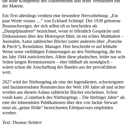
die hohe Kompetenz des Autorenteams und seine Vertrautheit mit
der Materie.
Ein Text allerdings verdient eine besondere Hervorhebung: „Ein
paar Worte voraus …“ von Eckhard Schimpf. Der 1938 geborene
Braunschweiger, der sich selbst oft so bescheiden als
„Dampfplauderer“ bezeichnet, wenn er öffentlich Gespräche und
Diskussionen über den Motorsport führt, ist ein echtes Multitalent –
Journalist, Autor zahlreicher Bücher (unter anderem über „Porsche
& Piech“), Rennfahrer, Manager. Hier beschreibt er auf lebhafte
Weise seine vielfältigen Erinnerungen an den Nürburgring, die bis
ins Jahr 1944 zurückreichen. Allein diese plastischen, leider nur acht
Seiten langen Reminiszenzen – eher bildhaft als nostalgisch –
wären schon die Anschaffung des Bandes aus der provaEdition
wert.
2027 wird der Nürburgring als eine der legendärsten, schwierigsten
und faszinierendsten Rennstrecken der Welt 100 Jahre alt und sicher
werden aus diesem Anlass zahlreiche Bücher erscheinen. Schon
vorab kann „Comeback des Nürburgrings – Die fünfziger Jahre“ als
eine der lohnendsten Publikationen über den von Jackie Stewart
einst als „grüne Hölle“ bezeichneten Eifelparcours empfohlen
werden.
Text: Thomas Nehlert