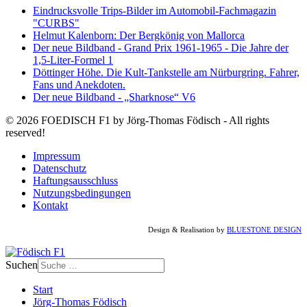
Eindrucksvolle Trips-Bilder im Automobil-Fachmagazin
"CURBS"
Helmut Kalenborn: Der Bergkönig von Mallorca
Der neue Bildband - Grand Prix 1961-1965 - Die Jahre der
1,5-Liter-Formel 1
Döttinger Höhe. Die Kult-Tankstelle am Nürburgring. Fahrer,
Fans und Anekdoten.
Der neue Bildband - „Sharknose“ V6
© 2026 FOEDISCH F1 by Jörg-Thomas Födisch - All rights
reserved!
Impressum
Datenschutz
Haftungsausschluss
Nutzungsbedingungen
Kontakt
Design & Realisation by
BLUESTONE DESIGN
Suchen
Start
Jörg-Thomas Födisch