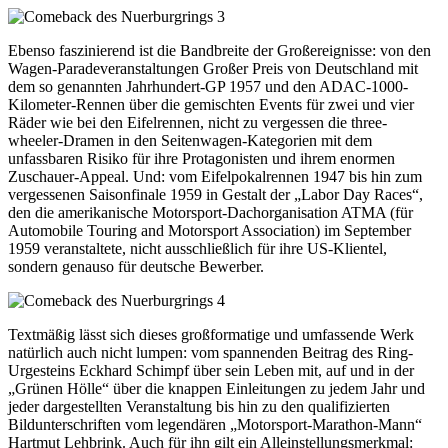
Ebenso faszinierend ist die Bandbreite der Großereignisse: von den
Wagen-Paradeveranstaltungen Großer Preis von Deutschland mit
dem so genannten Jahrhundert-GP 1957 und den ADAC-1000-
Kilometer-Rennen über die gemischten Events für zwei und vier
Räder wie bei den Eifelrennen, nicht zu vergessen die three-
wheeler-Dramen in den Seitenwagen-Kategorien mit dem
unfassbaren Risiko für ihre Protagonisten und ihrem enormen
Zuschauer-Appeal. Und: vom Eifelpokalrennen 1947 bis hin zum
vergessenen Saisonfinale 1959 in Gestalt der „Labor Day Races“,
den die amerikanische Motorsport-Dachorganisation ATMA (für
Automobile Touring and Motorsport Association) im September
1959 veranstaltete, nicht ausschließlich für ihre US-Klientel,
sondern genauso für deutsche Bewerber.
Textmäßig lässt sich dieses großformatige und umfassende Werk
natürlich auch nicht lumpen: vom spannenden Beitrag des Ring-
Urgesteins Eckhard Schimpf über sein Leben mit, auf und in der
„Grünen Hölle“ über die knappen Einleitungen zu jedem Jahr und
jeder dargestellten Veranstaltung bis hin zu den qualifizierten
Bildunterschriften vom legendären „Motorsport-Marathon-Mann“
Hartmut Lehbrink. Auch für ihn gilt ein Alleinstellungsmerkmal: