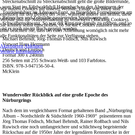
Streckenabschnitt zu Streckenabschnitt geht die große Bilderrunde,
vom Start ins Eifelwaldidyll Hatzenbach zu den Abenteuern der
Wir nutzen Cookies auf unserer Website. Einige von ihnen sind
Touristenfahrer im Adenauer Forst, zu fliegenden Formelrennern am
essenziell für den Betrieb der Seite, während andere uns helfen, diese
Brünnchen und Zeltstädte passierenden Sportwagen am
Website und die Nutzererfahrung zu verbessern (Tracking Cookies).
Schwalbenschwanz. So war der Ring nur damals zu erleben, und so
Sie können selbst entscheiden, ob Sie die Cookies zulassen möchten.
ist er noch nie im Buch gezeigt worden.
Bitte beachten Sie, dass bei einer Ablehnung womöglich nicht mehr
alle Funktionalitäten der Seite zur Verfügung stehen.
Michael Behrndt, Jörg-Thomas Födisch, Nils Ruwisch
Vorwort Hans Herrmann
Akzeptieren
Ablehnen
Deutsch und Englisch
Weitere Informationen
Format 300 x 240mm
256 Seiten mit 255 Schwarz-Weiß- und 103 Farbfotos.
ISBN. 978-3-947156-50-4.
McKlein
Buch-Rezension von Herrn Thomas Nehlert
Wundervoller Rückblick auf eine große Epoche des
Nürburgrings
Nach dem im vergleichbaren Format gehaltenen Band „Nürburgring
Album – Nordschleife & Südschleife 1960-1969“ präsentieren nun
Jörg Thomas Födisch, Michael Behrndt, Rainer Roßbach und Nils
Ruwisch eine noch umfangreichere und schlichtweg begeisternde
Rückschau auf die 1950er Jahre der legendären Rennstrecke in der