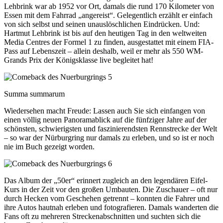
Lehbrink war ab 1952 vor Ort, damals die rund 170 Kilometer von
Essen mit dem Fahrrad „angereist“. Gelegentlich erzählt er einfach
von sich selbst und seinen unauslöschlichen Eindrücken. Und:
Hartmut Lehbrink ist bis auf den heutigen Tag in den weltweiten
Media Centres der Formel 1 zu finden, ausgestattet mit einem FIA-
Pass auf Lebenszeit – allein deshalb, weil er mehr als 550 WM-
Grands Prix der Königsklasse live begleitet hat!
Summa summarum
Wiedersehen macht Freude: Lassen auch Sie sich einfangen von
einen völlig neuen Panoramablick auf die fünfziger Jahre auf der
schönsten, schwierigsten und faszinierendsten Rennstrecke der Welt
– so war der Nürburgring nur damals zu erleben, und so ist er noch
nie im Buch gezeigt worden.
Das Album der „50er“ erinnert zugleich an den legendären Eifel-
Kurs in der Zeit vor den großen Umbauten. Die Zuschauer – oft nur
durch Hecken vom Geschehen getrennt – konnten die Fahrer und
ihre Autos hautnah erleben und fotografieren. Damals wanderten die
Fans oft zu mehreren Streckenabschnitten und suchten sich die