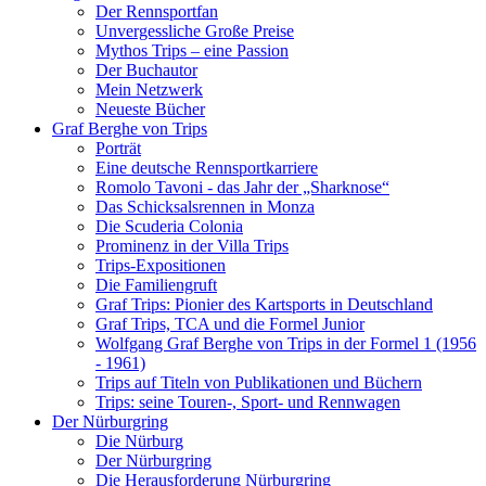
Der Rennsportfan
Unvergessliche Große Preise
Mythos Trips – eine Passion
Der Buchautor
Mein Netzwerk
Neueste Bücher
Graf Berghe von Trips
Porträt
Eine deutsche Rennsportkarriere
Romolo Tavoni - das Jahr der „Sharknose“
Das Schicksalsrennen in Monza
Die Scuderia Colonia
Prominenz in der Villa Trips
Trips-Expositionen
Die Familiengruft
Graf Trips: Pionier des Kartsports in Deutschland
Graf Trips, TCA und die Formel Junior
Wolfgang Graf Berghe von Trips in der Formel 1 (1956
- 1961)
Trips auf Titeln von Publikationen und Büchern
Trips: seine Touren-, Sport- und Rennwagen
Der Nürburgring
Die Nürburg
Der Nürburgring
Die Herausforderung Nürburgring