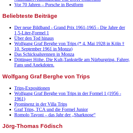
Vor 70 Jahren – Porsche in Bestform
Beliebteste Beiträge
Der neue Bildband - Grand Prix 1961-1965 - Die Jahre der
1,5-Liter-Formel 1
Über den Tod hinaus
Wolfgang Graf Berghe von Trips (* 4. Mai 1928 in Köln †
10. September 1961 in Monza)
Das Schicksalsrennen in Monza
Döttinger Höhe. Die Kult-Tankstelle am Nürburgring. Fahrer,
Fans und Anekdoten.
Wolfgang Graf Berghe von Trips
Trips-Expositionen
Wolfgang Graf Berghe von Trips in der Formel 1 (1956 -
1961)
Prominenz in der Villa Trips
Graf Trips, TCA und die Formel Junior
Romolo Tavoni – das Jahr der „Sharknose“
Jörg-Thomas Födisch