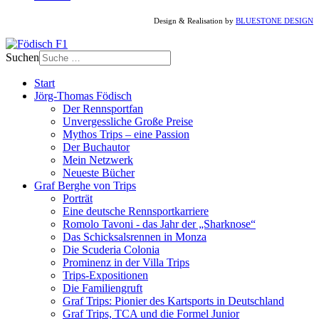
Design & Realisation by
BLUESTONE DESIGN
Suchen
Start
Jörg-Thomas Födisch
Der Rennsportfan
Unvergessliche Große Preise
Mythos Trips – eine Passion
Der Buchautor
Mein Netzwerk
Neueste Bücher
Graf Berghe von Trips
Porträt
Eine deutsche Rennsportkarriere
Romolo Tavoni - das Jahr der „Sharknose“
Das Schicksalsrennen in Monza
Die Scuderia Colonia
Prominenz in der Villa Trips
Trips-Expositionen
Die Familiengruft
Graf Trips: Pionier des Kartsports in Deutschland
Graf Trips, TCA und die Formel Junior