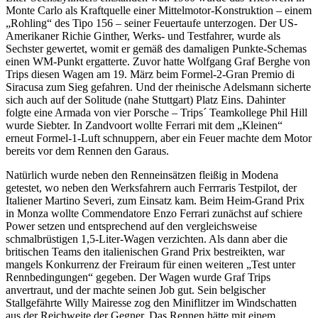
Monte Carlo als Kraftquelle einer Mittelmotor-Konstruktion – einem
„Rohling“ des Tipo 156 – seiner Feuertaufe unterzogen. Der US-
Amerikaner Richie Ginther, Werks- und Testfahrer, wurde als
Sechster gewertet, womit er gemäß des damaligen Punkte-Schemas
einen WM-Punkt ergatterte. Zuvor hatte Wolfgang Graf Berghe von
Trips diesen Wagen am 19. März beim Formel-2-Gran Premio di
Siracusa zum Sieg gefahren. Und der rheinische Adelsmann sicherte
sich auch auf der Solitude (nahe Stuttgart) Platz Eins. Dahinter
folgte eine Armada von vier Porsche – Trips´ Teamkollege Phil Hill
wurde Siebter. In Zandvoort wollte Ferrari mit dem „Kleinen“
erneut Formel-1-Luft schnuppern, aber ein Feuer machte dem Motor
bereits vor dem Rennen den Garaus.
Natürlich wurde neben den Renneinsätzen fleißig in Modena
getestet, wo neben den Werksfahrern auch Ferrraris Testpilot, der
Italiener Martino Severi, zum Einsatz kam. Beim Heim-Grand Prix
in Monza wollte Commendatore Enzo Ferrari zunächst auf schiere
Power setzen und entsprechend auf den vergleichsweise
schmalbrüstigen 1,5-Liter-Wagen verzichten. Als dann aber die
britischen Teams den italienischen Grand Prix bestreikten, war
mangels Konkurrenz der Freiraum für einen weiteren „Test unter
Rennbedingungen“ gegeben. Der Wagen wurde Graf Trips
anvertraut, und der machte seinen Job gut. Sein belgischer
Stallgefährte Willy Mairesse zog den Miniflitzer im Windschatten
aus der Reichweite der Gegner. Das Rennen hätte mit einem