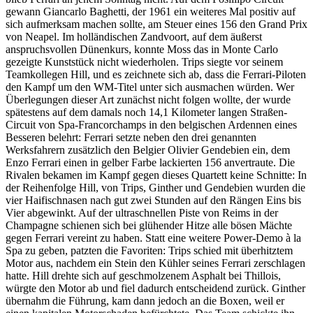
gewann Giancarlo Baghetti, der 1961 ein weiteres Mal positiv auf
sich aufmerksam machen sollte, am Steuer eines 156 den Grand Prix
von Neapel. Im holländischen Zandvoort, auf dem äußerst
anspruchsvollen Dünenkurs, konnte Moss das in Monte Carlo
gezeigte Kunststück nicht wiederholen. Trips siegte vor seinem
Teamkollegen Hill, und es zeichnete sich ab, dass die Ferrari-Piloten
den Kampf um den WM-Titel unter sich ausmachen würden. Wer
Überlegungen dieser Art zunächst nicht folgen wollte, der wurde
spätestens auf dem damals noch 14,1 Kilometer langen Straßen-
Circuit von Spa-Francorchamps in den belgischen Ardennen eines
Besseren belehrt: Ferrari setzte neben den drei genannten
Werksfahrern zusätzlich den Belgier Olivier Gendebien ein, dem
Enzo Ferrari einen in gelber Farbe lackierten 156 anvertraute. Die
Rivalen bekamen im Kampf gegen dieses Quartett keine Schnitte: In
der Reihenfolge Hill, von Trips, Ginther und Gendebien wurden die
vier Haifischnasen nach gut zwei Stunden auf den Rängen Eins bis
Vier abgewinkt. Auf der ultraschnellen Piste von Reims in der
Champagne schienen sich bei glühender Hitze alle bösen Mächte
gegen Ferrari vereint zu haben. Statt eine weitere Power-Demo à la
Spa zu geben, patzten die Favoriten: Trips schied mit überhitztem
Motor aus, nachdem ein Stein den Kühler seines Ferrari zerschlagen
hatte. Hill drehte sich auf geschmolzenem Asphalt bei Thillois,
würgte den Motor ab und fiel dadurch entscheidend zurück. Ginther
übernahm die Führung, kam dann jedoch an die Boxen, weil er