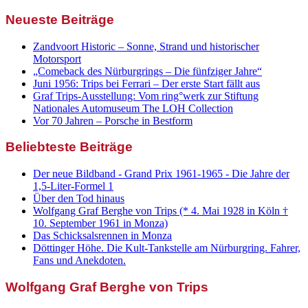
Neueste Beiträge
Zandvoort Historic – Sonne, Strand und historischer
Motorsport
„Comeback des Nürburgrings – Die fünfziger Jahre“
Juni 1956: Trips bei Ferrari – Der erste Start fällt aus
Graf Trips-Ausstellung: Vom ring°werk zur Stiftung
Nationales Automuseum The LOH Collection
Vor 70 Jahren – Porsche in Bestform
Beliebteste Beiträge
Der neue Bildband - Grand Prix 1961-1965 - Die Jahre der
1,5-Liter-Formel 1
Über den Tod hinaus
Wolfgang Graf Berghe von Trips (* 4. Mai 1928 in Köln †
10. September 1961 in Monza)
Das Schicksalsrennen in Monza
Döttinger Höhe. Die Kult-Tankstelle am Nürburgring. Fahrer,
Fans und Anekdoten.
Wolfgang Graf Berghe von Trips