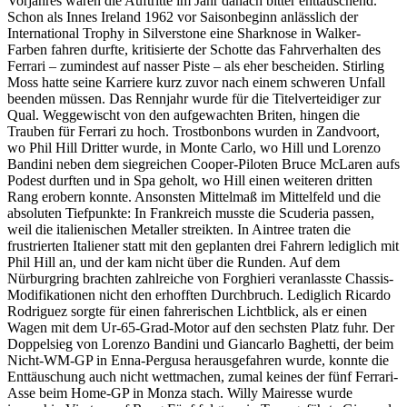
Vorjahres waren die Auftritte im Jahr danach bitter enttäuschend.
Schon als Innes Ireland 1962 vor Saisonbeginn anlässlich der
International Trophy in Silverstone eine Sharknose in Walker-
Farben fahren durfte, kritisierte der Schotte das Fahrverhalten des
Ferrari – zumindest auf nasser Piste – als eher bescheiden. Stirling
Moss hatte seine Karriere kurz zuvor nach einem schweren Unfall
beenden müssen. Das Rennjahr wurde für die Titelverteidiger zur
Qual. Weggewischt von den aufgewachten Briten, hingen die
Trauben für Ferrari zu hoch. Trostbonbons wurden in Zandvoort,
wo Phil Hill Dritter wurde, in Monte Carlo, wo Hill und Lorenzo
Bandini neben dem siegreichen Cooper-Piloten Bruce McLaren aufs
Podest durften und in Spa geholt, wo Hill einen weiteren dritten
Rang erobern konnte. Ansonsten Mittelmaß im Mittelfeld und die
absoluten Tiefpunkte: In Frankreich musste die Scuderia passen,
weil die italienischen Metaller streikten. In Aintree traten die
frustrierten Italiener statt mit den geplanten drei Fahrern lediglich mit
Phil Hill an, und der kam nicht über die Runden. Auf dem
Nürburgring brachten zahlreiche von Forghieri veranlasste Chassis-
Modifikationen nicht den erhofften Durchbruch. Lediglich Ricardo
Rodriguez sorgte für einen fahrerischen Lichtblick, als er einen
Wagen mit dem Ur-65-Grad-Motor auf den sechsten Platz fuhr. Der
Doppelsieg von Lorenzo Bandini und Giancarlo Baghetti, der beim
Nicht-WM-GP in Enna-Pergusa herausgefahren wurde, konnte die
Enttäuschung auch nicht wettmachen, zumal keines der fünf Ferrari-
Asse beim Home-GP in Monza stach. Willy Mairesse wurde