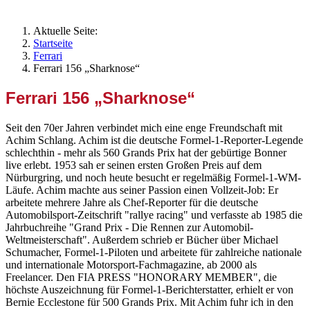
Aktuelle Seite:
Startseite
Ferrari
Ferrari 156 „Sharknose“
Ferrari 156 „Sharknose“
Seit den 70er Jahren verbindet mich eine enge Freundschaft mit
Achim Schlang. Achim ist die deutsche Formel-1-Reporter-Legende
schlechthin - mehr als 560 Grands Prix hat der gebürtige Bonner
live erlebt. 1953 sah er seinen ersten Großen Preis auf dem
Nürburgring, und noch heute besucht er regelmäßig Formel-1-WM-
Läufe. Achim machte aus seiner Passion einen Vollzeit-Job: Er
arbeitete mehrere Jahre als Chef-Reporter für die deutsche
Automobilsport-Zeitschrift "rallye racing" und verfasste ab 1985 die
Jahrbuchreihe "Grand Prix - Die Rennen zur Automobil-
Weltmeisterschaft". Außerdem schrieb er Bücher über Michael
Schumacher, Formel-1-Piloten und arbeitete für zahlreiche nationale
und internationale Motorsport-Fachmagazine, ab 2000 als
Freelancer. Den FIA PRESS "HONORARY MEMBER", die
höchste Auszeichnung für Formel-1-Berichterstatter, erhielt er von
Bernie Ecclestone für 500 Grands Prix. Mit Achim fuhr ich in den