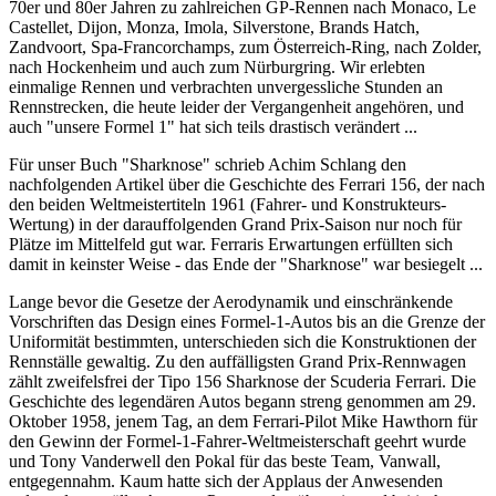
70er und 80er Jahren zu zahlreichen GP-Rennen nach Monaco, Le
Castellet, Dijon, Monza, Imola, Silverstone, Brands Hatch,
Zandvoort, Spa-Francorchamps, zum Österreich-Ring, nach Zolder,
nach Hockenheim und auch zum Nürburgring. Wir erlebten
einmalige Rennen und verbrachten unvergessliche Stunden an
Rennstrecken, die heute leider der Vergangenheit angehören, und
auch "unsere Formel 1" hat sich teils drastisch verändert ...
Für unser Buch "Sharknose" schrieb Achim Schlang den
nachfolgenden Artikel über die Geschichte des Ferrari 156, der nach
den beiden Weltmeistertiteln 1961 (Fahrer- und Konstrukteurs-
Wertung) in der darauffolgenden Grand Prix-Saison nur noch für
Plätze im Mittelfeld gut war. Ferraris Erwartungen erfüllten sich
damit in keinster Weise - das Ende der "Sharknose" war besiegelt ...
Lange bevor die Gesetze der Aerodynamik und einschränkende
Vorschriften das Design eines Formel-1-Autos bis an die Grenze der
Uniformität bestimmten, unterschieden sich die Konstruktionen der
Rennställe gewaltig. Zu den auffälligsten Grand Prix-Rennwagen
zählt zweifelsfrei der Tipo 156 Sharknose der Scuderia Ferrari. Die
Geschichte des legendären Autos begann streng genommen am 29.
Oktober 1958, jenem Tag, an dem Ferrari-Pilot Mike Hawthorn für
den Gewinn der Formel-1-Fahrer-Weltmeisterschaft geehrt wurde
und Tony Vanderwell den Pokal für das beste Team, Vanwall,
entgegennahm. Kaum hatte sich der Applaus der Anwesenden