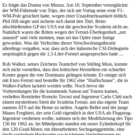
Es folgte das Drama von Monza. Am 10. September verunglückte
der WM-Führende von Trips, der sich am Vortag seine erste F1-
WM-Pole gesichert hatte, wegen einer Unaufmerksamkeit tödlich.
Phil Hill siegte und sicherte sich damit den Titel. Beim
abschließenden GP der USA trat die geschockte Scuderia nicht an.
Natürlich waren die Briten wegen der Ferrari-Überlegenheit „not
amused“ und viele meinten, man sei das Opfer einer Intrige
geworden. Was die Verfechter dieser Verschwörungstheorie
allerdings vergaßen, war, dass sich der italienische CSI-Deliegierte
ursprünglich gegen die 1,5-Liter-Formel ausgesprochen hatte ...
Rob Walker, seines Zeichens Teamchef von Stirling Moss, konnte
sich nicht vorstellen, dass den britischen Herstellern ein schneller
Konter gegen die rote Dominanz gelingen könnte. Er einigte sich
mit Enzo Ferrari und bestellte für 1962 eine "Haifischnase", die in
Walker-Farben lackiert werden sollte. Noch bevor die
Vorbereitungen für die kommende Saison auf Touren kamen,
verließen Rennleiter Romolo Tavoni und Ingenieur Carlo Chiti nach
einem mysteriösen Streit die Scuderia Ferrari, um das eigene Team
namens ATS auf die Beine zu stellen. Angelo Bellei und der junge
Mauro Forghieri, der sein Geld eigentlich in den USA als Flugzeug-
Ingenieur verdienen wollte, nahmen sich der Modifizierung des Tipo
156 für 1962 an. Im Mittelpunkt standen ein neuer Zylinderkopf für
den 120-Grad-Motor, ein überarbeitetes Sechsganggetriebe, eine
leicht veränderte Heckpartie sowie kleinere Veränderungen im