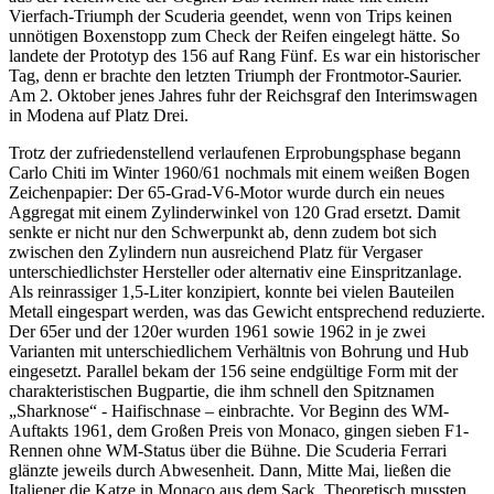
Vierfach-Triumph der Scuderia geendet, wenn von Trips keinen
unnötigen Boxenstopp zum Check der Reifen eingelegt hätte. So
landete der Prototyp des 156 auf Rang Fünf. Es war ein historischer
Tag, denn er brachte den letzten Triumph der Frontmotor-Saurier.
Am 2. Oktober jenes Jahres fuhr der Reichsgraf den Interimswagen
in Modena auf Platz Drei.
Trotz der zufriedenstellend verlaufenen Erprobungsphase begann
Carlo Chiti im Winter 1960/61 nochmals mit einem weißen Bogen
Zeichenpapier: Der 65-Grad-V6-Motor wurde durch ein neues
Aggregat mit einem Zylinderwinkel von 120 Grad ersetzt. Damit
senkte er nicht nur den Schwerpunkt ab, denn zudem bot sich
zwischen den Zylindern nun ausreichend Platz für Vergaser
unterschiedlichster Hersteller oder alternativ eine Einspritzanlage.
Als reinrassiger 1,5-Liter konzipiert, konnte bei vielen Bauteilen
Metall eingespart werden, was das Gewicht entsprechend reduzierte.
Der 65er und der 120er wurden 1961 sowie 1962 in je zwei
Varianten mit unterschiedlichem Verhältnis von Bohrung und Hub
eingesetzt. Parallel bekam der 156 seine endgültige Form mit der
charakteristischen Bugpartie, die ihm schnell den Spitznamen
„Sharknose“ - Haifischnase – einbrachte. Vor Beginn des WM-
Auftakts 1961, dem Großen Preis von Monaco, gingen sieben F1-
Rennen ohne WM-Status über die Bühne. Die Scuderia Ferrari
glänzte jeweils durch Abwesenheit. Dann, Mitte Mai, ließen die
Italiener die Katze in Monaco aus dem Sack. Theoretisch mussten