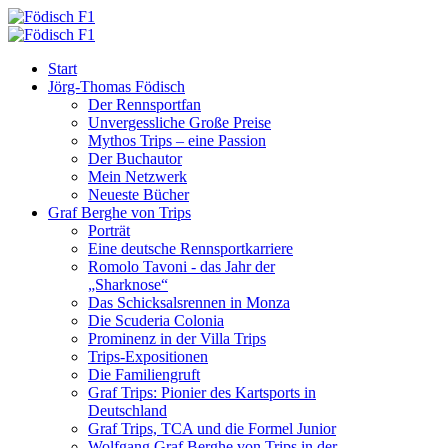
Start
Jörg-Thomas Födisch
Der Rennsportfan
Unvergessliche Große Preise
Mythos Trips – eine Passion
Der Buchautor
Mein Netzwerk
Neueste Bücher
Graf Berghe von Trips
Porträt
Eine deutsche Rennsportkarriere
Romolo Tavoni - das Jahr der
„Sharknose“
Das Schicksalsrennen in Monza
Die Scuderia Colonia
Prominenz in der Villa Trips
Trips-Expositionen
Die Familiengruft
Graf Trips: Pionier des Kartsports in
Deutschland
Graf Trips, TCA und die Formel Junior
Wolfgang Graf Berghe von Trips in der