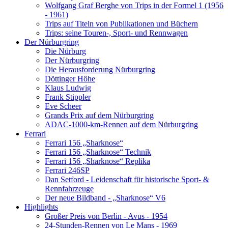
Wolfgang Graf Berghe von Trips in der Formel 1 (1956
- 1961)
Trips auf Titeln von Publikationen und Büchern
Trips: seine Touren-, Sport- und Rennwagen
Der Nürburgring
Die Nürburg
Der Nürburgring
Die Herausforderung Nürburgring
Döttinger Höhe
Klaus Ludwig
Frank Stippler
Eve Scheer
Grands Prix auf dem Nürburgring
ADAC-1000-km-Rennen auf dem Nürburgring
Ferrari
Ferrari 156 „Sharknose“
Ferrari 156 „Sharknose“ Technik
Ferrari 156 „Sharknose“ Replika
Ferrari 246SP
Dan Setford - Leidenschaft für historische Sport- &
Rennfahrzeuge
Der neue Bildband - „Sharknose“ V6
Highlights
Großer Preis von Berlin - Avus - 1954
24-Stunden-Rennen von Le Mans - 1969