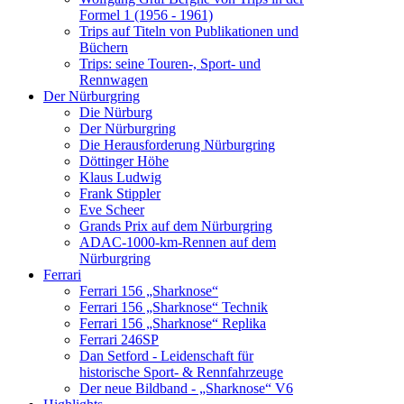
Formel 1 (1956 - 1961)
Trips auf Titeln von Publikationen und
Büchern
Trips: seine Touren-, Sport- und
Rennwagen
Der Nürburgring
Die Nürburg
Der Nürburgring
Die Herausforderung Nürburgring
Döttinger Höhe
Klaus Ludwig
Frank Stippler
Eve Scheer
Grands Prix auf dem Nürburgring
ADAC-1000-km-Rennen auf dem
Nürburgring
Ferrari
Ferrari 156 „Sharknose“
Ferrari 156 „Sharknose“ Technik
Ferrari 156 „Sharknose“ Replika
Ferrari 246SP
Dan Setford - Leidenschaft für
historische Sport- & Rennfahrzeuge
Der neue Bildband - „Sharknose“ V6