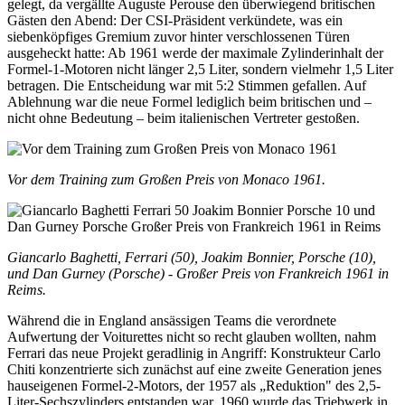
gelegt, da vergällte Auguste Perouse den überwiegend britischen
Gästen den Abend: Der CSI-Präsident verkündete, was ein
siebenköpfiges Gremium zuvor hinter verschlossenen Türen
ausgeheckt hatte: Ab 1961 werde der maximale Zylinderinhalt der
Formel-1-Motoren nicht länger 2,5 Liter, sondern vielmehr 1,5 Liter
betragen. Die Entscheidung war mit 5:2 Stimmen gefallen. Auf
Ablehnung war die neue Formel lediglich beim britischen und –
nicht ohne Bedeutung – beim italienischen Vertreter gestoßen.
Vor dem Training zum Großen Preis von Monaco 1961.
Giancarlo Baghetti, Ferrari (50), Joakim Bonnier, Porsche (10),
und Dan Gurney (Porsche) - Großer Preis von Frankreich 1961 in
Reims.
Während die in England ansässigen Teams die verordnete
Aufwertung der Voiturettes nicht so recht glauben wollten, nahm
Ferrari das neue Projekt geradlinig in Angriff: Konstrukteur Carlo
Chiti konzentrierte sich zunächst auf eine zweite Generation jenes
hauseigenen Formel-2-Motors, der 1957 als „Reduktion" des 2,5-
Liter-Sechszylinders entstanden war. 1960 wurde das Triebwerk in