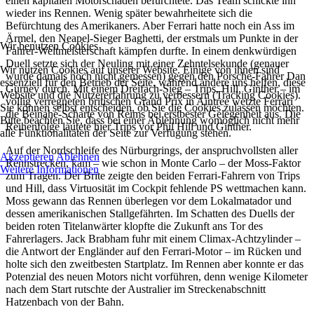
einen kapitalen Motorschaden befürchtete. Das Team schickte ihn
wieder ins Rennen. Wenig später bewahrheitete sich die
Befürchtung des Amerikaners. Aber Ferrari hatte noch ein Ass im
Ärmel, den Neapel-Sieger Baghetti, der erstmals um Punkte in der
Wir benutzen Cookies
Fahrer-Weltmeisterschaft kämpfen durfte. In einem denkwürdigen
Duell setzte sich der Neuling mit einer Zehntelsekunde (genauer
Wir nutzen Cookies auf unserer Website. Einige von ihnen sind
wurde damals noch nicht gemessen) gegen den Porsche-Fahrer Dan
essenziell für den Betrieb der Seite, während andere uns helfen, diese
Gurney durch. Mit einem Dreifach-Sieg – Trips, Hill, Ginther – im
Website und die Nutzererfahrung zu verbessern (Tracking Cookies).
völlig verregneten britischen Grand Prix in Aintree wetzte Ferrari
Sie können selbst entscheiden, ob Sie die Cookies zulassen möchten.
die Beinahe-Scharte von Reims bei erstbester Gelegenheit aus. Die
Bitte beachten Sie, dass bei einer Ablehnung womöglich nicht mehr
Reihenfolge lautete hier Trips vor Phil Hill und Ginther.
alle Funktionalitäten der Seite zur Verfügung stehen.
Auf der Nordschleife des Nürburgrings, der anspruchvollsten aller
Akzeptieren
Ablehnen
Rennstrecken, kam – wie schon in Monte Carlo – der Moss-Faktor
Weitere Informationen
zum Tragen. Der Brite zeigte den beiden Ferrari-Fahrern von Trips
und Hill, dass Virtuosität im Cockpit fehlende PS wettmachen kann.
Moss gewann das Rennen überlegen vor dem Lokalmatador und
dessen amerikanischen Stallgefährten. Im Schatten des Duells der
beiden roten Titelanwärter klopfte die Zukunft ans Tor des
Fahrerlagers. Jack Brabham fuhr mit einem Climax-Achtzylinder –
die Antwort der Engländer auf den Ferrari-Motor – im Rücken und
holte sich den zweitbesten Startplatz. Im Rennen aber konnte er das
Potenzial des neuen Motors nicht vorführen, denn wenige Kilometer
nach dem Start rutschte der Australier im Streckenabschnitt
Hatzenbach von der Bahn.