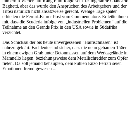
immerhin Vierter, auf Rang Fünf folgte sein Teamgefährte Giancarlo
Baghetti, aber das wurde den Ansprüchen des Arbeitgebers und der
Tifosi natürlich nicht ansatzweise gerecht. Wenige Tage später
erhielten die Ferrari-Fahrer Post vom Commendatore. Er teilte ihnen
mit, dass die Scuderia infolge von „industriellen Problemen“ auf die
Teilnahme an den Grands Prix in den USA sowie in Südafrika
verzichtet.
Das Schicksal der bis heute unvergessenen "Haifischnasen" ist
nahezu geklärt. Fachleute sind sicher, dass die neun gebauten 156er
in einem ewigen Grab unter Betonmassen auf dem Werksgelände in
Maranello liegen, beziehungsweise dem Metallschredder zum Opfer
fielen. Da soll jemand behaupten, dem kühlen Enzo Ferrari seien
Emotionen fremd gewesen ...