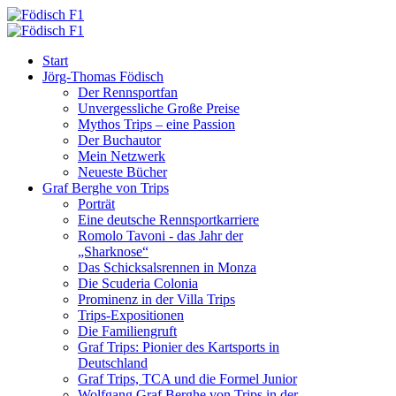
Start
Jörg-Thomas Födisch
Der Rennsportfan
Unvergessliche Große Preise
Mythos Trips – eine Passion
Der Buchautor
Mein Netzwerk
Neueste Bücher
Graf Berghe von Trips
Porträt
Eine deutsche Rennsportkarriere
Romolo Tavoni - das Jahr der
„Sharknose“
Das Schicksalsrennen in Monza
Die Scuderia Colonia
Prominenz in der Villa Trips
Trips-Expositionen
Die Familiengruft
Graf Trips: Pionier des Kartsports in
Deutschland
Graf Trips, TCA und die Formel Junior
Wolfgang Graf Berghe von Trips in der