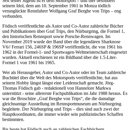
Seit seiner Jugend ist er dem Motorsport – und hier besonders
seinem Idol, dem am 10. September 1961 in Monza tödlich
verunglückte Rennfahrer Wolfgang Graf Berghe von Trips – eng
verbunden.
Födisch veröffentlichte als Autor und Co-Autor zahlreiche Bücher
und Publikationen über Graf Trips, den Nürburgring, die Formel 1,
den historischen Rennsport sowie Porsche-Rennwagen. Im
November 2019 wurde der Band über die legendären Sharknose
V6// Ferrari 156, 246SP & 196SP veröffentlicht, die von 1961 bis
1962 in der Formel-1- und Sportwagen-Weltmeisterschaft eingesetzt
wurden. Aktuell erschienen ist ein Bildband über die 1.5-Liter-
Formel 1 von 1961 bis 1965.
Wer als Herausgeber, Autor und Co-Autor oder im Team zahlreiche
Buchtitel über die Welt des Motorsports veröffentlichte, hat aus
seinem Hobby längst längst eine Leidenschaft gemacht. Jörg-
Thomas Födisch gab - redaktionell von Hannelore Markwa
unterstützt - seine allererste Fachpublikation im Jahr 1988 heraus. Es
war die Broschüre „Graf Berghe von Trips“, die die damalige
gleichnamige Ausstellung im Rennsportmuseum am Nürburgring
begleitete. Der Nürburgring und Trips – dies sind auch zwei der
Hauptkoordinaten, die immer wieder sein publizistisches Schaffen
bestimmten.
Bis heute hat Födisch auch an zahlreichen Fachbüchern