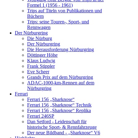
Formel 1 (1956 - 1961)
Trips auf Titeln von Publikationen und
Büchern
Trips: seine Touren-, Sport- und
Rennwagen
Der Nürburgring
Die Nürburg
Der Nürburgring
Die Herausforderung Nürburgring
Döttinger Höhe
Klaus Ludwig
Frank Stippler
Eve Scheer
Grands Prix auf dem Nürburgring
ADAC-1000-km-Rennen auf dem
Nürburgring
Ferrari
Ferrari 156 „Sharknose“
Ferrari 156 „Sharknose“ Technik
Ferrari 156 „Sharknose“ Replika
Ferrari 246SP
Dan Setford - Leidenschaft für
historische Sport- & Rennfahrzeuge
Der neue Bildband - „Sharknose“ V6