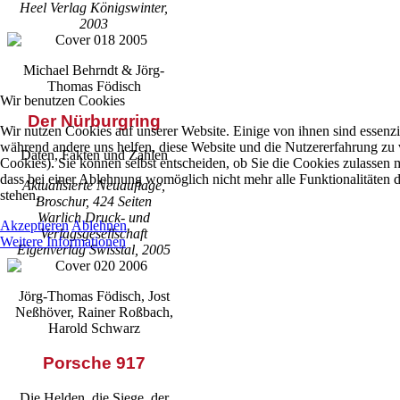
Heel Verlag Königswinter,
2003
Michael Behrndt & Jörg-
Thomas Födisch
Wir benutzen Cookies
Der Nürburgring
Wir nutzen Cookies auf unserer Website. Einige von ihnen sind essenzie
während andere uns helfen, diese Website und die Nutzererfahrung zu 
Daten, Fakten und Zahlen
Cookies). Sie können selbst entscheiden, ob Sie die Cookies zulassen 
dass bei einer Ablehnung womöglich nicht mehr alle Funktionalitäten 
Aktualisierte Neuauflage,
stehen.
Broschur, 424 Seiten
Warlich Druck- und
Akzeptieren
Ablehnen
Verlagsgesellschaft
Weitere Informationen
Eigenverlag Swisstal, 2005
Jörg-Thomas Födisch, Jost
Neßhöver, Rainer Roßbach,
Harold Schwarz
Porsche 917
Die Helden, die Siege, der