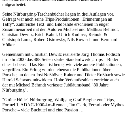
mitgearbeitet.
Seine Nürburgring-Taschenbücher liegen in drei Auflagen vor.
Gefragt war auch seine Trips-Produktionen „Erinnerungen an
Taffy“. Zahlreiche Text- und Bildbände erschienen in enger
Zusammenarbeit mit den Autoren Michael und Matthias Behrndt,
Christian Dewitz, Erich Kahnt, Ulrich Kudrass, Reinold &
Christoph Louis, Robert Ostrovsky, Nils Ruwisch und Bernhard
Völker.
Gemeinsam mit Christian Dewitz realisierte Jörg-Thomas Födisch
im Jahr 2000 das 488 Seiten starke Standardwerk „Trips – Bilder
eines Lebens“. Das Buch ist heute, wie viele andere Publikationen,
vergriffen. Ein Erfolg wurden ebenso die Publikationen über
Porsche, an denen Jost Neßhöver, Rainer und Dieter Roßbach sowie
Harold Schwarz mitwirkten. Hohe Verkaufszahlen erreichte auch
der mit Michael Behrndt verfasste Jubiläumsband "80 Jahre
Nürburgring".
"Grüne Hölle" Nürburgring, Wolfgang Graf Berghe von Trips,
Formel 1, ADAC-1000-km-Rennen, Jim Clark, Ferrari oder Mythos
Porsche – viele Buchtitel und eine Passion …