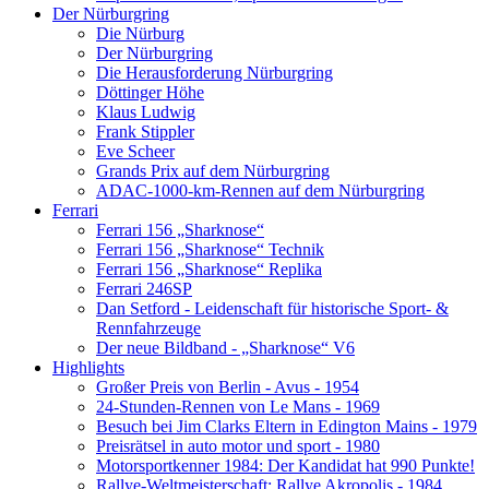
Der Nürburgring
Die Nürburg
Der Nürburgring
Die Herausforderung Nürburgring
Döttinger Höhe
Klaus Ludwig
Frank Stippler
Eve Scheer
Grands Prix auf dem Nürburgring
ADAC-1000-km-Rennen auf dem Nürburgring
Ferrari
Ferrari 156 „Sharknose“
Ferrari 156 „Sharknose“ Technik
Ferrari 156 „Sharknose“ Replika
Ferrari 246SP
Dan Setford - Leidenschaft für historische Sport- &
Rennfahrzeuge
Der neue Bildband - „Sharknose“ V6
Highlights
Großer Preis von Berlin - Avus - 1954
24-Stunden-Rennen von Le Mans - 1969
Besuch bei Jim Clarks Eltern in Edington Mains - 1979
Preisrätsel in auto motor und sport - 1980
Motorsportkenner 1984: Der Kandidat hat 990 Punkte!
Rallye-Weltmeisterschaft: Rallye Akropolis - 1984