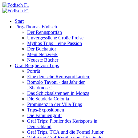
Start
Jörg-Thomas Födisch
Der Rennsportfan
Unvergessliche Große Preise
Mythos Trips – eine Passion
Der Buchautor
Mein Netzwerk
Neueste Bücher
Graf Berghe von Trips
Porträt
Eine deutsche Rennsportkarriere
Romolo Tavoni - das Jahr der
„Sharknose“
Das Schicksalsrennen in Monza
Die Scuderia Colonia
Prominenz in der Villa Trips
Trips-Expositionen
Die Familiengruft
Graf Trips: Pionier des Kartsports in
Deutschland
Graf Trips, TCA und die Formel Junior
Wolfgang Graf Berghe von Trips in der