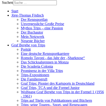
Suchen
Start
Jörg-Thomas Födisch
Der Rennsportfan
Unvergessliche Große Preise
Mythos Trips – eine Passion
Der Buchautor
Mein Netzwerk
Neueste Bücher
Graf Berghe von Trips
Porträt
Eine deutsche Rennsportkarriere
Romolo Tavoni - das Jahr der „Sharknose“
Das Schicksalsrennen in Monza
Die Scuderia Colonia
Prominenz in der Villa Trips
Trips-Expositionen
Die Familiengruft
Graf Trips: Pionier des Kartsports in Deutschland
Graf Trips, TCA und die Formel Junior
Wolfgang Graf Berghe von Trips in der Formel 1 (1956
- 1961)
Trips auf Titeln von Publikationen und Büchern
Trips: seine Touren-, Sport- und Rennwagen