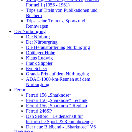
Formel 1 (1956 - 1961)
Trips auf Titeln von Publikationen und
Büchern
Trips: seine Touren-, Sport- und
Rennwagen
Der Nürburgring
Die Nürburg
Der Nürburgring
Die Herausforderung Nürburgring
Döttinger Höhe
Klaus Ludwig
Frank Stippler
Eve Scheer
Grands Prix auf dem Nürburgring
ADAC-1000-km-Rennen auf dem
Nürburgring
Ferrari
Ferrari 156 „Sharknose“
Ferrari 156 „Sharknose“ Technik
Ferrari 156 „Sharknose“ Replika
Ferrari 246SP
Dan Setford - Leidenschaft für
historische Sport- & Rennfahrzeuge
Der neue Bildband - „Sharknose“ V6