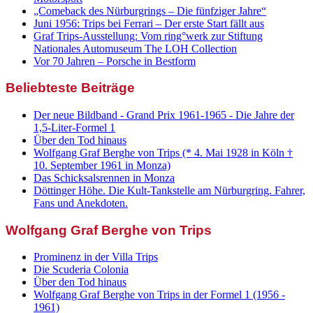
„Comeback des Nürburgrings – Die fünfziger Jahre“
Juni 1956: Trips bei Ferrari – Der erste Start fällt aus
Graf Trips-Ausstellung: Vom ring°werk zur Stiftung
Nationales Automuseum The LOH Collection
Vor 70 Jahren – Porsche in Bestform
Beliebteste Beiträge
Der neue Bildband - Grand Prix 1961-1965 - Die Jahre der
1,5-Liter-Formel 1
Über den Tod hinaus
Wolfgang Graf Berghe von Trips (* 4. Mai 1928 in Köln †
10. September 1961 in Monza)
Das Schicksalsrennen in Monza
Döttinger Höhe. Die Kult-Tankstelle am Nürburgring. Fahrer,
Fans und Anekdoten.
Wolfgang Graf Berghe von Trips
Prominenz in der Villa Trips
Die Scuderia Colonia
Über den Tod hinaus
Wolfgang Graf Berghe von Trips in der Formel 1 (1956 -
1961)