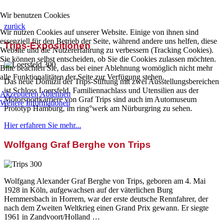
Wir benutzen Cookies
zurück
Wir nutzen Cookies auf unserer Website. Einige von ihnen sind
essenziell für den Betrieb der Seite, während andere uns helfen, diese
Trips-Expositionen
Website und die Nutzererfahrung zu verbessern (Tracking Cookies).
Sie können selbst entscheiden, ob Sie die Cookies zulassen möchten.
Bitte beachten Sie, dass bei einer Ablehnung womöglich nicht mehr
alle Funktionalitäten der Seite zur Verfügung stehen.
Das neue Domizil der Trips-Stiftung mit zwei Ausstellungsbereichen
ist Schloss Loersfeld. Familiennachlass und Utensilien aus der
Akzeptieren
Ablehnen
Motorsportkarriere von Graf Trips sind auch im Automuseum
Weitere Informationen
Prototyp Hamburg, im ring°werk am Nürburgring zu sehen.
Hier erfahren Sie mehr...
Wolfgang Graf Berghe von Trips
Wolfgang Alexander Graf Berghe von Trips, geboren am 4. Mai
1928 in Köln, aufgewachsen auf der väterlichen Burg
Hemmersbach in Horrem, war der erste deutsche Rennfahrer, der
nach dem Zweiten Weltkrieg einen Grand Prix gewann. Er siegte
1961 in Zandvoort/Holland …