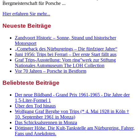
Bergmeisterschaft für Porsche ...
Hier erfahren Sie mehr...
Neueste Beiträge
Zandvoort Historic – Sonne, Strand und historischer
Motorsport
„Comeback des Nürburgrings – Die fünfziger Jahre“
Juni 1956: Trips bei Ferrari – Der erste Start fällt aus
Graf Trips-Ausstellung: Vom ring°werk zur Stiftung
Nationales Automuseum The LOH Collection
Vor 70 Jahren – Porsche in Bestform
Beliebteste Beiträge
Der neue Bildband - Grand Prix 1961-1965 - Die Jahre der
1,5-Liter-Formel 1
Über den Tod hinaus
Wolfgang Graf Berghe von Trips (* 4. Mai 1928 in Köln †
10. September 1961 in Monza)
Das Schicksalsrennen in Monza
Döttinger Höhe. Die Kult-Tankstelle am Nürburgring. Fahrer,
Fans und Anekdoten.