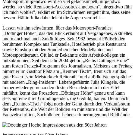
Motorsport, nirgendwo wird so viel gefachsimpelt, nirgendwo
werden so viele Rennsport-Accessoires angeboten“, nirgendwo fühl'
ich mich wohler", erklärt er. Im Schwärmen entgeht ihm, dass seine
bessere Hälfte Julia dabei leicht die Augen verdreht ...
Lassen wir ihn schwärmen, über das Motorsport-Paradies
„Döttinger Höhe“, das den Blick erlaubt auf Vergangenes, Aktuelles
und manchmal auch Zukünftiges. Seit 1962 besucht Födisch den
berühmten Komplex aus Tankstelle, Hotelbetrieb plus Restaurant
sowie Fanshop mit den Sonderbereichen Modellautos und
Motorsportliteratur. Oft lud er Bekannte oder Arbeitskollegen ein,
mitzukommen. Seit dem Jahr 2004 gehört „Rettis Döttinger Höhe“
zum festen Freizeit-Programm des Journalisten. Meistens am Freitag
nimmt er im Gasthof Platz am „Rentner-Tisch“, freut sich auf das
gute Essen „von Meisterkoch Retterath“ und auf die Fachgespräche
mit anderen „Ring-Insidern“. Lebensgefährtin Julia Klingele, die
immer wieder gerne zu dem festen Besuchstermin in der Eifel
mitfährt, kennt das Prozedere „Döttinger Höhe“ genau und kann
stets auf eine ihrer Grundtugenden, die Geduld, bauen. Denn nach
dem „Rentner-Tisch“ folgt noch der Gang durch den Verkaufsraum
der Retteraths, die Welt der Boliden en miniature und die Welt der
Fachzeitschriften, Sachbücher, Lebenserinnerungen und Bildbände.