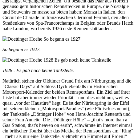
aus längst vergangenen Zeiten. Oft besucht das Paar aus Horrem
genauso gern historischen Rennstrecken in Europa, die Nostalgie
und Souvenirs en masse zu bieten haben: Monza in Italien, den
Circuit de Charade im französischen Clermont Ferrand, den alten
Straßenkurs von Spa-Francorchamps in Belgien oder Brands Hatch
nahe London, wo bereits 1926 erste Rennen stattfanden.
So begann es 1927.
1928 - Es gab noch keine Tankstelle.
Natürlich stehen der Oldtimer Grand Prix am Nürburgring und die
"Classic Days" auf Schloss Dyck ebenfalls im Historischen
Motorsport-Kalender der beiden Rennsportfans. Ein Ziel auf ihrer
Liste hat aber immer wieder Priorität – und dies nicht nur, weil es
quasi „vor der Haustüre“ liegt. Es ist der Nürburgring in der Eifel
mit seinem kleinen „Motorsport-Paradies“ (wie Födisch es nennt),
der Tankstelle „Döttinger Höhe“ von Hans-Joachim Retterath und
seiner Frau Annette. Die „Döttinger Höhe“ – „that’s more than a
Gas-Station, that’s heaven on earth“, schwärmte im Internet einmal
ein britischer Tourist über das Mekka der Rennsportfans am "Ring"
- mehr als nur eine Tankstelle, vielmehr ein Himmel auf Erden!“