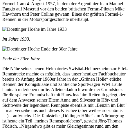
Formel 1 am 4. August 1957, in dem der Argentinier Juan Manuel
Fangio auf Maserati vor den beiden britischen Ferrari-Piloten Mike
Hawthorn und Peter Collins gewann. Eines der größten Formel-1-
Rennen in der Motorsportgeschichte überhaupt.
Im Jahre 1933.
Ende der 30er Jahre.
Die Nähe seines neuen Heimatortes Swisttal-Heimerzheim zur Eifel-
Rennstrecke machte es möglich, dass unser heutiger Fachbuchautor
bereits ab Anfang der 1960er Jahre in der „Grünen Hölle“ etliche
Rennen der Königsklasse und zahlreiche Sportwagen-WM-Läufe
hautnah miterleben durfte. Alleine dadurch wurde der Grundstock
für die spätere Freundschaft mit Hans-Joachim Retterath gelegt, der
auf dem Anwesen seiner Eltern Anna und Silvester in Hör- und
Sichtweite der legendären Rennpiste ebenfalls mit „Benzin im Blut“
– man verzeihe uns auch dieses Klischee (aber weil es so schön ist
…) – aufwuchs. Die Tankstelle „Döttinger Höhe“ am Nürburgring
ist heute ein Teil „meines Rennsportlebens“, gesteht Jörg-Thomas
Födisch. „Nirgendwo gibt es mehr Gleichgesinnte rund um den