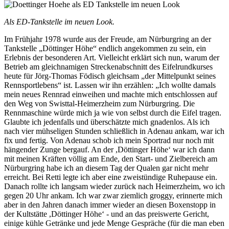
Als ED-Tankstelle im neuen Look.
Im Frühjahr 1978 wurde aus der Freude, am Nürburgring an der
Tankstelle „Döttinger Höhe“ endlich angekommen zu sein, ein
Erlebnis der besonderen Art. Vielleicht erklärt sich nun, warum der
Betrieb am gleichnamigen Streckenabschnitt des Eifelrundkurses
heute für Jörg-Thomas Födisch gleichsam „der Mittelpunkt seines
Rennsportlebens“ ist. Lassen wir ihn erzählen: „Ich wollte damals
mein neues Rennrad einweihen und machte mich entschlossen auf
den Weg von Swisttal-Heimerzheim zum Nürburgring. Die
Rennmaschine würde mich ja wie von selbst durch die Eifel tragen.
Glaubte ich jedenfalls und überschätzte mich gnadenlos. Als ich
nach vier mühseligen Stunden schließlich in Adenau ankam, war ich
fix und fertig. Von Adenau schob ich mein Sportrad nur noch mit
hängender Zunge bergauf. An der ,Döttinger Höhe‘ war ich dann
mit meinen Kräften völlig am Ende, den Start- und Zielbereich am
Nürburgring habe ich an diesem Tag der Qualen gar nicht mehr
erreicht. Bei Retti legte ich aber eine zweistündige Ruhepause ein.
Danach rollte ich langsam wieder zurück nach Heimerzheim, wo ich
gegen 20 Uhr ankam. Ich war zwar ziemlich groggy, erinnerte mich
aber in den Jahren danach immer wieder an diesen Boxenstopp in
der Kultstätte ,Döttinger Höhe‘ - und an das preiswerte Gericht,
einige kühle Getränke und jede Menge Gespräche (für die man eben