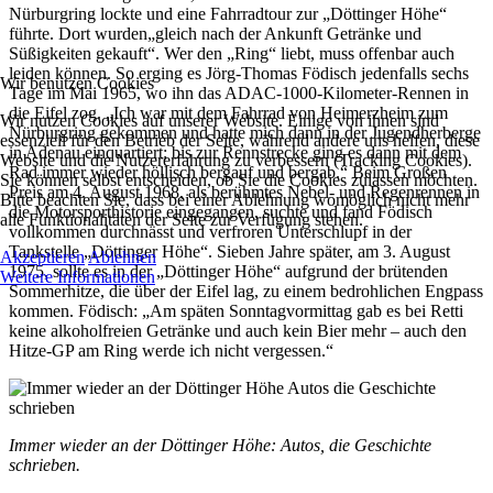
Nürburgring lockte und eine Fahrradtour zur „Döttinger Höhe“
führte. Dort wurden„gleich nach der Ankunft Getränke und
Süßigkeiten gekauft“. Wer den „Ring“ liebt, muss offenbar auch
leiden können. So erging es Jörg-Thomas Födisch jedenfalls sechs
Wir benutzen Cookies
Tage im Mai 1965, wo ihn das ADAC-1000-Kilometer-Rennen in
die Eifel zog. „Ich war mit dem Fahrrad von Heimerzheim zum
Wir nutzen Cookies auf unserer Website. Einige von ihnen sind
Nürburgring gekommen und hatte mich dann in der Jugendherberge
essenziell für den Betrieb der Seite, während andere uns helfen, diese
in Adenau einquartiert; bis zur Rennstrecke ging es dann mit dem
Website und die Nutzererfahrung zu verbessern (Tracking Cookies).
Rad immer wieder höllisch bergauf und bergab.“ Beim Großen
Sie können selbst entscheiden, ob Sie die Cookies zulassen möchten.
Preis am 4. August 1968, als berühmtes Nebel- und Regenrennen in
Bitte beachten Sie, dass bei einer Ablehnung womöglich nicht mehr
die Motorsporthistorie eingegangen, suchte und fand Födisch
alle Funktionalitäten der Seite zur Verfügung stehen.
vollkommen durchnässt und verfroren Unterschlupf in der
Tankstelle „Döttinger Höhe“. Sieben Jahre später, am 3. August
Akzeptieren
Ablehnen
1975, sollte es in der „Döttinger Höhe“ aufgrund der brütenden
Weitere Informationen
Sommerhitze, die über der Eifel lag, zu einem bedrohlichen Engpass
kommen. Födisch: „Am späten Sonntagvormittag gab es bei Retti
keine alkoholfreien Getränke und auch kein Bier mehr – auch den
Hitze-GP am Ring werde ich nicht vergessen.“
Immer wieder an der Döttinger Höhe: Autos, die Geschichte
schrieben.