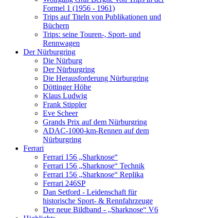
Formel 1 (1956 - 1961)
Trips auf Titeln von Publikationen und
Büchern
Trips: seine Touren-, Sport- und
Rennwagen
Der Nürburgring
Die Nürburg
Der Nürburgring
Die Herausforderung Nürburgring
Döttinger Höhe
Klaus Ludwig
Frank Stippler
Eve Scheer
Grands Prix auf dem Nürburgring
ADAC-1000-km-Rennen auf dem
Nürburgring
Ferrari
Ferrari 156 „Sharknose“
Ferrari 156 „Sharknose“ Technik
Ferrari 156 „Sharknose“ Replika
Ferrari 246SP
Dan Setford - Leidenschaft für
historische Sport- & Rennfahrzeuge
Der neue Bildband - „Sharknose“ V6