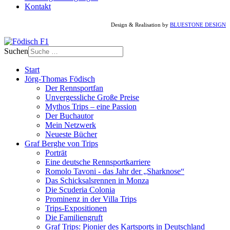
Kontakt
Design & Realisation by
BLUESTONE DESIGN
Suchen
Start
Jörg-Thomas Födisch
Der Rennsportfan
Unvergessliche Große Preise
Mythos Trips – eine Passion
Der Buchautor
Mein Netzwerk
Neueste Bücher
Graf Berghe von Trips
Porträt
Eine deutsche Rennsportkarriere
Romolo Tavoni - das Jahr der „Sharknose“
Das Schicksalsrennen in Monza
Die Scuderia Colonia
Prominenz in der Villa Trips
Trips-Expositionen
Die Familiengruft
Graf Trips: Pionier des Kartsports in Deutschland