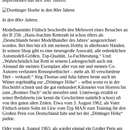
Impressionen aus den 50er Jahren.
In den 80er Jahren.
Modellsammler Födisch beschreibt den Mehrwert eines Besuches an
der B 258: „Hans-Joachim Retterath ist schon öfters als
,Deutschlands bester Modellhändler des Jahres‘ ausgezeichnet
worden. Bei ihm bin ich mit meinem Hobby in allerbesten Händen.
In seinem Shop gibt es eine riesengroße Auswahl, alle erdenklichen
Automodell-Größen, Top-Qualität, 1a-Fachberatung.“ Und:
„Wahrscheinlich hat Retti in seinem Ladengeschäft auch mit
Abstand die meisten Exemplare aller von mir und meinen Co-
Autoren verfassten Rennsportbücher – mehr als 30 verschiedene
Titel – verkauft.“ Jörg-Thomas und Julia fahren heute auch im
Winter regelmäßig zur „Döttinger Höhe“ – selbst wenn es in der
Hocheifel schneit und die gut einhundert Kilometer von Horrem bis
zum „Rentner-Tisch“ nicht stressfrei sind. Unterwegs erzählt er
seiner Beifahrerin (sie kennt die Geschichten natürlich schon) oft
von den guten alten Zeiten. Etwa vom 3. August 1962, als Vater
Födisch seinen Sohn im Lkw vom Typ MAN zum Training für den
Großen Preis von Deutschland fuhr und bei der „Döttinger Höhe“
parkte.
Oder vom 4. August 1963, als wieder einmal ein Großer Preis am