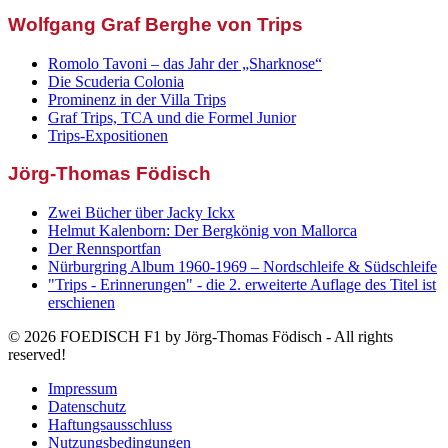
Wolfgang Graf Berghe von Trips
Romolo Tavoni – das Jahr der „Sharknose“
Die Scuderia Colonia
Prominenz in der Villa Trips
Graf Trips, TCA und die Formel Junior
Trips-Expositionen
Jörg-Thomas Födisch
Zwei Bücher über Jacky Ickx
Helmut Kalenborn: Der Bergkönig von Mallorca
Der Rennsportfan
Nürburgring Album 1960-1969 – Nordschleife & Südschleife
"Trips - Erinnerungen" - die 2. erweiterte Auflage des Titel ist
erschienen
© 2026 FOEDISCH F1 by Jörg-Thomas Födisch - All rights
reserved!
Impressum
Datenschutz
Haftungsausschluss
Nutzungsbedingungen