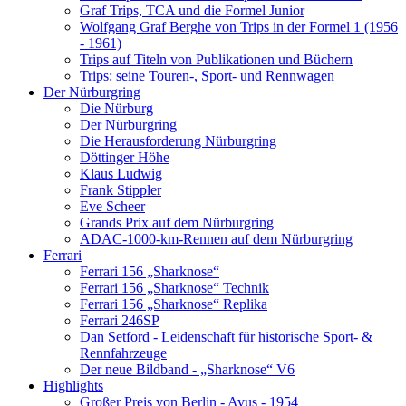
Graf Trips, TCA und die Formel Junior
Wolfgang Graf Berghe von Trips in der Formel 1 (1956
- 1961)
Trips auf Titeln von Publikationen und Büchern
Trips: seine Touren-, Sport- und Rennwagen
Der Nürburgring
Die Nürburg
Der Nürburgring
Die Herausforderung Nürburgring
Döttinger Höhe
Klaus Ludwig
Frank Stippler
Eve Scheer
Grands Prix auf dem Nürburgring
ADAC-1000-km-Rennen auf dem Nürburgring
Ferrari
Ferrari 156 „Sharknose“
Ferrari 156 „Sharknose“ Technik
Ferrari 156 „Sharknose“ Replika
Ferrari 246SP
Dan Setford - Leidenschaft für historische Sport- &
Rennfahrzeuge
Der neue Bildband - „Sharknose“ V6
Highlights
Großer Preis von Berlin - Avus - 1954