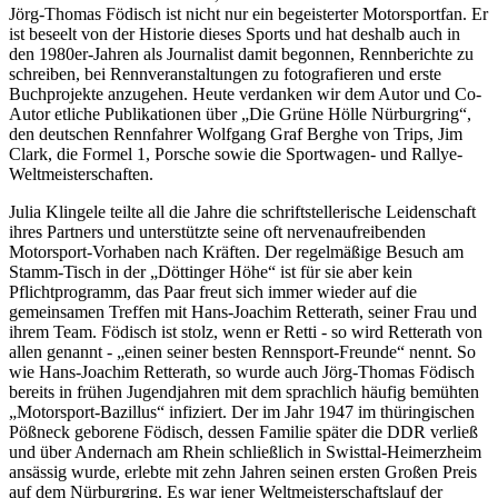
Jörg-Thomas Födisch ist nicht nur ein begeisterter Motorsportfan. Er
ist beseelt von der Historie dieses Sports und hat deshalb auch in
den 1980er-Jahren als Journalist damit begonnen, Rennberichte zu
schreiben, bei Rennveranstaltungen zu fotografieren und erste
Buchprojekte anzugehen. Heute verdanken wir dem Autor und Co-
Autor etliche Publikationen über „Die Grüne Hölle Nürburgring“,
den deutschen Rennfahrer Wolfgang Graf Berghe von Trips, Jim
Clark, die Formel 1, Porsche sowie die Sportwagen- und Rallye-
Weltmeisterschaften.
Julia Klingele teilte all die Jahre die schriftstellerische Leidenschaft
ihres Partners und unterstützte seine oft nervenaufreibenden
Motorsport-Vorhaben nach Kräften. Der regelmäßige Besuch am
Stamm-Tisch in der „Döttinger Höhe“ ist für sie aber kein
Pflichtprogramm, das Paar freut sich immer wieder auf die
gemeinsamen Treffen mit Hans-Joachim Retterath, seiner Frau und
ihrem Team. Födisch ist stolz, wenn er Retti - so wird Retterath von
allen genannt - „einen seiner besten Rennsport-Freunde“ nennt. So
wie Hans-Joachim Retterath, so wurde auch Jörg-Thomas Födisch
bereits in frühen Jugendjahren mit dem sprachlich häufig bemühten
„Motorsport-Bazillus“ infiziert. Der im Jahr 1947 im thüringischen
Pößneck geborene Födisch, dessen Familie später die DDR verließ
und über Andernach am Rhein schließlich in Swisttal-Heimerzheim
ansässig wurde, erlebte mit zehn Jahren seinen ersten Großen Preis
auf dem Nürburgring. Es war jener Weltmeisterschaftslauf der