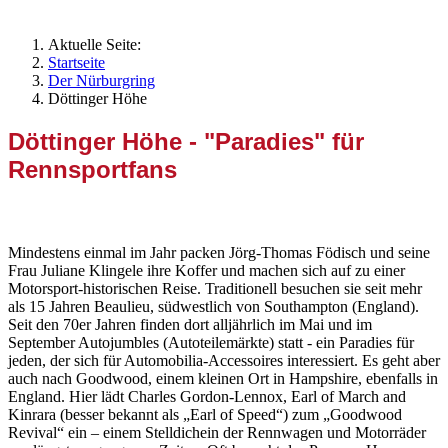
Aktuelle Seite:
Startseite
Der Nürburgring
Döttinger Höhe
Döttinger Höhe - "Paradies" für
Rennsportfans
Mehr als nur eine Tankstelle – ein Himmel auf Erden
Mindestens einmal im Jahr packen Jörg-Thomas Födisch und seine
Frau Juliane Klingele ihre Koffer und machen sich auf zu einer
Motorsport-historischen Reise. Traditionell besuchen sie seit mehr
als 15 Jahren Beaulieu, südwestlich von Southampton (England).
Seit den 70er Jahren finden dort alljährlich im Mai und im
September Autojumbles (Autoteilemärkte) statt - ein Paradies für
jeden, der sich für Automobilia-Accessoires interessiert. Es geht aber
auch nach Goodwood, einem kleinen Ort in Hampshire, ebenfalls in
England. Hier lädt Charles Gordon-Lennox, Earl of March and
Kinrara (besser bekannt als „Earl of Speed“) zum „Goodwood
Revival“ ein – einem Stelldichein der Rennwagen und Motorräder