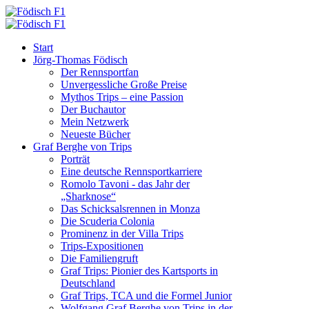
Start
Jörg-Thomas Födisch
Der Rennsportfan
Unvergessliche Große Preise
Mythos Trips – eine Passion
Der Buchautor
Mein Netzwerk
Neueste Bücher
Graf Berghe von Trips
Porträt
Eine deutsche Rennsportkarriere
Romolo Tavoni - das Jahr der
„Sharknose“
Das Schicksalsrennen in Monza
Die Scuderia Colonia
Prominenz in der Villa Trips
Trips-Expositionen
Die Familiengruft
Graf Trips: Pionier des Kartsports in
Deutschland
Graf Trips, TCA und die Formel Junior
Wolfgang Graf Berghe von Trips in der