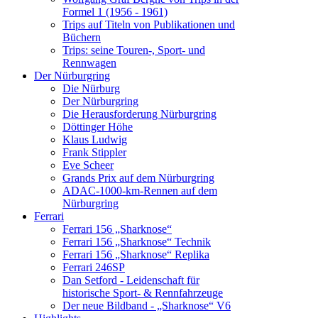
Formel 1 (1956 - 1961)
Trips auf Titeln von Publikationen und
Büchern
Trips: seine Touren-, Sport- und
Rennwagen
Der Nürburgring
Die Nürburg
Der Nürburgring
Die Herausforderung Nürburgring
Döttinger Höhe
Klaus Ludwig
Frank Stippler
Eve Scheer
Grands Prix auf dem Nürburgring
ADAC-1000-km-Rennen auf dem
Nürburgring
Ferrari
Ferrari 156 „Sharknose“
Ferrari 156 „Sharknose“ Technik
Ferrari 156 „Sharknose“ Replika
Ferrari 246SP
Dan Setford - Leidenschaft für
historische Sport- & Rennfahrzeuge
Der neue Bildband - „Sharknose“ V6