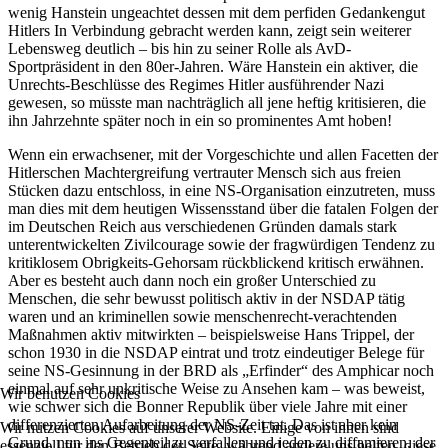
wenig Hanstein ungeachtet dessen mit dem perfiden Gedankengut
Hitlers In Verbindung gebracht werden kann, zeigt sein weiterer
Lebensweg deutlich – bis hin zu seiner Rolle als AvD-
Sportpräsident in den 80er-Jahren. Wäre Hanstein ein aktiver, die
Unrechts-Beschlüsse des Regimes Hitler ausführender Nazi
gewesen, so müsste man nachträglich all jene heftig kritisieren, die
ihn Jahrzehnte später noch in ein so prominentes Amt hoben!
Wenn ein erwachsener, mit der Vorgeschichte und allen Facetten der
Hitlerschen Machtergreifung vertrauter Mensch sich aus freien
Stücken dazu entschloss, in eine NS-Organisation einzutreten, muss
man dies mit dem heutigen Wissensstand über die fatalen Folgen der
im Deutschen Reich aus verschiedenen Gründen damals stark
unterentwickelten Zivilcourage sowie der fragwürdigen Tendenz zu
kritiklosem Obrigkeits-Gehorsam rückblickend kritisch erwähnen.
Aber es besteht auch dann noch ein großer Unterschied zu
Menschen, die sehr bewusst politisch aktiv in der NSDAP tätig
waren und an kriminellen sowie menschenrecht-verachtenden
Maßnahmen aktiv mitwirkten – beispielsweise Hans Trippel, der
schon 1930 in die NSDAP eintrat und trotz eindeutiger Belege für
seine NS-Gesinnung in der BRD als „Erfinder“ des Amphicar noch
einmal auf sehr unkritische Weise zu Ansehen kam – was beweist,
Wir benutzen Cookies
wie schwer sich die Bonner Republik über viele Jahre mit einer
differenzierten Aufarbeitung der NS-Zeit tat. Das ist aber kein
Wir nutzen Cookies auf unserer Website. Einige von ihnen sind
Grund, nun ins Gegenteil zu verfallen und jeden zu diffamieren, der
essenziell für den Betrieb der Seite, während andere uns helfen, diese