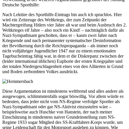
Deutsche Sporthilfe:
Nach Lektüre des Sporthilfe-Eintrags bin auch ich sprachlos. Hier
wird ein Zeitzeuge des Weltkriegs, der zum Zeitpunkt der
Machtergreifung Hitlers vier Jahre alt war und beim Ausbruch des 2.
Weltkrieges elf Jahre – also noch ein Kind! – nachträglich dafür als
Nazi-Sympathisant gescholten, dass er – kaum zwei Jahre nach
Kriegsende und nach permanenter systematischer Desinformation
der Bevölkerung durch die Reichspropaganda – als immer noch
nicht volljähriger Jugendlicher 1947 nur zu einem emotionalen
Tagebucheintrag fähig war, in dem er die Diskrepanz zwischen der
(leider international üblichen) Euphorie der ersten Kriegsjahre und
der totalen Niedergeschlagenheit eines von den Alliierten in Grund
und Boden zerbombten Volkes ausdrückt.
Diese Argumentation ist mindestens weltfremd und alles andere als
ausgewogen, schlimmstenfalls sogar böswillig. Vor allem würde es
bedeuten, dass jeder nicht vom NS-Regime verfolgte Sportler als
Nazi-Sympathisant oder gar NS-Aktivist einzustufen wäre –
beispielsweise auch Huschke von Hanstein, der nach meiner
Einschätzung in mindestens naiver Grundeinstellung zum NS-
Regime 1933 sogar Mitglied des SS-Kraftfahrer-Korps wurde, um
seine Leidenschaft für den Motorsport ausleben zu können. Wie