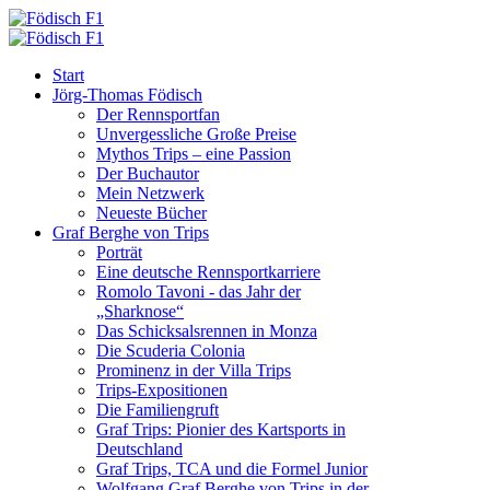
Start
Jörg-Thomas Födisch
Der Rennsportfan
Unvergessliche Große Preise
Mythos Trips – eine Passion
Der Buchautor
Mein Netzwerk
Neueste Bücher
Graf Berghe von Trips
Porträt
Eine deutsche Rennsportkarriere
Romolo Tavoni - das Jahr der
„Sharknose“
Das Schicksalsrennen in Monza
Die Scuderia Colonia
Prominenz in der Villa Trips
Trips-Expositionen
Die Familiengruft
Graf Trips: Pionier des Kartsports in
Deutschland
Graf Trips, TCA und die Formel Junior
Wolfgang Graf Berghe von Trips in der