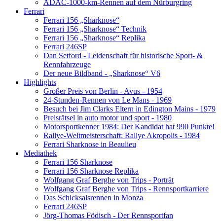
ADAC-1000-km-Rennen auf dem Nürburgring
Ferrari
Ferrari 156 „Sharknose“
Ferrari 156 „Sharknose“ Technik
Ferrari 156 „Sharknose“ Replika
Ferrari 246SP
Dan Setford - Leidenschaft für historische Sport- &
Rennfahrzeuge
Der neue Bildband - „Sharknose“ V6
Highlights
Großer Preis von Berlin - Avus - 1954
24-Stunden-Rennen von Le Mans - 1969
Besuch bei Jim Clarks Eltern in Edington Mains - 1979
Preisrätsel in auto motor und sport - 1980
Motorsportkenner 1984: Der Kandidat hat 990 Punkte!
Rallye-Weltmeisterschaft: Rallye Akropolis - 1984
Ferrari Sharknose in Beaulieu
Mediathek
Ferrari 156 Sharknose
Ferrari 156 Sharknose Replika
Wolfgang Graf Berghe von Trips - Porträt
Wolfgang Graf Berghe von Trips - Rennsportkarriere
Das Schicksalsrennen in Monza
Ferrari 246SP
Jörg-Thomas Födisch - Der Rennsportfan