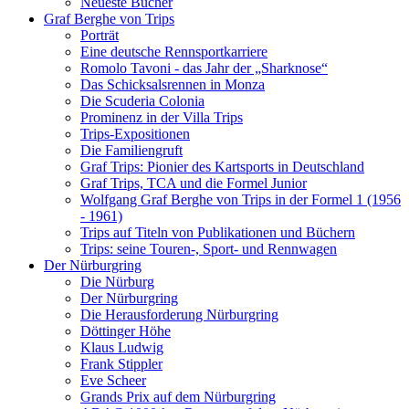
Neueste Bücher
Graf Berghe von Trips
Porträt
Eine deutsche Rennsportkarriere
Romolo Tavoni - das Jahr der „Sharknose“
Das Schicksalsrennen in Monza
Die Scuderia Colonia
Prominenz in der Villa Trips
Trips-Expositionen
Die Familiengruft
Graf Trips: Pionier des Kartsports in Deutschland
Graf Trips, TCA und die Formel Junior
Wolfgang Graf Berghe von Trips in der Formel 1 (1956
- 1961)
Trips auf Titeln von Publikationen und Büchern
Trips: seine Touren-, Sport- und Rennwagen
Der Nürburgring
Die Nürburg
Der Nürburgring
Die Herausforderung Nürburgring
Döttinger Höhe
Klaus Ludwig
Frank Stippler
Eve Scheer
Grands Prix auf dem Nürburgring