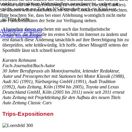
nicht zu den aktiven Widerständlern zu rechnen ist – schon gar
Website und die Nutzererfahrung zu verbessern (Tracking Cookies).
nicht, wenn er zur Zeit der NS-Herrschaft noch ein Kind war.
Sie können selbst entscheiden, ob Sie die Cookies zulassen möchten.
Bitte beachten Sie, dass bei einer Ablehnung womöglich nicht mehr
alle Funktionalitäten der Seite zur Verfügung stehen.
Abgesehen davon erscheint mir auch das formaljuristische
Akzeptieren
Ablehnen
Vorgehen, die Biografie im ersten Schritt im Internet zu ändern und
Weitere Informationen
erst danach diese Änderung tatsächlich auf ihre Berechtigung hin zu
überprüfen, sehr kritikwürdig. Ich hoffe, dieser Missgriff seitens der
Sporthilfe lässt sich schnell korrigieren!
Karsten Rehmann
Fach-Journalist/Buch-Autor
30 Jahre Berufspraxis als Motorjournalist, leitender Redakteur,
Autor und Pressesprecher mit Stationen bei Motor Klassik (1988),
Audi AG (1991), Nürburgring GmbH (1991), Audi Tradition
(1992), Auto Zeitung, Köln (1994 bis 2005), Toyota und Lexus
Deutschland GmbH, Köln (2005 bis 2011) sowie seit 2011 erneut
Auto Zeitung mit Projektleitung für den Aufbau des neuen Titels
Auto Zeitung Classic Cars
Trips-Expositionen