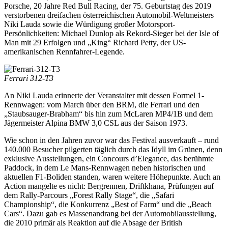
Porsche, 20 Jahre Red Bull Racing, der 75. Geburtstag des 2019
verstorbenen dreifachen österreichischen Automobil-Weltmeisters
Niki Lauda sowie die Würdigung großer Motorsport-
Persönlichkeiten: Michael Dunlop als Rekord-Sieger bei der Isle of
Man mit 29 Erfolgen und „King“ Richard Petty, der US-
amerikanischen Rennfahrer-Legende.
Ferrari 312-T3
An Niki Lauda erinnerte der Veranstalter mit dessen Formel 1-
Rennwagen: vom March über den BRM, die Ferrari und den
„Staubsauger-Brabham“ bis hin zum McLaren MP4/1B und dem
Jägermeister Alpina BMW 3,0 CSL aus der Saison 1973.
Wie schon in den Jahren zuvor war das Festival ausverkauft – rund
140.000 Besucher pilgerten täglich durch das Idyll im Grünen, denn
exklusive Ausstellungen, ein Concours d’Elegance, das berühmte
Paddock, in dem Le Mans-Rennwagen neben historischen und
aktuellen F1-Boliden standen, waren weitere Höhepunkte. Auch an
Action mangelte es nicht: Bergrennen, Driftkhana, Prüfungen auf
dem Rally-Parcours „Forest Rally Stage“, die „Safari
Championship“, die Konkurrenz „Best of Farm“ und die „Beach
Cars“. Dazu gab es Massenandrang bei der Automobilausstellung,
die 2010 primär als Reaktion auf die Absage der British