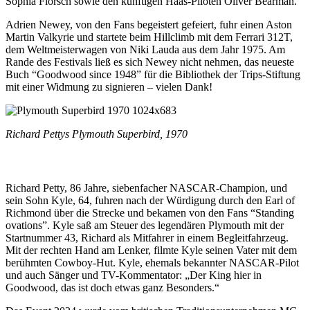
Sophia Flörsch sowie den künftigen Haas-Piloten Oliver Bearman.
Adrien Newey, von den Fans begeistert gefeiert, fuhr einen Aston
Martin Valkyrie und startete beim Hillclimb mit dem Ferrari 312T,
dem Weltmeisterwagen von Niki Lauda aus dem Jahr 1975. Am
Rande des Festivals ließ es sich Newey nicht nehmen, das neueste
Buch “Goodwood since 1948” für die Bibliothek der Trips-Stiftung
mit einer Widmung zu signieren – vielen Dank!
Richard Pettys Plymouth Superbird, 1970
Hommage für die NASCAR-Stars Richard und Kyle Petty
Richard Petty, 86 Jahre, siebenfacher NASCAR-Champion, und
sein Sohn Kyle, 64, fuhren nach der Würdigung durch den Earl of
Richmond über die Strecke und bekamen von den Fans “Standing
ovations”. Kyle saß am Steuer des legendären Plymouth mit der
Startnummer 43, Richard als Mitfahrer in einem Begleitfahrzeug.
Mit der rechten Hand am Lenker, filmte Kyle seinen Vater mit dem
berühmten Cowboy-Hut. Kyle, ehemals bekannter NASCAR-Pilot
und auch Sänger und TV-Kommentator: „Der King hier in
Goodwood, das ist doch etwas ganz Besonders.“