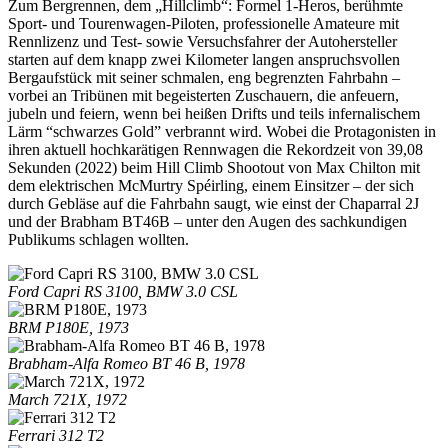
Zum Bergrennen, dem „Hillclimb“: Formel 1-Heros, berühmte
Sport- und Tourenwagen-Piloten, professionelle Amateure mit
Rennlizenz und Test- sowie Versuchsfahrer der Autohersteller
starten auf dem knapp zwei Kilometer langen anspruchsvollen
Bergaufstück mit seiner schmalen, eng begrenzten Fahrbahn –
vorbei an Tribünen mit begeisterten Zuschauern, die anfeuern,
jubeln und feiern, wenn bei heißen Drifts und teils infernalischem
Lärm “schwarzes Gold” verbrannt wird. Wobei die Protagonisten in
ihren aktuell hochkarätigen Rennwagen die Rekordzeit von 39,08
Sekunden (2022) beim Hill Climb Shootout von Max Chilton mit
dem elektrischen McMurtry Spéirling, einem Einsitzer – der sich
durch Gebläse auf die Fahrbahn saugt, wie einst der Chaparral 2J
und der Brabham BT46B – unter den Augen des sachkundigen
Publikums schlagen wollten.
Ford Capri RS 3100, BMW 3.0 CSL
BRM P180E, 1973
Brabham-Alfa Romeo BT 46 B, 1978
March 721X, 1972
Ferrari 312 T2