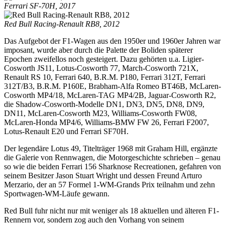
Ferrari SF-70H, 2017
Red Bull Racing-Renault RB8, 2012
Das Aufgebot der F1-Wagen aus den 1950er und 1960er Jahren war
imposant, wurde aber durch die Palette der Boliden späterer
Epochen zweifellos noch gesteigert. Dazu gehörten u.a. Ligier-
Cosworth JS11, Lotus-Cosworth 77, March-Cosworth 721X,
Renault RS 10, Ferrari 640, B.R.M. P180, Ferrari 312T, Ferrari
312T/B3, B.R.M. P160E, Brabham-Alfa Romeo BT46B, McLaren-
Cosworth MP4/18, McLaren-TAG MP4/2B, Jaguar-Cosworth R2,
die Shadow-Cosworth-Modelle DN1, DN3, DN5, DN8, DN9,
DN11, McLaren-Cosworth M23, Williams-Cosworth FW08,
McLaren-Honda MP4/6, Williams-BMW FW 26, Ferrari F2007,
Lotus-Renault E20 und Ferrari SF70H.
Der legendäre Lotus 49, Titelträger 1968 mit Graham Hill, ergänzte
die Galerie von Rennwagen, die Motorgeschichte schrieben – genau
so wie die beiden Ferrari 156 Sharknose Recreationen, gefahren von
seinem Besitzer Jason Stuart Wright und dessen Freund Arturo
Merzario, der an 57 Formel 1-WM-Grands Prix teilnahm und zehn
Sportwagen-WM-Läufe gewann.
Red Bull fuhr nicht nur mit weniger als 18 aktuellen und älteren F1-
Rennern vor, sondern zog auch den Vorhang von seinem