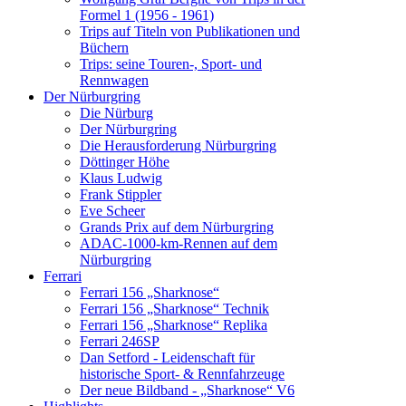
Formel 1 (1956 - 1961)
Trips auf Titeln von Publikationen und
Büchern
Trips: seine Touren-, Sport- und
Rennwagen
Der Nürburgring
Die Nürburg
Der Nürburgring
Die Herausforderung Nürburgring
Döttinger Höhe
Klaus Ludwig
Frank Stippler
Eve Scheer
Grands Prix auf dem Nürburgring
ADAC-1000-km-Rennen auf dem
Nürburgring
Ferrari
Ferrari 156 „Sharknose“
Ferrari 156 „Sharknose“ Technik
Ferrari 156 „Sharknose“ Replika
Ferrari 246SP
Dan Setford - Leidenschaft für
historische Sport- & Rennfahrzeuge
Der neue Bildband - „Sharknose“ V6