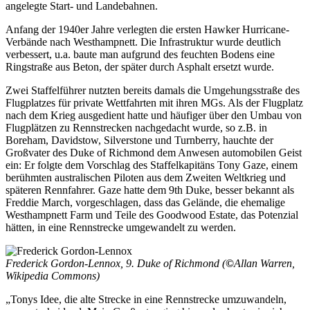
angelegte Start- und Landebahnen.
Anfang der 1940er Jahre verlegten die ersten Hawker Hurricane-
Verbände nach Westhampnett. Die Infrastruktur wurde deutlich
verbessert, u.a. baute man aufgrund des feuchten Bodens eine
Ringstraße aus Beton, der später durch Asphalt ersetzt wurde.
Zwei Staffelführer nutzten bereits damals die Umgehungsstraße des
Flugplatzes für private Wettfahrten mit ihren MGs. Als der Flugplatz
nach dem Krieg ausgedient hatte und häufiger über den Umbau von
Flugplätzen zu Rennstrecken nachgedacht wurde, so z.B. in
Boreham, Davidstow, Silverstone und Turnberry, hauchte der
Großvater des Duke of Richmond dem Anwesen automobilen Geist
ein: Er folgte dem Vorschlag des Staffelkapitäns Tony Gaze, einem
berühmten australischen Piloten aus dem Zweiten Weltkrieg und
späteren Rennfahrer. Gaze hatte dem 9th Duke, besser bekannt als
Freddie March, vorgeschlagen, dass das Gelände, die ehemalige
Westhampnett Farm und Teile des Goodwood Estate, das Potenzial
hätten, in eine Rennstrecke umgewandelt zu werden.
Frederick Gordon-Lennox, 9. Duke of Richmond (
©
Allan Warren,
Wikipedia Commons)
„Tonys Idee, die alte Strecke in eine Rennstrecke umzuwandeln,