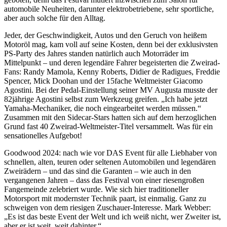
automobile Neuheiten, darunter elektrobetriebene, sehr sportliche,
aber auch solche für den Alltag.
Jeder, der Geschwindigkeit, Autos und den Geruch von heißem
Motoröl mag, kam voll auf seine Kosten, denn bei der exklusivsten
PS-Party des Jahres standen natürlich auch Motorräder im
Mittelpunkt – und deren legendäre Fahrer begeisterten die Zweirad-
Fans: Randy Mamola, Kenny Roberts, Didier de Radigues, Freddie
Spencer, Mick Doohan und der 15fache Weltmeister Giacomo
Agostini. Bei der Pedal-Einstellung seiner MV Augusta musste der
82jährige Agostini selbst zum Werkzeug greifen. „Ich habe jetzt
Yamaha-Mechaniker, die noch eingearbeitet werden müssen.“
Zusammen mit den Sidecar-Stars hatten sich auf dem herzoglichen
Grund fast 40 Zweirad-Weltmeister-Titel versammelt. Was für ein
sensationelles Aufgebot!
Goodwood 2024: nach wie vor DAS Event für alle Liebhaber von
schnellen, alten, teuren oder seltenen Automobilen und legendären
Zweirädern – und das sind die Garanten – wie auch in den
vergangenen Jahren – dass das Festival von einer riesengroßen
Fangemeinde zelebriert wurde. Wie sich hier traditioneller
Motorsport mit modernster Technik paart, ist einmalig. Ganz zu
schweigen von dem riesigen Zuschauer-Interesse. Mark Webber:
„Es ist das beste Event der Welt und ich weiß nicht, wer Zweiter ist,
aber er ist weit, weit dahinter.“