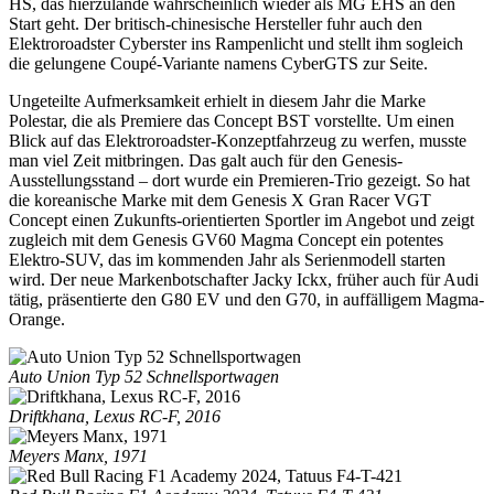
HS, das hierzulande wahrscheinlich wieder als MG EHS an den
Start geht. Der britisch-chinesische Hersteller fuhr auch den
Elektroroadster Cyberster ins Rampenlicht und stellt ihm sogleich
die gelungene Coupé-Variante namens CyberGTS zur Seite.
Ungeteilte Aufmerksamkeit erhielt in diesem Jahr die Marke
Polestar, die als Premiere das Concept BST vorstellte. Um einen
Blick auf das Elektroroadster-Konzeptfahrzeug zu werfen, musste
man viel Zeit mitbringen. Das galt auch für den Genesis-
Ausstellungsstand – dort wurde ein Premieren-Trio gezeigt. So hat
die koreanische Marke mit dem Genesis X Gran Racer VGT
Concept einen Zukunfts-orientierten Sportler im Angebot und zeigt
zugleich mit dem Genesis GV60 Magma Concept ein potentes
Elektro-SUV, das im kommenden Jahr als Serienmodell starten
wird. Der neue Markenbotschafter Jacky Ickx, früher auch für Audi
tätig, präsentierte den G80 EV und den G70, in auffälligem Magma-
Orange.
Auto Union Typ 52 Schnellsportwagen
Driftkhana, Lexus RC-F, 2016
Meyers Manx, 1971