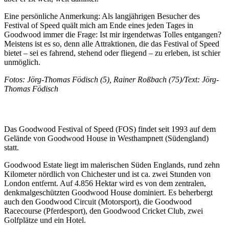
Eine persönliche Anmerkung: Als langjährigen Besucher des
Festival of Speed quält mich am Ende eines jeden Tages in
Goodwood immer die Frage: Ist mir irgendetwas Tolles entgangen?
Meistens ist es so, denn alle Attraktionen, die das Festival of Speed
bietet – sei es fahrend, stehend oder fliegend – zu erleben, ist schier
unmöglich.
Fotos: Jörg-Thomas Födisch (5), Rainer Roßbach (75)/Text: Jörg-
Thomas Födisch
Historie: Festival of Speed
Das Goodwood Festival of Speed (FOS) findet seit 1993 auf dem
Gelände von Goodwood House in Westhampnett (Südengland)
statt.
Goodwood Estate liegt im malerischen Süden Englands, rund zehn
Kilometer nördlich von Chichester und ist ca. zwei Stunden von
London entfernt. Auf 4.856 Hektar wird es von dem zentralen,
denkmalgeschützten Goodwood House dominiert. Es beherbergt
auch den Goodwood Circuit (Motorsport), die Goodwood
Racecourse (Pferdesport), den Goodwood Cricket Club, zwei
Golfplätze und ein Hotel.