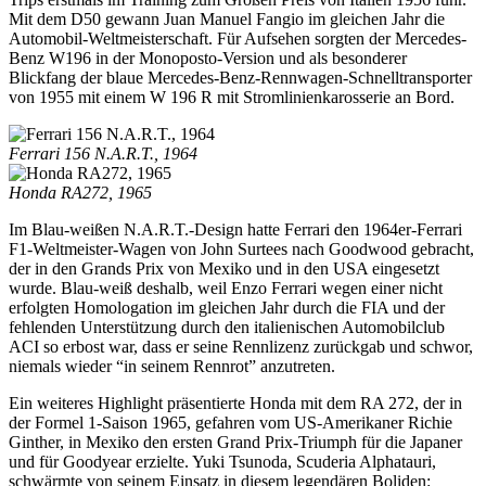
Mit dem D50 gewann Juan Manuel Fangio im gleichen Jahr die
Automobil-Weltmeisterschaft. Für Aufsehen sorgten der Mercedes-
Benz W196 in der Monoposto-Version und als besonderer
Blickfang der blaue Mercedes-Benz-Rennwagen-Schnelltransporter
von 1955 mit einem W 196 R mit Stromlinienkarosserie an Bord.
Ferrari 156 N.A.R.T., 1964
Honda RA272, 1965
Im Blau-weißen N.A.R.T.-Design hatte Ferrari den 1964er-Ferrari
F1-Weltmeister-Wagen von John Surtees nach Goodwood gebracht,
der in den Grands Prix von Mexiko und in den USA eingesetzt
wurde. Blau-weiß deshalb, weil Enzo Ferrari wegen einer nicht
erfolgten Homologation im gleichen Jahr durch die FIA und der
fehlenden Unterstützung durch den italienischen Automobilclub
ACI so erbost war, dass er seine Rennlizenz zurückgab und schwor,
niemals wieder “in seinem Rennrot” anzutreten.
Ein weiteres Highlight präsentierte Honda mit dem RA 272, der in
der Formel 1-Saison 1965, gefahren vom US-Amerikaner Richie
Ginther, in Mexiko den ersten Grand Prix-Triumph für die Japaner
und für Goodyear erzielte. Yuki Tsunoda, Scuderia Alphatauri,
schwärmte von seinem Einsatz in diesem legendären Boliden: