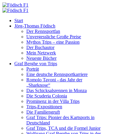
Start
Jörg-Thomas Födisch
Der Rennsportfan
Unvergessliche Große Preise
Mythos Trips – eine Passion
Der Buchautor
Mein Netzwerk
Neueste Bücher
Graf Berghe von Trips
Porträt
Eine deutsche Rennsportkarriere
Romolo Tavoni - das Jahr der
„Sharknose“
Das Schicksalsrennen in Monza
Die Scuderia Colonia
Prominenz in der Villa Trips
Trips-Expositionen
Die Familiengruft
Graf Trips: Pionier des Kartsports in
Deutschland
Graf Trips, TCA und die Formel Junior
Wolfgang Graf Berghe von Trips in der