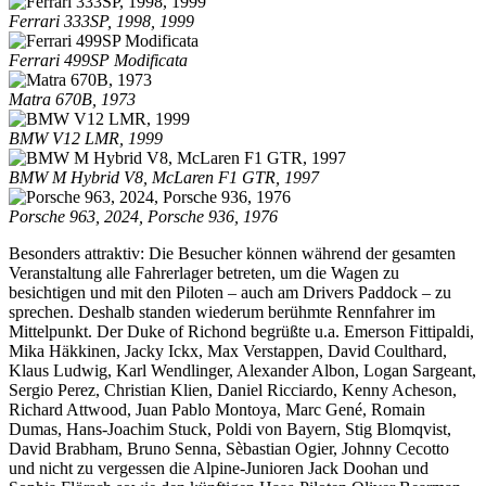
Ferrari 333SP, 1998, 1999
Ferrari 499SP Modificata
Matra 670B, 1973
BMW V12 LMR, 1999
BMW M Hybrid V8, McLaren F1 GTR, 1997
Porsche 963, 2024, Porsche 936, 1976
Besonders attraktiv: Die Besucher können während der gesamten
Veranstaltung alle Fahrerlager betreten, um die Wagen zu
besichtigen und mit den Piloten – auch am Drivers Paddock – zu
sprechen. Deshalb standen wiederum berühmte Rennfahrer im
Mittelpunkt. Der Duke of Richond begrüßte u.a. Emerson Fittipaldi,
Mika Häkkinen, Jacky Ickx, Max Verstappen, David Coulthard,
Klaus Ludwig, Karl Wendlinger, Alexander Albon, Logan Sargeant,
Sergio Perez, Christian Klien, Daniel Ricciardo, Kenny Acheson,
Richard Attwood, Juan Pablo Montoya, Marc Gené, Romain
Dumas, Hans-Joachim Stuck, Poldi von Bayern, Stig Blomqvist,
David Brabham, Bruno Senna, Sèbastian Ogier, Johnny Cecotto
und nicht zu vergessen die Alpine-Junioren Jack Doohan und