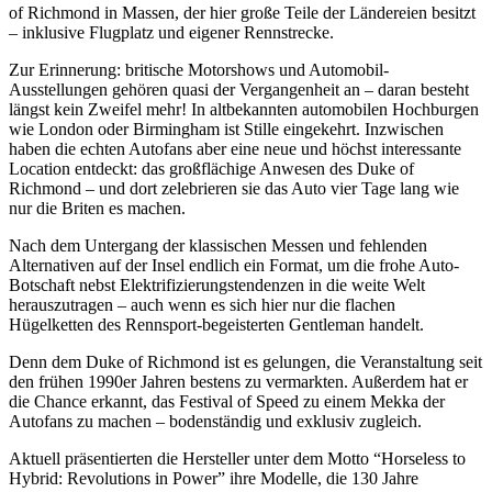
of Richmond in Massen, der hier große Teile der Ländereien besitzt
– inklusive Flugplatz und eigener Rennstrecke.
Zur Erinnerung: britische Motorshows und Automobil-
Ausstellungen gehören quasi der Vergangenheit an – daran besteht
längst kein Zweifel mehr! In altbekannten automobilen Hochburgen
wie London oder Birmingham ist Stille eingekehrt. Inzwischen
haben die echten Autofans aber eine neue und höchst interessante
Location entdeckt: das großflächige Anwesen des Duke of
Richmond – und dort zelebrieren sie das Auto vier Tage lang wie
nur die Briten es machen.
Nach dem Untergang der klassischen Messen und fehlenden
Alternativen auf der Insel endlich ein Format, um die frohe Auto-
Botschaft nebst Elektrifizierungstendenzen in die weite Welt
herauszutragen – auch wenn es sich hier nur die flachen
Hügelketten des Rennsport-begeisterten Gentleman handelt.
Denn dem Duke of Richmond ist es gelungen, die Veranstaltung seit
den frühen 1990er Jahren bestens zu vermarkten. Außerdem hat er
die Chance erkannt, das Festival of Speed zu einem Mekka der
Autofans zu machen – bodenständig und exklusiv zugleich.
Aktuell präsentierten die Hersteller unter dem Motto “Horseless to
Hybrid: Revolutions in Power” ihre Modelle, die 130 Jahre