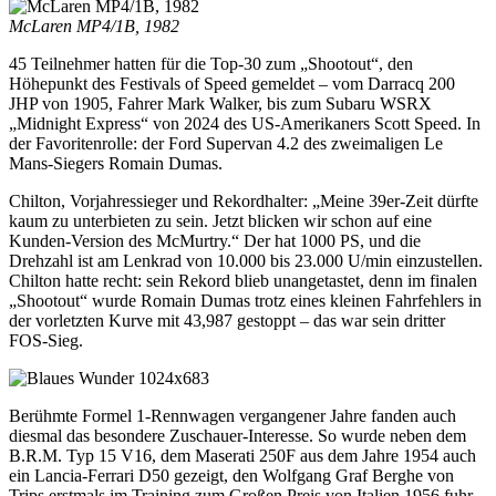
McLaren MP4/1B, 1982
45 Teilnehmer hatten für die Top-30 zum „Shootout“, den
Höhepunkt des Festivals of Speed gemeldet – vom Darracq 200
JHP von 1905, Fahrer Mark Walker, bis zum Subaru WSRX
„Midnight Express“ von 2024 des US-Amerikaners Scott Speed. In
der Favoritenrolle: der Ford Supervan 4.2 des zweimaligen Le
Mans-Siegers Romain Dumas.
Chilton, Vorjahressieger und Rekordhalter: „Meine 39er-Zeit dürfte
kaum zu unterbieten zu sein. Jetzt blicken wir schon auf eine
Kunden-Version des McMurtry.“ Der hat 1000 PS, und die
Drehzahl ist am Lenkrad von 10.000 bis 23.000 U/min einzustellen.
Chilton hatte recht: sein Rekord blieb unangetastet, denn im finalen
„Shootout“ wurde Romain Dumas trotz eines kleinen Fahrfehlers in
der vorletzten Kurve mit 43,987 gestoppt – das war sein dritter
FOS-Sieg.
Berühmte Formel 1-Rennwagen vergangener Jahre fanden auch
diesmal das besondere Zuschauer-Interesse. So wurde neben dem
B.R.M. Typ 15 V16, dem Maserati 250F aus dem Jahre 1954 auch
ein Lancia-Ferrari D50 gezeigt, den Wolfgang Graf Berghe von
Trips erstmals im Training zum Großen Preis von Italien 1956 fuhr.