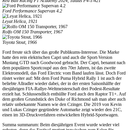
Red Bull Racing F1 Academy 2024, Tatuus F4-T-421
Ford Performance Supervan 4.2
Leyat Helica, 1921
Rolfo OM 150 Transporter, 1967
Toyota Stout, 1966
Ford freute sich über das große Publikums-Interesse. Die Marke
hatte den rein elektrischen Capri und auch die Sport-Version
Mustang GTD nach Goodwood gebracht. Der Capri, benannt nach
dem populären Sportcoupé aus den 70er Jahren, ist das zweite
Elektromodell, das Ford Electric vom Band laufen lässt. Doch Ford
rüstet weiter auf: Mit dem Ford Puma Hybrid Rally 1 ist auch der
beliebte Allradler wieder dabei, der in der ersten Saisonhälfte der
diesjährigen FIA-Rallye-Weltmeisterschaft drei Podest-Resultate
erzielt hat. Schlussendlich enthüllte Ford auch den Raptor T1+. Auf
dem großen Grundstück des Duke of Richmond sah man aber auch
relativ unbekannte Namen wie den Czinger. Die 2019 von Kevin
und Lukas Czinger gegründete Automarke zeigt wieder den 21C,
einen im 3D-Druckverfahren entwickelten Hybrid-Sportwagen.
Summa summarum: Beim diesjährigen Event wurde wieder viel
geboten, denn das Festival mutiert inzwischen zum Salon für