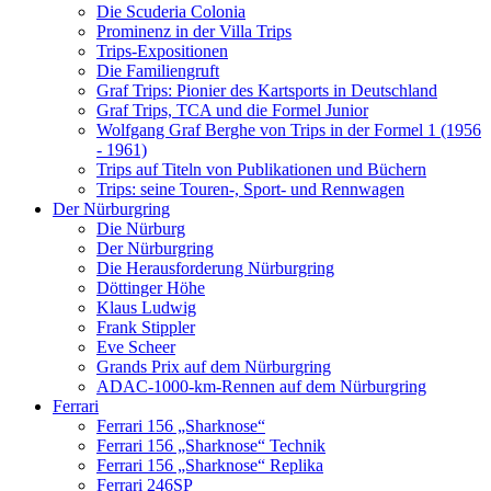
Die Scuderia Colonia
Prominenz in der Villa Trips
Trips-Expositionen
Die Familiengruft
Graf Trips: Pionier des Kartsports in Deutschland
Graf Trips, TCA und die Formel Junior
Wolfgang Graf Berghe von Trips in der Formel 1 (1956
- 1961)
Trips auf Titeln von Publikationen und Büchern
Trips: seine Touren-, Sport- und Rennwagen
Der Nürburgring
Die Nürburg
Der Nürburgring
Die Herausforderung Nürburgring
Döttinger Höhe
Klaus Ludwig
Frank Stippler
Eve Scheer
Grands Prix auf dem Nürburgring
ADAC-1000-km-Rennen auf dem Nürburgring
Ferrari
Ferrari 156 „Sharknose“
Ferrari 156 „Sharknose“ Technik
Ferrari 156 „Sharknose“ Replika
Ferrari 246SP