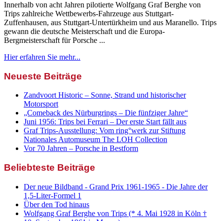
Innerhalb von acht Jahren pilotierte Wolfgang Graf Berghe von
Trips zahlreiche Wettbewerbs-Fahrzeuge aus Stuttgart-
Zuffenhausen, aus Stuttgart-Untertürkheim und aus Maranello. Trips
gewann die deutsche Meisterschaft und die Europa-
Bergmeisterschaft für Porsche ...
Hier erfahren Sie mehr...
Neueste Beiträge
Zandvoort Historic – Sonne, Strand und historischer
Motorsport
„Comeback des Nürburgrings – Die fünfziger Jahre“
Juni 1956: Trips bei Ferrari – Der erste Start fällt aus
Graf Trips-Ausstellung: Vom ring°werk zur Stiftung
Nationales Automuseum The LOH Collection
Vor 70 Jahren – Porsche in Bestform
Beliebteste Beiträge
Der neue Bildband - Grand Prix 1961-1965 - Die Jahre der
1,5-Liter-Formel 1
Über den Tod hinaus
Wolfgang Graf Berghe von Trips (* 4. Mai 1928 in Köln †