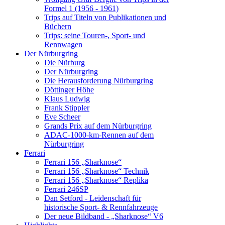
Formel 1 (1956 - 1961)
Trips auf Titeln von Publikationen und
Büchern
Trips: seine Touren-, Sport- und
Rennwagen
Der Nürburgring
Die Nürburg
Der Nürburgring
Die Herausforderung Nürburgring
Döttinger Höhe
Klaus Ludwig
Frank Stippler
Eve Scheer
Grands Prix auf dem Nürburgring
ADAC-1000-km-Rennen auf dem
Nürburgring
Ferrari
Ferrari 156 „Sharknose“
Ferrari 156 „Sharknose“ Technik
Ferrari 156 „Sharknose“ Replika
Ferrari 246SP
Dan Setford - Leidenschaft für
historische Sport- & Rennfahrzeuge
Der neue Bildband - „Sharknose“ V6