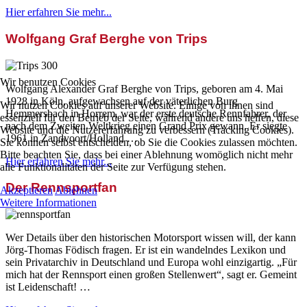
Hier erfahren Sie mehr...
Wolfgang Graf Berghe von Trips
Wir benutzen Cookies
Wolfgang Alexander Graf Berghe von Trips, geboren am 4. Mai
1928 in Köln, aufgewachsen auf der väterlichen Burg
Wir nutzen Cookies auf unserer Website. Einige von ihnen sind
Hemmersbach in Horrem, war der erste deutsche Rennfahrer, der
essenziell für den Betrieb der Seite, während andere uns helfen, diese
nach dem Zweiten Weltkrieg einen Grand Prix gewann. Er siegte
Website und die Nutzererfahrung zu verbessern (Tracking Cookies).
1961 in Zandvoort/Holland …
Sie können selbst entscheiden, ob Sie die Cookies zulassen möchten.
Bitte beachten Sie, dass bei einer Ablehnung womöglich nicht mehr
Hier erfahren Sie mehr...
alle Funktionalitäten der Seite zur Verfügung stehen.
Der Rennsportfan
Akzeptieren
Ablehnen
Weitere Informationen
Wer Details über den historischen Motorsport wissen will, der kann
Jörg-Thomas Födisch fragen. Er ist ein wandelndes Lexikon und
sein Privatarchiv in Deutschland und Europa wohl einzigartig. „Für
mich hat der Rennsport einen großen Stellenwert“, sagt er. Gemeint
ist Leidenschaft! …