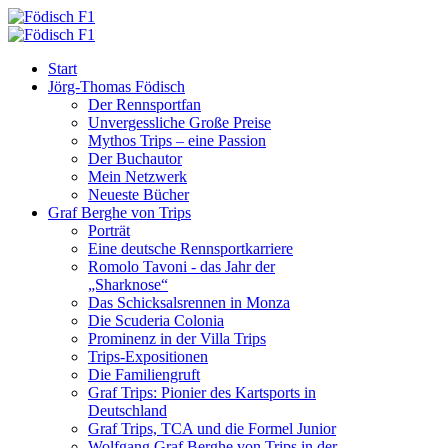
Start
Jörg-Thomas Födisch
Der Rennsportfan
Unvergessliche Große Preise
Mythos Trips – eine Passion
Der Buchautor
Mein Netzwerk
Neueste Bücher
Graf Berghe von Trips
Porträt
Eine deutsche Rennsportkarriere
Romolo Tavoni - das Jahr der
„Sharknose“
Das Schicksalsrennen in Monza
Die Scuderia Colonia
Prominenz in der Villa Trips
Trips-Expositionen
Die Familiengruft
Graf Trips: Pionier des Kartsports in
Deutschland
Graf Trips, TCA und die Formel Junior
Wolfgang Graf Berghe von Trips in der