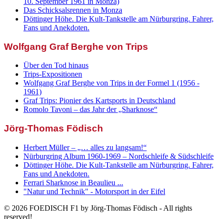
10. September 1961 in Monza)
Das Schicksalsrennen in Monza
Döttinger Höhe. Die Kult-Tankstelle am Nürburgring. Fahrer,
Fans und Anekdoten.
Wolfgang Graf Berghe von Trips
Über den Tod hinaus
Trips-Expositionen
Wolfgang Graf Berghe von Trips in der Formel 1 (1956 -
1961)
Graf Trips: Pionier des Kartsports in Deutschland
Romolo Tavoni – das Jahr der „Sharknose“
Jörg-Thomas Födisch
Herbert Müller – „… alles zu langsam!“
Nürburgring Album 1960-1969 – Nordschleife & Südschleife
Döttinger Höhe. Die Kult-Tankstelle am Nürburgring. Fahrer,
Fans und Anekdoten.
Ferrari Sharknose in Beaulieu ...
"Natur und Technik" - Motorsport in der Eifel
© 2026 FOEDISCH F1 by Jörg-Thomas Födisch - All rights
reserved!