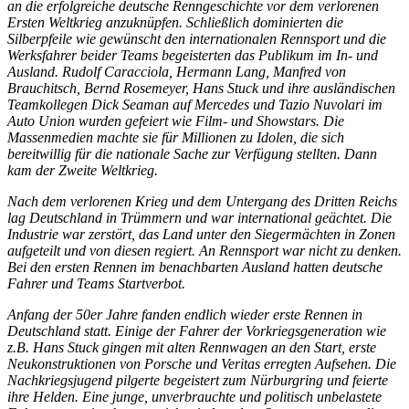
an die erfolgreiche deutsche Renngeschichte vor dem verlorenen
Ersten Weltkrieg anzuknüpfen. Schließlich dominierten die
Silberpfeile wie gewünscht den internationalen Rennsport und die
Werksfahrer beider Teams begeisterten das Publikum im In- und
Ausland. Rudolf Caracciola, Hermann Lang, Manfred von
Brauchitsch, Bernd Rosemeyer, Hans Stuck und ihre ausländischen
Teamkollegen Dick Seaman auf Mercedes und Tazio Nuvolari im
Auto Union wurden gefeiert wie Film- und Showstars. Die
Massenmedien machte sie für Millionen zu Idolen, die sich
bereitwillig für die nationale Sache zur Verfügung stellten. Dann
kam der Zweite Weltkrieg.
Nach dem verlorenen Krieg und dem Untergang des Dritten Reichs
lag Deutschland in Trümmern und war international geächtet. Die
Industrie war zerstört, das Land unter den Siegermächten in Zonen
aufgeteilt und von diesen regiert. An Rennsport war nicht zu denken.
Bei den ersten Rennen im benachbarten Ausland hatten deutsche
Fahrer und Teams Startverbot.
Anfang der 50er Jahre fanden endlich wieder erste Rennen in
Deutschland statt. Einige der Fahrer der Vorkriegsgeneration wie
z.B. Hans Stuck gingen mit alten Rennwagen an den Start, erste
Neukonstruktionen von Porsche und Veritas erregten Aufsehen. Die
Nachkriegsjugend pilgerte begeistert zum Nürburgring und feierte
ihre Helden. Eine junge, unverbrauchte und politisch unbelastete