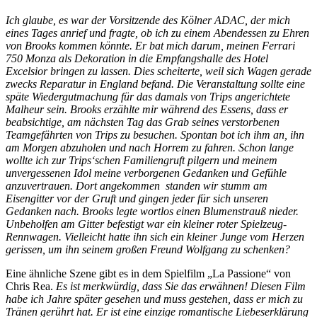
Ich glaube, es war der Vorsitzende des Kölner ADAC, der mich
eines Tages anrief und fragte, ob ich zu einem Abendessen zu Ehren
von Brooks kommen könnte. Er bat mich darum, meinen Ferrari
750 Monza als Dekoration in die Empfangshalle des Hotel
Excelsior bringen zu lassen. Dies scheiterte, weil sich Wagen gerade
zwecks Reparatur in England befand. Die Veranstaltung sollte eine
späte Wiedergutmachung für das damals von Trips angerichtete
Malheur sein. Brooks erzählte mir während des Essens, dass er
beabsichtige, am nächsten Tag das Grab seines verstorbenen
Teamgefährten von Trips zu besuchen. Spontan bot ich ihm an, ihn
am Morgen abzuholen und nach Horrem zu fahren. Schon lange
wollte ich zur Trips‘schen Familiengruft pilgern und meinem
unvergessenen Idol meine verborgenen Gedanken und Gefühle
anzuvertrauen. Dort angekommen
standen wir stumm am
Eisengitter vor der Gruft und gingen jeder für sich unseren
Gedanken nach. Brooks legte wortlos einen Blumenstrauß nieder.
Unbeholfen am Gitter befestigt war ein kleiner roter Spielzeug-
Rennwagen. Vielleicht hatte ihn sich ein kleiner Junge vom Herzen
gerissen, um ihn seinem großen Freund Wolfgang zu schenken?
Eine ähnliche Szene gibt es in dem Spielfilm „La Passione“ von
Chris Rea.
Es ist merkwürdig, dass Sie das erwähnen! Diesen Film
habe ich Jahre später gesehen und muss gestehen, dass er mich zu
Tränen gerührt hat. Er ist eine einzige romantische Liebeserklärung