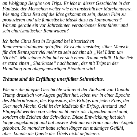
an Wolfgang Berghe von Trips. Er lebt in dieser Geschichte in der
Fantasie der Menschen weiter wie ein unsterblicher Märchenprinz.
Wie mag Chris Rea auf die Idee gekommen sein, diesen Film zu
produzieren und die fantastische Musik dazu zu komponieren?
Warum gerade ein vor Jahrzehnten verstorbener Rennfahrer und
sein charismatischer Rennwagen?
Ich habe Chris Rea in England bei historischen
Rennveranstaltungen getroffen. Er ist ein sensibler, stiller Mensch,
für den Rennsport viel mehr zu sein scheint als „Viel Lärm um
Nichts“. Mit seinem Film hat er sich einen Traum erfüllt. Dafür ließ
er extra einen „Sharknose“ nachbauen, der mit Trips in der
Handlung zum allgegenwärtigen Phantom wird.
Träume sind die Erfüllung unerfüllter Sehnsüchte.
Wie uns die jüngste Geschichte während der Amtszeit von Donald
Trump drastisch vor Augen geführt hat, leben wir in einer Epoche
des Materialismus, des Egoismus, des Erfolgs um jeden Preis, der
Gier nach Macht. Geld ist der Maßstab für Erfolg, Anstand und
Ehrgefühl werden von vielen nicht mehr als Tugenden anerkannt,
sondern als Zeichen der Schwäche. Diese Entwicklung hat sich
lange angekündigt und hat unsere Welt um ein Haar aus den Angeln
gehoben. So mancher hatte schon länger ein mulmiges Gefühl,
aber
konnte die Quelle des Übels nicht definieren.