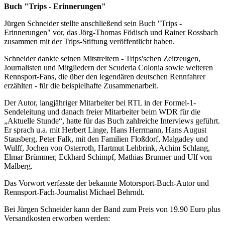
Buch "Trips - Erinnerungen"
Jürgen Schneider stellte anschließend sein Buch "Trips -
Erinnerungen" vor, das Jörg-Thomas Födisch und Rainer Rossbach
zusammen mit der Trips-Stiftung veröffentlicht haben.
Schneider dankte seinen Mitstreitern - Trips'schen Zeitzeugen,
Journalisten und Mitgliedern der Scuderia Colonia sowie weiteren
Rennsport-Fans, die über den legendären deutschen Rennfahrer
erzählten - für die beispielhafte Zusammenarbeit.
Der Autor, langjähriger Mitarbeiter bei RTL in der Formel-1-
Sendeleitung und danach freier Mitarbeiter beim WDR für die
„Aktuelle Stunde“, hatte für das Buch zahlreiche Interviews geführt.
Er sprach u.a. mit Herbert Linge, Hans Herrmann, Hans August
Stausberg, Peter Falk, mit den Familien Floßdorf, Malgadey und
Wulff, Jochen von Osterroth, Hartmut Lehbrink, Achim Schlang,
Elmar Brümmer, Eckhard Schimpf, Mathias Brunner und Ulf von
Malberg.
Das Vorwort verfasste der bekannte Motorsport-Buch-Autor und
Rennsport-Fach-Journalist Michael Behrndt.
Bei Jürgen Schneider kann der Band zum Preis von 19.90 Euro plus
Versandkosten erworben werden: