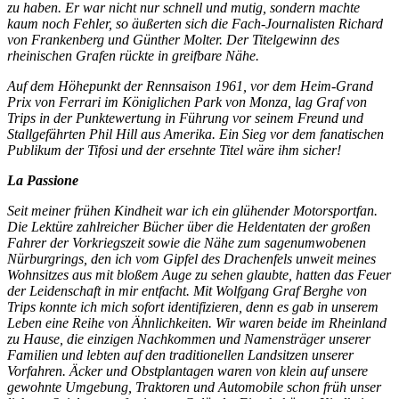
zu haben. Er war nicht nur schnell und mutig, sondern machte
kaum noch Fehler, so äußerten sich die Fach-Journalisten Richard
von Frankenberg und Günther Molter. Der Titelgewinn des
rheinischen Grafen rückte in greifbare Nähe.
Auf dem Höhepunkt der Rennsaison 1961, vor dem Heim-Grand
Prix von Ferrari im Königlichen Park von Monza, lag Graf von
Trips in der Punktewertung in Führung vor seinem Freund und
Stallgefährten Phil Hill aus Amerika. Ein Sieg vor dem fanatischen
Publikum der Tifosi und der ersehnte Titel wäre ihm sicher!
La Passione
Seit meiner frühen Kindheit war ich ein glühender Motorsportfan.
Die Lektüre zahlreicher Bücher über die Heldentaten der großen
Fahrer der Vorkriegszeit sowie die Nähe zum sagenumwobenen
Nürburgrings, den ich vom Gipfel des Drachenfels unweit meines
Wohnsitzes aus mit bloßem Auge zu sehen glaubte, hatten das Feuer
der Leidenschaft in mir entfacht. Mit Wolfgang Graf Berghe von
Trips konnte ich mich sofort identifizieren, denn es gab in unserem
Leben eine Reihe von Ähnlichkeiten. Wir waren beide im Rheinland
zu Hause, die einzigen Nachkommen und Namensträger unserer
Familien und lebten auf den traditionellen Landsitzen unserer
Vorfahren. Äcker und Obstplantagen waren von klein auf unsere
gewohnte Umgebung, Traktoren und Automobile schon früh unser