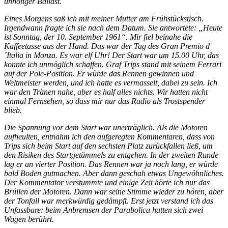
unnötiger Ballast.
Eines Morgens saß ich mit meiner Mutter am Frühstückstisch.
Irgendwann fragte ich sie nach dem Datum. Sie antwortete: „Heute
ist Sonntag, der 10. September 1961“. Mir fiel beinahe die
Kaffeetasse aus der Hand. Das war der Tag des Gran Premio d
´Italia in Monza. Es war elf Uhr! Der Start war um 15.00 Uhr, das
konnte ich unmöglich schaffen. Graf Trips stand mit seinem Ferrari
auf der Pole-Position. Er würde das Rennen gewinnen und
Weltmeister werden, und ich hatte es vermasselt, dabei zu sein. Ich
war den Tränen nahe, aber es half alles nichts. Wir hatten nicht
einmal Fernsehen, so dass mir nur das Radio als Trostspender
blieb.
Die Spannung vor dem Start war unerträglich. Als die Motoren
aufheulten, entnahm ich den aufgeregten Kommentaren, dass von
Trips sich beim Start auf den sechsten Platz zurückfallen ließ, um
den Risiken des Startgetümmels zu entgehen. In der zweiten Runde
lag er an vierter Position. Das Rennen war ja noch lang, er würde
bald Boden gutmachen. Aber dann geschah etwas Ungewöhnliches.
Der Kommentator verstummte und einige Zeit hörte ich nur das
Brüllen der Motoren. Dann war seine Stimme wieder zu hören, aber
der Tonfall war merkwürdig gedämpft. Erst jetzt verstand ich das
Unfassbare: beim Anbremsen der Parabolica hatten sich zwei
Wagen berührt.