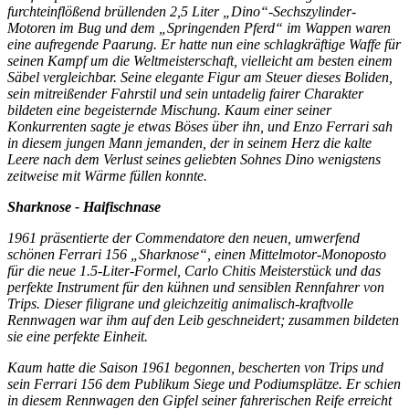
furchteinflößend brüllenden 2,5 Liter „Dino“-Sechszylinder-
Motoren im Bug und dem „Springenden Pferd“ im Wappen waren
eine aufregende Paarung. Er hatte nun eine schlagkräftige Waffe für
seinen Kampf um die Weltmeisterschaft, vielleicht am besten einem
Säbel vergleichbar. Seine elegante Figur am Steuer dieses Boliden,
sein mitreißender Fahrstil und sein untadelig fairer Charakter
bildeten eine begeisternde Mischung. Kaum einer seiner
Konkurrenten sagte je etwas Böses über ihn, und Enzo Ferrari sah
in diesem jungen Mann jemanden, der in seinem Herz die kalte
Leere nach dem Verlust seines geliebten Sohnes Dino wenigstens
zeitweise mit Wärme füllen konnte.
Sharknose - Haifischnase
1961 präsentierte der Commendatore den neuen, umwerfend
schönen Ferrari 156 „Sharknose“, einen Mittelmotor-Monoposto
für die neue 1.5-Liter-Formel, Carlo Chitis Meisterstück und das
perfekte Instrument für den kühnen und sensiblen Rennfahrer von
Trips. Dieser filigrane und gleichzeitig animalisch-kraftvolle
Rennwagen war ihm auf den Leib geschneidert; zusammen bildeten
sie eine perfekte Einheit.
Kaum hatte die Saison 1961 begonnen, bescherten von Trips und
sein Ferrari 156 dem Publikum Siege und Podiumsplätze. Er schien
in diesem Rennwagen den Gipfel seiner fahrerischen Reife erreicht