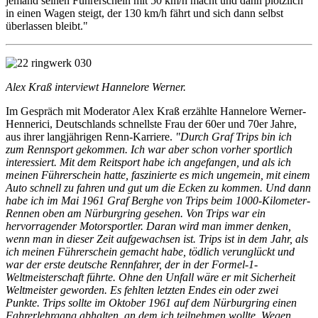
jemand seinen Führerschein mit 50 km/h macht und dann plötzlich
in einen Wagen steigt, der 130 km/h fährt und sich dann selbst
überlassen bleibt."
Alex Kraß interviewt Hannelore Werner.
Im Gespräch mit Moderator Alex Kraß erzählte Hannelore Werner-
Hennerici, Deutschlands schnellste Frau der 60er und 70er Jahre,
aus ihrer langjährigen Renn-Karriere.
"Durch Graf Trips bin ich
zum Rennsport gekommen. Ich war aber schon vorher sportlich
interessiert. Mit dem Reitsport habe ich angefangen, und als ich
meinen Führerschein hatte, faszinierte es mich ungemein, mit einem
Auto schnell zu fahren und gut um die Ecken zu kommen. Und dann
habe ich im Mai 1961 Graf Berghe von Trips beim 1000-Kilometer-
Rennen oben am Nürburgring gesehen. Von Trips war ein
hervorragender Motorsportler. Daran wird man immer denken,
wenn man in dieser Zeit aufgewachsen ist. Trips ist in dem Jahr, als
ich meinen Führerschein gemacht habe, tödlich verunglückt und
war der erste deutsche Rennfahrer, der in der Formel-1-
Weltmeisterschaft führte. Ohne den Unfall wäre er mit Sicherheit
Weltmeister geworden. Es fehlten letzten Endes ein oder zwei
Punkte. Trips sollte im Oktober 1961 auf dem Nürburgring einen
Fahrerlehrgang abhalten, an dem ich teilnehmen wollte. Wegen