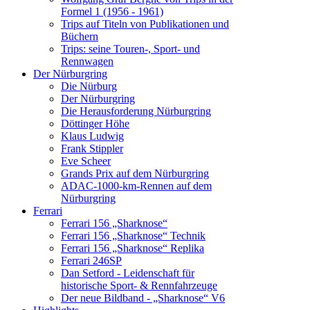
Formel 1 (1956 - 1961)
Trips auf Titeln von Publikationen und
Büchern
Trips: seine Touren-, Sport- und
Rennwagen
Der Nürburgring
Die Nürburg
Der Nürburgring
Die Herausforderung Nürburgring
Döttinger Höhe
Klaus Ludwig
Frank Stippler
Eve Scheer
Grands Prix auf dem Nürburgring
ADAC-1000-km-Rennen auf dem
Nürburgring
Ferrari
Ferrari 156 „Sharknose“
Ferrari 156 „Sharknose“ Technik
Ferrari 156 „Sharknose“ Replika
Ferrari 246SP
Dan Setford - Leidenschaft für
historische Sport- & Rennfahrzeuge
Der neue Bildband - „Sharknose“ V6