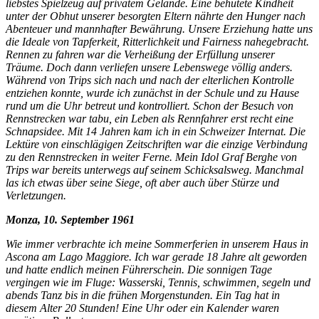
liebstes Spielzeug auf privatem Gelände. Eine behütete Kindheit
unter der Obhut unserer besorgten Eltern nährte den Hunger nach
Abenteuer und mannhafter Bewährung. Unsere Erziehung hatte uns
die Ideale von Tapferkeit, Ritterlichkeit und Fairness nahegebracht.
Rennen zu fahren war die Verheißung der Erfüllung unserer
Träume. Doch dann verliefen unsere Lebenswege völlig anders.
Während von Trips sich nach und nach der elterlichen Kontrolle
entziehen konnte, wurde ich zunächst in der Schule und zu Hause
rund um die Uhr betreut und kontrolliert. Schon der Besuch von
Rennstrecken war tabu, ein Leben als Rennfahrer erst recht eine
Schnapsidee. Mit 14 Jahren kam ich in ein Schweizer Internat. Die
Lektüre von einschlägigen Zeitschriften war die einzige Verbindung
zu den Rennstrecken in weiter Ferne. Mein Idol Graf Berghe von
Trips war bereits unterwegs auf seinem Schicksalsweg. Manchmal
las ich etwas über seine Siege, oft aber auch über Stürze und
Verletzungen.
Monza, 10. September 1961
Wie immer verbrachte ich meine Sommerferien in unserem Haus in
Ascona am Lago Maggiore. Ich war gerade 18 Jahre alt geworden
und hatte endlich meinen Führerschein. Die sonnigen Tage
vergingen wie im Fluge: Wasserski, Tennis, schwimmen, segeln und
abends Tanz bis in die frühen Morgenstunden. Ein Tag hat in
diesem Alter 20 Stunden! Eine Uhr oder ein Kalender waren