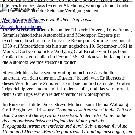
Bitte beachten Sie, dass bei einer Ablehnung womöglich nicht mehr
alle Funktionalitäten der Seite zur Verfügung stehen.
Dieter Streve-Mülhens erzählt über Graf Trips.
Akzeptieren
Ablehnen
Weitere Informationen
Dieter Streve-Mülhens
, bekannter "Historic Driver", Trips-Freund,
Sammler historischer Automobile und Motorsport-Experte par
excellence, beschrieb die Trips'sche Rennsport-Karriere, beginnend
1950 auf Motorrädern bis hin zum tragischen 10. September 1961 in
Monza. Dort verunglückte Wolfgang Graf Berghe von Trips beim
Großen Preis von Italien im Ferrari 156 "Sharknose" im Kampf um
die Automobilweltmeisterschaft tödlich.
Streve-Mühlens hatte seinen Vortrag in mehrere Abschnitte
unterteilt, von dem einer mit „Passion“ betitelt war. Er übersetzte
dieses Wort für seine Zuhörer – damit sie ihn und damit den Grafen
Trips richtig verstanden – mit „Leidenschaft“, und das war korrekt,
denn Graf Trips war ein leidenschaftlicher Motorsportler.
Im Einzelnen führte Dieter Streve-Mülhens zum Thema Wolfgang
Graf Berghe von Trips aus:
"Man muss sich zunächst in die Zeit vor
dem Zweiten Weltkrieg zurückversetzen. In den 30er Jahren hatte
das nationalsozialistische Regime den Motorsport als
Propagandainstrument entdeckt und durch Subventionen für Auto
Union und Mercedes-Benz die finanzielle Grundlage geschaffen, um