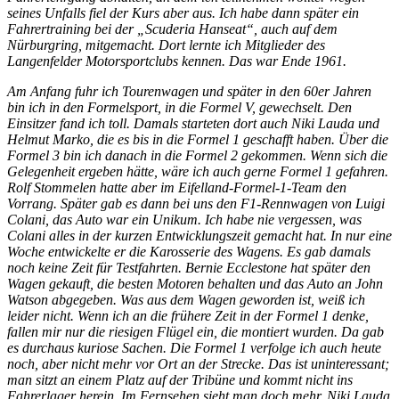
seines Unfalls fiel der Kurs aber aus. Ich habe dann später ein
Fahrertraining bei der „Scuderia Hanseat“, auch auf dem
Nürburgring, mitgemacht. Dort lernte ich Mitglieder des
Langenfelder Motorsportclubs kennen. Das war Ende 1961.
Am Anfang fuhr ich Tourenwagen und später in den 60er Jahren
bin ich in den Formelsport, in die Formel V, gewechselt. Den
Einsitzer fand ich toll. Damals starteten dort auch Niki Lauda und
Helmut Marko, die es bis in die Formel 1 geschafft haben. Über die
Formel 3 bin ich danach in die Formel 2 gekommen. Wenn sich die
Gelegenheit ergeben hätte, wäre ich auch gerne Formel 1 gefahren.
Rolf Stommelen hatte aber im Eifelland-Formel-1-Team den
Vorrang. Später gab es dann bei uns den F1-Rennwagen von Luigi
Colani, das Auto war ein Unikum. Ich habe nie vergessen, was
Colani alles in der kurzen Entwicklungszeit gemacht hat. In nur eine
Woche entwickelte er die Karosserie des Wagens. Es gab damals
noch keine Zeit für Testfahrten. Bernie Ecclestone hat später den
Wagen gekauft, die besten Motoren behalten und das Auto an John
Watson abgegeben. Was aus dem Wagen geworden ist, weiß ich
leider nicht. Wenn ich an die frühere Zeit in der Formel 1 denke,
fallen mir nur die riesigen Flügel ein, die montiert wurden. Da gab
es durchaus kuriose Sachen. Die Formel 1 verfolge ich auch heute
noch, aber nicht mehr vor Ort an der Strecke. Das ist uninteressant;
man sitzt an einem Platz auf der Tribüne und kommt nicht ins
Fahrerlager herein. Im Fernsehen sieht man doch mehr. Niki Lauda