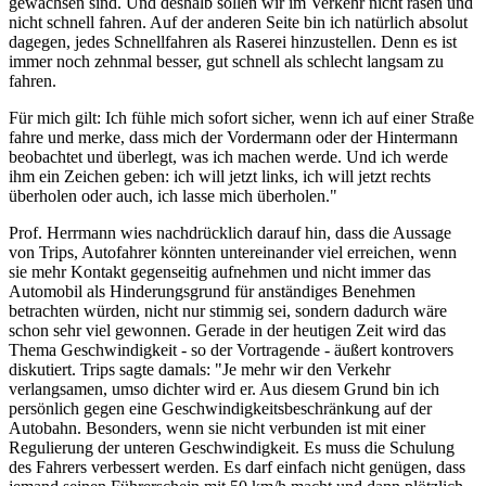
gewachsen sind. Und deshalb sollen wir im Verkehr nicht rasen und
nicht schnell fahren. Auf der anderen Seite bin ich natürlich absolut
dagegen, jedes Schnellfahren als Raserei hinzustellen. Denn es ist
immer noch zehnmal besser, gut schnell als schlecht langsam zu
fahren.
Für mich gilt: Ich fühle mich sofort sicher, wenn ich auf einer Straße
fahre und merke, dass mich der Vordermann oder der Hintermann
beobachtet und überlegt, was ich machen werde. Und ich werde
ihm ein Zeichen geben: ich will jetzt links, ich will jetzt rechts
überholen oder auch, ich lasse mich überholen."
Prof. Herrmann wies nachdrücklich darauf hin, dass die Aussage
von Trips, Autofahrer könnten untereinander viel erreichen, wenn
sie mehr Kontakt gegenseitig aufnehmen und nicht immer das
Automobil als Hinderungsgrund für anständiges Benehmen
betrachten würden, nicht nur stimmig sei, sondern dadurch wäre
schon sehr viel gewonnen. Gerade in der heutigen Zeit wird das
Thema Geschwindigkeit - so der Vortragende - äußert kontrovers
diskutiert. Trips sagte damals: "Je mehr wir den Verkehr
verlangsamen, umso dichter wird er. Aus diesem Grund bin ich
persönlich gegen eine Geschwindigkeitsbeschränkung auf der
Autobahn. Besonders, wenn sie nicht verbunden ist mit einer
Regulierung der unteren Geschwindigkeit. Es muss die Schulung
des Fahrers verbessert werden. Es darf einfach nicht genügen, dass