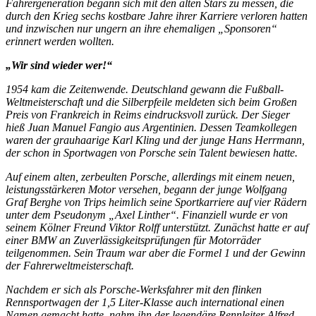
Fahrergeneration begann sich mit den alten Stars zu messen, die
durch den Krieg sechs kostbare Jahre ihrer Karriere verloren hatten
und inzwischen nur ungern an ihre ehemaligen „Sponsoren“
erinnert werden wollten.
„Wir sind wieder wer!“
1954 kam die Zeitenwende. Deutschland gewann die Fußball-
Weltmeisterschaft und die Silberpfeile meldeten sich beim Großen
Preis von Frankreich in Reims eindrucksvoll zurück. Der Sieger
hieß Juan Manuel Fangio aus Argentinien. Dessen Teamkollegen
waren der grauhaarige Karl Kling und der junge Hans Herrmann,
der schon in Sportwagen von Porsche sein Talent bewiesen hatte.
Auf einem alten, zerbeulten Porsche, allerdings mit einem neuen,
leistungsstärkeren Motor versehen, begann der junge Wolfgang
Graf Berghe von Trips heimlich seine Sportkarriere auf vier Rädern
unter dem Pseudonym „Axel Linther“. Finanziell wurde er von
seinem Kölner Freund Viktor Rolff unterstützt. Zunächst hatte er auf
einer BMW an Zuverlässigkeitsprüfungen für Motorräder
teilgenommen. Sein Traum war aber die Formel 1 und der Gewinn
der Fahrerweltmeisterschaft.
Nachdem er sich als Porsche-Werksfahrer mit den flinken
Rennsportwagen der 1,5 Liter-Klasse auch international einen
Namen gemacht hatte, nahm ihn der legendäre Rennleiter Alfred