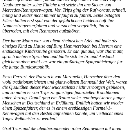
Neubauer unter seine Fittiche und setzte ihn ans Steuer von
Mercedes-Rennsportwagen. Von Trips ging der Ruf voraus, schnell,
mutig und leider nicht immer unfallfrei zu fahren. Seine betagten
Eltern hatten erst spät von der gefährlichen Leidenschaft ihre
Namensträgers erfahren und versuchten vergeblich, ihn zu
überreden, mit dem Rennsport aufzuhören.
Der junge Mann war von altem rheinischen Adel und hatte als
einziges Kind zu Hause auf Burg Hemmersbach bei Horrem eine
erstklassige Kinderstube genossen. Er sah gut aus, war charmant,
sprach mehrere Sprachen und fühlte sich im In- und Ausland
gleichermaßen wohl - er war ein großartiger Sympathieträger für
die junge Bundesrepublik.
Enzo Ferrari, der Patriarch von Maranello, Herrscher über den
wohl traditionsreichsten und glanzvollsten Rennstall der Welt, waren
die Qualitäten dieses Nachwuchstalents nicht verborgen geblieben,
und so nahm er von Trips zu günstigen finanziellen Konditionen
unter Vertrag. Damit ging ein Traum vieler rennbegeisterter junger
Menschen in Deutschland in Erfüllung: Endlich hatten wir wieder
einen Spitzenfahrer, der es in einem erstklassigen Formel-1-
Rennwagen mit den Besten aufnehmen konnte, um vielleicht eines
Tages Weltmeister zu werden!
Graf Trips und die atemberaubenden roten Rennwagen mit ihren