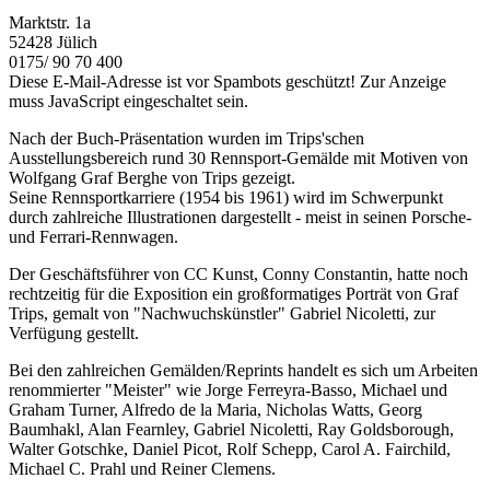
Marktstr. 1a
52428 Jülich
0175/ 90 70 400
Diese E-Mail-Adresse ist vor Spambots geschützt! Zur Anzeige
muss JavaScript eingeschaltet sein.
Nach der Buch-Präsentation wurden im Trips'schen
Ausstellungsbereich rund 30 Rennsport-Gemälde mit Motiven von
Wolfgang Graf Berghe von Trips gezeigt.
Seine Rennsportkarriere (1954 bis 1961) wird im Schwerpunkt
durch zahlreiche Illustrationen dargestellt - meist in seinen Porsche-
und Ferrari-Rennwagen.
Der Geschäftsführer von CC Kunst, Conny Constantin, hatte noch
rechtzeitig für die Exposition ein großformatiges Porträt von Graf
Trips, gemalt von "Nachwuchskünstler" Gabriel Nicoletti, zur
Verfügung gestellt.
Bei den zahlreichen Gemälden/Reprints handelt es sich um Arbeiten
renommierter "Meister" wie Jorge Ferreyra-Basso, Michael und
Graham Turner, Alfredo de la Maria, Nicholas Watts, Georg
Baumhakl, Alan Fearnley, Gabriel Nicoletti, Ray Goldsborough,
Walter Gotschke, Daniel Picot, Rolf Schepp, Carol A. Fairchild,
Michael C. Prahl und Reiner Clemens.