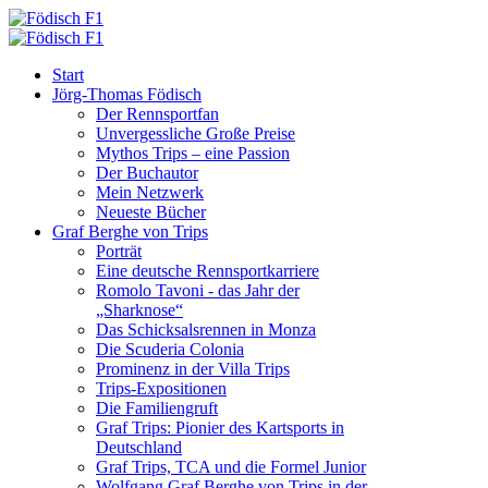
Start
Jörg-Thomas Födisch
Der Rennsportfan
Unvergessliche Große Preise
Mythos Trips – eine Passion
Der Buchautor
Mein Netzwerk
Neueste Bücher
Graf Berghe von Trips
Porträt
Eine deutsche Rennsportkarriere
Romolo Tavoni - das Jahr der
„Sharknose“
Das Schicksalsrennen in Monza
Die Scuderia Colonia
Prominenz in der Villa Trips
Trips-Expositionen
Die Familiengruft
Graf Trips: Pionier des Kartsports in
Deutschland
Graf Trips, TCA und die Formel Junior
Wolfgang Graf Berghe von Trips in der