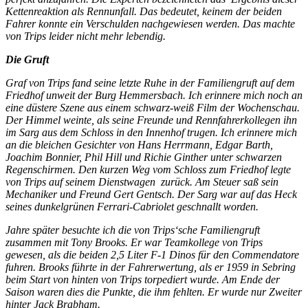
Kettenreaktion als Rennunfall. Das bedeutet, keinem der beiden
Fahrer konnte ein Verschulden nachgewiesen werden. Das machte
von Trips leider nicht mehr lebendig.
Die Gruft
Graf von Trips fand seine letzte Ruhe in der Familiengruft auf dem
Friedhof unweit der Burg Hemmersbach. Ich erinnere mich noch an
eine düstere Szene aus einem schwarz-weiß Film der Wochenschau.
Der Himmel weinte, als seine Freunde und Rennfahrerkollegen ihn
im Sarg aus dem Schloss in den Innenhof trugen. Ich erinnere mich
an die bleichen Gesichter von Hans Herrmann, Edgar Barth,
Joachim Bonnier, Phil Hill und Richie Ginther unter schwarzen
Regenschirmen. Den kurzen Weg vom Schloss zum Friedhof legte
von Trips auf seinem Dienstwagen
zurück. Am Steuer saß sein
Mechaniker und Freund Gert Gentsch. Der Sarg war auf das Heck
seines dunkelgrünen Ferrari-Cabriolet geschnallt worden.
Jahre später besuchte ich die von Trips‘sche Familiengruft
zusammen mit Tony Brooks. Er war Teamkollege von Trips
gewesen, als die beiden 2,5 Liter F-1 Dinos für den Commendatore
fuhren. Brooks führte in der Fahrerwertung, als er 1959 in Sebring
beim Start von hinten von Trips torpediert wurde. Am Ende der
Saison waren dies die Punkte, die ihm fehlten. Er wurde nur Zweiter
hinter Jack Brabham.