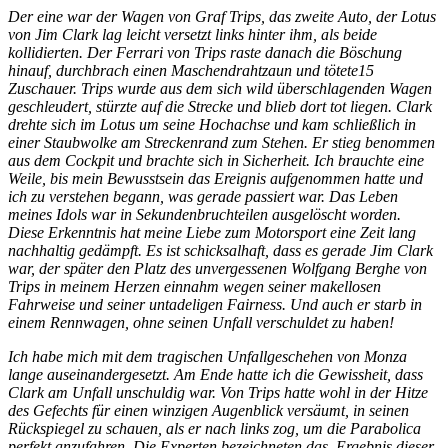
Der eine war der Wagen von Graf Trips, das zweite Auto, der Lotus
von Jim Clark lag leicht versetzt links hinter ihm, als beide
kollidierten. Der Ferrari von Trips raste danach die Böschung
hinauf, durchbrach einen Maschendrahtzaun und tötete15
Zuschauer. Trips wurde aus dem sich wild überschlagenden Wagen
geschleudert, stürzte auf die Strecke und blieb dort tot liegen. Clark
drehte sich im Lotus um seine Hochachse und kam schließlich in
einer Staubwolke am Streckenrand zum Stehen. Er stieg benommen
aus dem Cockpit und brachte sich in Sicherheit. Ich brauchte eine
Weile, bis mein Bewusstsein das Ereignis aufgenommen hatte und
ich zu verstehen begann, was gerade passiert war. Das Leben
meines Idols war in Sekundenbruchteilen ausgelöscht worden.
Diese Erkenntnis hat meine Liebe zum Motorsport eine Zeit lang
nachhaltig gedämpft. Es ist schicksalhaft, dass es gerade Jim Clark
war, der später den Platz des unvergessenen Wolfgang Berghe von
Trips in meinem Herzen einnahm wegen seiner makellosen
Fahrweise und seiner untadeligen Fairness. Und auch er starb in
einem Rennwagen, ohne seinen Unfall verschuldet zu haben!
Ich habe mich mit dem tragischen Unfallgeschehen von Monza
lange auseinandergesetzt. Am Ende hatte ich die Gewissheit, dass
Clark am Unfall unschuldig war. Von Trips hatte wohl in der Hitze
des Gefechts für einen winzigen Augenblick versäumt, in seinen
Rückspiegel zu schauen, als er nach links zog, um die Parabolica
perfekt anzufahren. Die Experten bezeichneten das
Ergebnis dieser