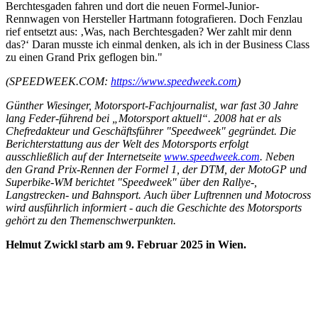
Berchtesgaden fahren und dort die neuen Formel-Junior-
Rennwagen von Hersteller Hartmann fotografieren. Doch Fenzlau
rief entsetzt aus: ‚Was, nach Berchtesgaden? Wer zahlt mir denn
das?‘ Daran musste ich einmal denken, als ich in der Business Class
zu einen Grand Prix geflogen bin."
(SPEEDWEEK.COM:
https://www.speedweek.com
)
Günther Wiesinger, Motorsport-Fachjournalist, war fast 30 Jahre
lang Feder-führend bei „Motorsport aktuell“. 2008 hat er als
Chefredakteur und Geschäftsführer "Speedweek" gegründet. Die
Berichterstattung aus der Welt des Motorsports erfolgt
ausschließlich auf der Internetseite
www.speedweek.com
. Neben
den Grand Prix-Rennen der Formel 1, der DTM, der MotoGP und
Superbike-WM berichtet "Speedweek" über den Rallye-,
Langstrecken- und Bahnsport. Auch über Luftrennen und Motocross
wird ausführlich informiert - auch die Geschichte des Motorsports
gehört zu den Themenschwerpunkten.
Helmut Zwickl starb am 9. Februar 2025 in Wien.