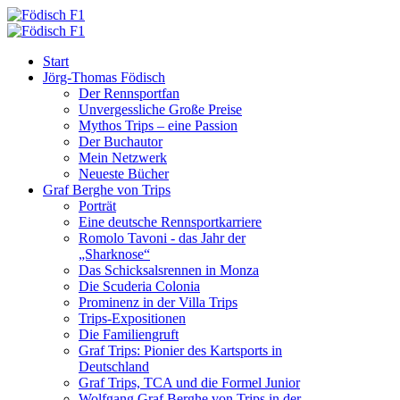
Start
Jörg-Thomas Födisch
Der Rennsportfan
Unvergessliche Große Preise
Mythos Trips – eine Passion
Der Buchautor
Mein Netzwerk
Neueste Bücher
Graf Berghe von Trips
Porträt
Eine deutsche Rennsportkarriere
Romolo Tavoni - das Jahr der
„Sharknose“
Das Schicksalsrennen in Monza
Die Scuderia Colonia
Prominenz in der Villa Trips
Trips-Expositionen
Die Familiengruft
Graf Trips: Pionier des Kartsports in
Deutschland
Graf Trips, TCA und die Formel Junior
Wolfgang Graf Berghe von Trips in der