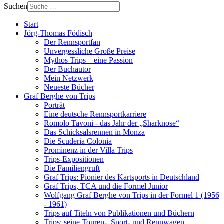
Suchen
Start
Jörg-Thomas Födisch
Der Rennsportfan
Unvergessliche Große Preise
Mythos Trips – eine Passion
Der Buchautor
Mein Netzwerk
Neueste Bücher
Graf Berghe von Trips
Porträt
Eine deutsche Rennsportkarriere
Romolo Tavoni - das Jahr der „Sharknose“
Das Schicksalsrennen in Monza
Die Scuderia Colonia
Prominenz in der Villa Trips
Trips-Expositionen
Die Familiengruft
Graf Trips: Pionier des Kartsports in Deutschland
Graf Trips, TCA und die Formel Junior
Wolfgang Graf Berghe von Trips in der Formel 1 (1956
- 1961)
Trips auf Titeln von Publikationen und Büchern
Trips: seine Touren-, Sport- und Rennwagen