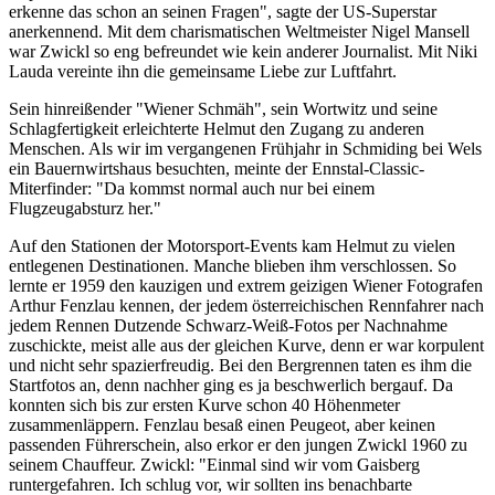
erkenne das schon an seinen Fragen", sagte der US-Superstar
anerkennend. Mit dem charismatischen Weltmeister Nigel Mansell
war Zwickl so eng befreundet wie kein anderer Journalist. Mit Niki
Lauda vereinte ihn die gemeinsame Liebe zur Luftfahrt.
Sein hinreißender "Wiener Schmäh", sein Wortwitz und seine
Schlagfertigkeit erleichterte Helmut den Zugang zu anderen
Menschen. Als wir im vergangenen Frühjahr in Schmiding bei Wels
ein Bauernwirtshaus besuchten, meinte der Ennstal-Classic-
Miterfinder: "Da kommst normal auch nur bei einem
Flugzeugabsturz her."
Auf den Stationen der Motorsport-Events kam Helmut zu vielen
entlegenen Destinationen. Manche blieben ihm verschlossen. So
lernte er 1959 den kauzigen und extrem geizigen Wiener Fotografen
Arthur Fenzlau kennen, der jedem österreichischen Rennfahrer nach
jedem Rennen Dutzende Schwarz-Weiß-Fotos per Nachnahme
zuschickte, meist alle aus der gleichen Kurve, denn er war korpulent
und nicht sehr spazierfreudig. Bei den Bergrennen taten es ihm die
Startfotos an, denn nachher ging es ja beschwerlich bergauf. Da
konnten sich bis zur ersten Kurve schon 40 Höhenmeter
zusammenläppern. Fenzlau besaß einen Peugeot, aber keinen
passenden Führerschein, also erkor er den jungen Zwickl 1960 zu
seinem Chauffeur. Zwickl: "Einmal sind wir vom Gaisberg
runtergefahren. Ich schlug vor, wir sollten ins benachbarte