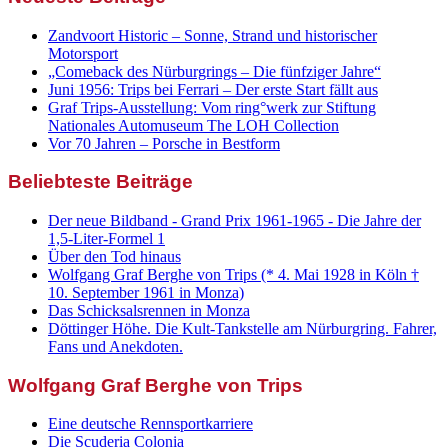
Zandvoort Historic – Sonne, Strand und historischer
Motorsport
„Comeback des Nürburgrings – Die fünfziger Jahre“
Juni 1956: Trips bei Ferrari – Der erste Start fällt aus
Graf Trips-Ausstellung: Vom ring°werk zur Stiftung
Nationales Automuseum The LOH Collection
Vor 70 Jahren – Porsche in Bestform
Beliebteste Beiträge
Der neue Bildband - Grand Prix 1961-1965 - Die Jahre der
1,5-Liter-Formel 1
Über den Tod hinaus
Wolfgang Graf Berghe von Trips (* 4. Mai 1928 in Köln †
10. September 1961 in Monza)
Das Schicksalsrennen in Monza
Döttinger Höhe. Die Kult-Tankstelle am Nürburgring. Fahrer,
Fans und Anekdoten.
Wolfgang Graf Berghe von Trips
Eine deutsche Rennsportkarriere
Die Scuderia Colonia