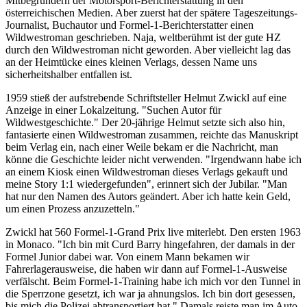
Mitbegründern der Motorsport-Berichterstattung in den
österreichischen Medien. Aber zuerst hat der spätere Tageszeitungs-
Journalist, Buchautor und Formel-1-Berichterstatter einen
Wildwestroman geschrieben. Naja, weltberühmt ist der gute HZ
durch den Wildwestroman nicht geworden. Aber vielleicht lag das
an der Heimtücke eines kleinen Verlags, dessen Name uns
sicherheitshalber entfallen ist.
1959 stieß der aufstrebende Schriftsteller Helmut Zwickl auf eine
Anzeige in einer Lokalzeitung. "Suchen Autor für
Wildwestgeschichte." Der 20-jährige Helmut setzte sich also hin,
fantasierte einen Wildwestroman zusammen, reichte das Manuskript
beim Verlag ein, nach einer Weile bekam er die Nachricht, man
könne die Geschichte leider nicht verwenden. "Irgendwann habe ich
an einem Kiosk einen Wildwestroman dieses Verlags gekauft und
meine Story 1:1 wiedergefunden", erinnert sich der Jubilar. "Man
hat nur den Namen des Autors geändert. Aber ich hatte kein Geld,
um einen Prozess anzuzetteln."
Zwickl hat 560 Formel-1-Grand Prix live miterlebt. Den ersten 1963
in Monaco. "Ich bin mit Curd Barry hingefahren, der damals in der
Formel Junior dabei war. Von einem Mann bekamen wir
Fahrerlagerausweise, die haben wir dann auf Formel-1-Ausweise
verfälscht. Beim Formel-1-Training habe ich mich vor den Tunnel in
die Sperrzone gesetzt, ich war ja ahnungslos. Ich bin dort gesessen,
bis mich die Polizei abtransportiert hat." Damals reiste man im Auto