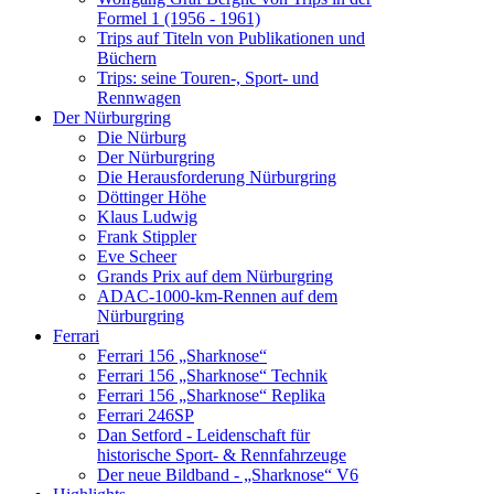
Formel 1 (1956 - 1961)
Trips auf Titeln von Publikationen und
Büchern
Trips: seine Touren-, Sport- und
Rennwagen
Der Nürburgring
Die Nürburg
Der Nürburgring
Die Herausforderung Nürburgring
Döttinger Höhe
Klaus Ludwig
Frank Stippler
Eve Scheer
Grands Prix auf dem Nürburgring
ADAC-1000-km-Rennen auf dem
Nürburgring
Ferrari
Ferrari 156 „Sharknose“
Ferrari 156 „Sharknose“ Technik
Ferrari 156 „Sharknose“ Replika
Ferrari 246SP
Dan Setford - Leidenschaft für
historische Sport- & Rennfahrzeuge
Der neue Bildband - „Sharknose“ V6