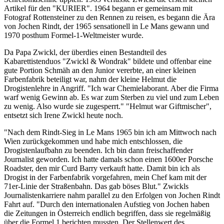
Artikel für den "KURIER". 1964 begann er gemeinsam mit
Fotograf Rottensteiner zu den Rennen zu reisen, es begann die Ära
von Jochen Rindt, der 1965 sensationell in Le Mans gewann und
1970 posthum Formel-1-Weltmeister wurde.
Da Papa Zwickl, der überdies einen Bestandteil des
Kabarettistenduos "Zwickl & Wondrak" bildete und offenbar eine
gute Portion Schmäh an den Junior vererbte, an einer kleinen
Farbenfabrik beteiligt war, nahm der kleine Helmut die
Drogistenlehre in Angriff. "Ich war Chemielaborant. Aber die Firma
warf wenig Gewinn ab. Es war zum Sterben zu viel und zum Leben
zu wenig. Also wurde sie zugesperrt." "Helmut war Giftmischer",
entsetzt sich Irene Zwickl heute noch.
"Nach dem Rindt-Sieg in Le Mans 1965 bin ich am Mittwoch nach
Wien zurückgekommen und habe mich entschlossen, die
Drogistenlaufbahn zu beenden. Ich bin dann freischaffender
Journalist geworden. Ich hatte damals schon einen 1600er Porsche
Roadster, den mir Curd Barry verkauft hatte. Damit bin ich als
Drogist in der Farbenfabrik vorgefahren, mein Chef kam mit der
71er-Linie der Straßenbahn. Das gab böses Blut." Zwickls
Journalistenkarriere nahm parallel zu den Erfolgen von Jochen Rindt
Fahrt auf. "Durch den internationalen Aufstieg von Jochen haben
die Zeitungen in Österreich endlich begriffen, dass sie regelmäßig
über die Formel 1 berichten mussten. Der Stellenwert des