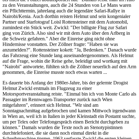
zu den Veranstaltungen, auch die 24 Stunden von Le Mans waren
ein Pflichttermin, jahrelang auch die legendäre Safari-Rallye in
Nairobi/Kenia. Auch dorthin reisten Helmut und sein kongenialer
Partner und Starfotograf Loisl Rottensteiner mit dem Automobil,
zumindest ein Stück weit. Zwickl: "Der billigste Flug zur Safari
ging von Zürich. Also sind wir mit dem Auto über den Arlberg in
die Schweiz gefahren." Aber die Einreise ging nicht ohne
Hindernisse vonstatten. Der Zöllner fragte: "Haben sie was
anzumelden?". Rottensteiner kokett: "Ja, Bedenken." Danach wurde
das Fahrzeug eine Stunde lang auseinandergenommen. Als Helmut
auf die Frage, wohin die Reise gehe, beleidigt und wortkarg mit
"Nairobi" antwortete, fühlten sich die Zöllner neuerlich auf den Arm
genommen, die Einreise musste noch etwas warten ...
Es dauerte bis Anfang der 1980er-Jahre, bis der gelernte Drogist
Helmut Zwickl erstmals im Flugzeug zu einer
Motorsportveranstaltung reiste. "Einmal bin ich von Monte Carlo als
Passagier im Rennwagen-Transporter zurück nach Wien
mitgefahren", erinnert sich Helmut. "Wir sind am
Sonntagnachmittag aufgebrochen und kamen Mittwoch irgendwann
in Wien an, weil ich in Italien in jeder Kleinstadt ein Postamt suchte,
um per Telex oder Telefongespräch einen Bericht durchgeben zu
können." Damals wurden die Texte noch an Stenotypistinnen
durchtelefoniert, die sie dann noch einmal direkt in die
Schreibmaschine tippten. 1963 verfasste Zwickl die ersten kleinen