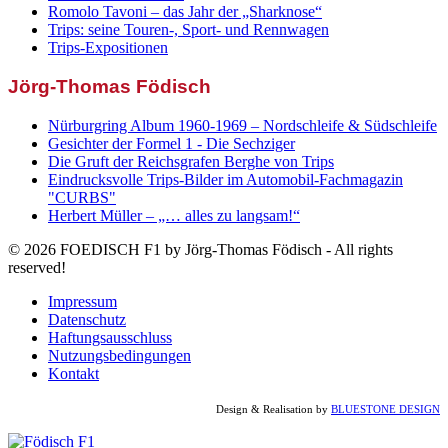
Romolo Tavoni – das Jahr der „Sharknose“
Trips: seine Touren-, Sport- und Rennwagen
Trips-Expositionen
Jörg-Thomas Födisch
Nürburgring Album 1960-1969 – Nordschleife & Südschleife
Gesichter der Formel 1 - Die Sechziger
Die Gruft der Reichsgrafen Berghe von Trips
Eindrucksvolle Trips-Bilder im Automobil-Fachmagazin
"CURBS"
Herbert Müller – „… alles zu langsam!“
© 2026 FOEDISCH F1 by Jörg-Thomas Födisch - All rights
reserved!
Impressum
Datenschutz
Haftungsausschluss
Nutzungsbedingungen
Kontakt
Design & Realisation by
BLUESTONE DESIGN