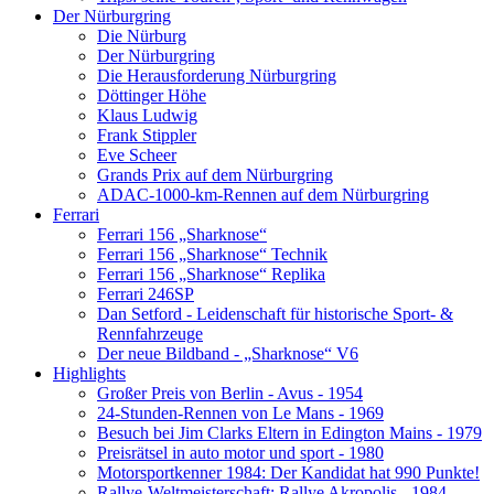
Der Nürburgring
Die Nürburg
Der Nürburgring
Die Herausforderung Nürburgring
Döttinger Höhe
Klaus Ludwig
Frank Stippler
Eve Scheer
Grands Prix auf dem Nürburgring
ADAC-1000-km-Rennen auf dem Nürburgring
Ferrari
Ferrari 156 „Sharknose“
Ferrari 156 „Sharknose“ Technik
Ferrari 156 „Sharknose“ Replika
Ferrari 246SP
Dan Setford - Leidenschaft für historische Sport- &
Rennfahrzeuge
Der neue Bildband - „Sharknose“ V6
Highlights
Großer Preis von Berlin - Avus - 1954
24-Stunden-Rennen von Le Mans - 1969
Besuch bei Jim Clarks Eltern in Edington Mains - 1979
Preisrätsel in auto motor und sport - 1980
Motorsportkenner 1984: Der Kandidat hat 990 Punkte!
Rallye-Weltmeisterschaft: Rallye Akropolis - 1984