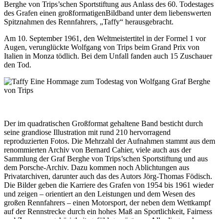
Berghe von
Trips’schen Sportstiftung aus Anlass des 60. Todestages
des Grafen einen großformatigen
Bildband unter dem liebenswerten
Spitznahmen des Rennfahrers, „Taffy“ herausgebracht.
Am 10. September 1961, den Weltmeistertitel in der Formel 1 vor
Augen, verunglückte
Wolfgang von Trips beim Grand Prix von
Italien in Monza tödlich. Bei dem Unfall fanden
auch 15 Zuschauer
den Tod.
Der im quadratischen Großformat gehaltene Band besticht durch
seine grandiose
Illustration mit rund 210 hervorragend
reproduzierten Fotos. Die Mehrzahl der Aufnahmen
stammt aus dem
renommierten Archiv von Bernard Cahier, viele auch aus der
Sammlung
der Graf Berghe von Trips’schen Sportstiftung und aus
dem Porsche-Archiv. Dazu
kommen noch Ablichtungen aus
Privatarchiven, darunter auch das des Autors Jörg-
Thomas Födisch.
Die Bilder geben die Karriere des Grafen von 1954 bis 1961 wieder
und
zeigen – orientiert an den Leistungen und dem Wesen des
großen Rennfahrers – einen
Motorsport, der neben dem Wettkampf
auf der Rennstrecke durch ein hohes Maß an
Sportlichkeit, Fairness