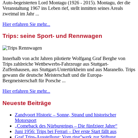
Auto-begeisterten Lord Montagu (1926 - 2015). Montagu, der die
Veranstaltung 1967 ins Leben rief, stellt inmitten seines Areals
zweimal im Jahr ...
Hier erfahren Sie mehr...
Trips: seine Sport- und Rennwagen
Innerhalb von acht Jahren pilotierte Wolfgang Graf Berghe von
Trips zahlreiche Wettbewerbs-Fahrzeuge aus Stuttgart-
Zuffenhausen, aus Stuttgart-Untertürkheim und aus Maranello. Trips
gewann die deutsche Meisterschaft und die Europa-
Bergmeisterschaft für Porsche ...
Hier erfahren Sie mehr...
Neueste Beiträge
Zandvoort Historic – Sonne, Strand und historischer
Motorsport
„Comeback des Nürburgrings – Die fünfziger Jahre“
Juni 1956: Trips bei Ferrari – Der erste Start fällt aus
Graf Trips-Ausstellung: Vom ring°werk zur Stiftung