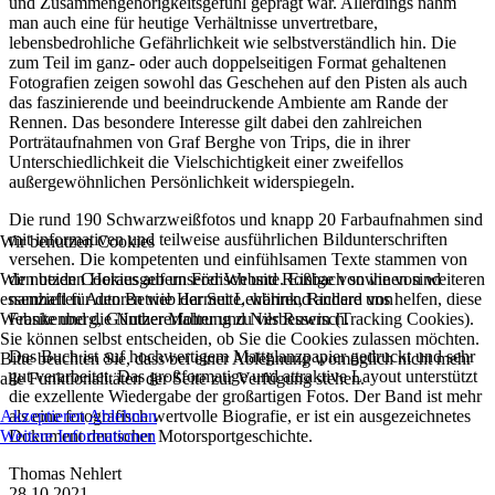
und Zusammengehörigkeitsgefühl geprägt war. Allerdings nahm
man auch eine für heutige Verhältnisse unvertretbare,
lebensbedrohliche Gefährlichkeit
wie selbstverständlich hin. Die
zum Teil im ganz- oder auch doppelseitigen Format
gehaltenen
Fotografien zeigen sowohl das Geschehen auf den Pisten als auch
das
faszinierende und beeindruckende Ambiente am Rande der
Rennen. Das besondere
Interesse gilt dabei den zahlreichen
Porträtaufnahmen von Graf Berghe von Trips, die in
ihrer
Unterschiedlichkeit die Vielschichtigkeit einer zweifellos
außergewöhnlichen
Persönlichkeit widerspiegeln.
Die rund 190 Schwarzweißfotos und knapp 20 Farbaufnahmen sind
mit informativen und
teilweise ausführlichen Bildunterschriften
Wir benutzen Cookies
versehen. Die kompetenten und einfühlsamen
Texte stammen von
den beiden Herausgebern Födisch und Roßbach sowie von weiteren
Wir nutzen Cookies auf unserer Website. Einige von ihnen sind
namhaften Autoren wie Harmut Lehbrink, Richard von
essenziell für den Betrieb der Seite, während andere uns helfen, diese
Frankenberg, Günther Molter und
Nils Ruwisch.
Website und die Nutzererfahrung zu verbessern (Tracking Cookies).
Sie können selbst entscheiden, ob Sie die Cookies zulassen möchten.
Das Buch ist auf hochwertigem Mattglanzpapier gedruckt und sehr
Bitte beachten Sie, dass bei einer Ablehnung womöglich nicht mehr
gut verarbeitet. Das
großformatige und attraktive Layout unterstützt
alle Funktionalitäten der Seite zur Verfügung stehen.
die exzellente Wiedergabe der großartigen
Fotos. Der Band ist mehr
als eine fotografisch wertvolle Biografie, er ist ein
ausgezeichnetes
Akzeptieren
Ablehnen
Dokument deutscher Motorsportgeschichte.
Weitere Informationen
Thomas Nehlert
28.10.2021