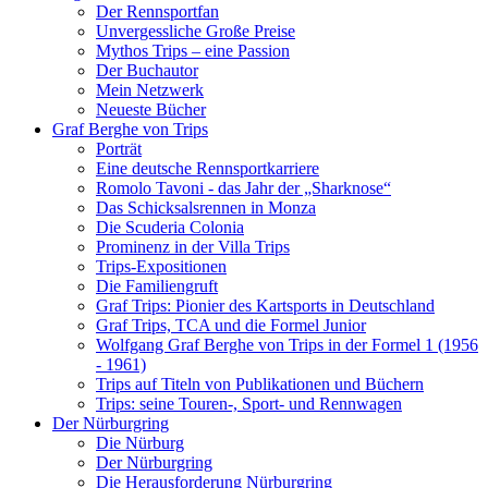
Der Rennsportfan
Unvergessliche Große Preise
Mythos Trips – eine Passion
Der Buchautor
Mein Netzwerk
Neueste Bücher
Graf Berghe von Trips
Porträt
Eine deutsche Rennsportkarriere
Romolo Tavoni - das Jahr der „Sharknose“
Das Schicksalsrennen in Monza
Die Scuderia Colonia
Prominenz in der Villa Trips
Trips-Expositionen
Die Familiengruft
Graf Trips: Pionier des Kartsports in Deutschland
Graf Trips, TCA und die Formel Junior
Wolfgang Graf Berghe von Trips in der Formel 1 (1956
- 1961)
Trips auf Titeln von Publikationen und Büchern
Trips: seine Touren-, Sport- und Rennwagen
Der Nürburgring
Die Nürburg
Der Nürburgring
Die Herausforderung Nürburgring