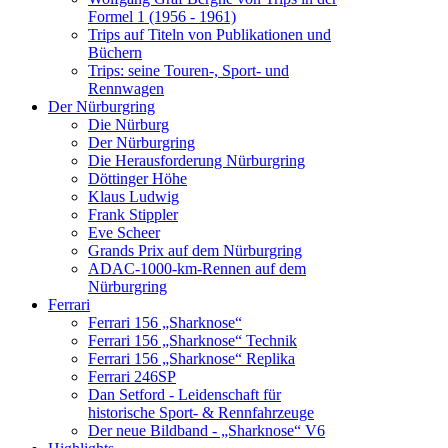
Formel 1 (1956 - 1961)
Trips auf Titeln von Publikationen und
Büchern
Trips: seine Touren-, Sport- und
Rennwagen
Der Nürburgring
Die Nürburg
Der Nürburgring
Die Herausforderung Nürburgring
Döttinger Höhe
Klaus Ludwig
Frank Stippler
Eve Scheer
Grands Prix auf dem Nürburgring
ADAC-1000-km-Rennen auf dem
Nürburgring
Ferrari
Ferrari 156 „Sharknose“
Ferrari 156 „Sharknose“ Technik
Ferrari 156 „Sharknose“ Replika
Ferrari 246SP
Dan Setford - Leidenschaft für
historische Sport- & Rennfahrzeuge
Der neue Bildband - „Sharknose“ V6