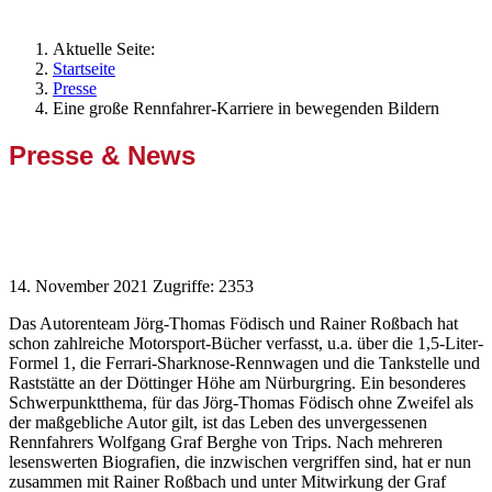
Aktuelle Seite:
Startseite
Presse
Eine große Rennfahrer-Karriere in bewegenden Bildern
Presse & News
Eine große Rennfahrer-Karriere in
bewegenden Bildern
14. November 2021
Zugriffe: 2353
Das Autorenteam Jörg-Thomas Födisch und Rainer Roßbach hat
schon zahlreiche
Motorsport-Bücher verfasst, u.a. über die 1,5-Liter-
Formel 1, die Ferrari-Sharknose-
Rennwagen und die Tankstelle und
Raststätte an der Döttinger Höhe am Nürburgring. Ein
besonderes
Schwerpunktthema, für das Jörg-Thomas Födisch ohne Zweifel als
der
maßgebliche Autor gilt, ist das Leben des unvergessenen
Rennfahrers Wolfgang Graf
Berghe von Trips. Nach mehreren
lesenswerten Biografien, die inzwischen vergriffen sind,
hat er nun
zusammen mit Rainer Roßbach und unter Mitwirkung der Graf