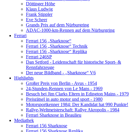
Döttinger Höhe
Klaus Ludwig
Frank Stippler
Eve Scheer
Grands Prix auf dem Nürburgring
ADAC-1000-km-Rennen auf dem Nürburgring
Ferrari
Ferrari 156 „Sharknose“
Ferrari 156 „Sharknose“ Technik
Ferrari 156 „Sharknose“ Replika
Ferrari 246SP
Dan Setford - Leidenschaft für historische Sport- &
Rennfahrzeuge
Der neue Bildband - „Sharknose“ V6
Highlights
Großer Preis von Berlin - Avus - 1954
24-Stunden-Rennen von Le Mans - 1969
Besuch bei Jim Clarks Eltern in Edington Mains - 1979
Preisrätsel in auto motor und sport - 1980
Motorsportkenner 1984: Der Kandidat hat 990 Punkte!
Rallye-Weltmeisterschaft: Rallye Akropolis - 1984
Ferrari Sharknose in Beaulieu
Mediathek
Ferrari 156 Sharknose
Ferrari 156 Sharknose Replika