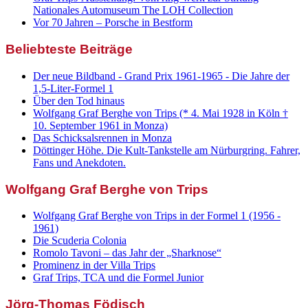
Nationales Automuseum The LOH Collection
Vor 70 Jahren – Porsche in Bestform
Beliebteste Beiträge
Der neue Bildband - Grand Prix 1961-1965 - Die Jahre der
1,5-Liter-Formel 1
Über den Tod hinaus
Wolfgang Graf Berghe von Trips (* 4. Mai 1928 in Köln †
10. September 1961 in Monza)
Das Schicksalsrennen in Monza
Döttinger Höhe. Die Kult-Tankstelle am Nürburgring. Fahrer,
Fans und Anekdoten.
Wolfgang Graf Berghe von Trips
Wolfgang Graf Berghe von Trips in der Formel 1 (1956 -
1961)
Die Scuderia Colonia
Romolo Tavoni – das Jahr der „Sharknose“
Prominenz in der Villa Trips
Graf Trips, TCA und die Formel Junior
Jörg-Thomas Födisch