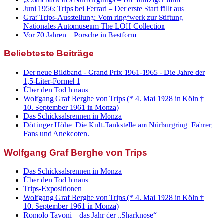
Juni 1956: Trips bei Ferrari – Der erste Start fällt aus
Graf Trips-Ausstellung: Vom ring°werk zur Stiftung
Nationales Automuseum The LOH Collection
Vor 70 Jahren – Porsche in Bestform
Beliebteste Beiträge
Der neue Bildband - Grand Prix 1961-1965 - Die Jahre der
1,5-Liter-Formel 1
Über den Tod hinaus
Wolfgang Graf Berghe von Trips (* 4. Mai 1928 in Köln †
10. September 1961 in Monza)
Das Schicksalsrennen in Monza
Döttinger Höhe. Die Kult-Tankstelle am Nürburgring. Fahrer,
Fans und Anekdoten.
Wolfgang Graf Berghe von Trips
Das Schicksalsrennen in Monza
Über den Tod hinaus
Trips-Expositionen
Wolfgang Graf Berghe von Trips (* 4. Mai 1928 in Köln †
10. September 1961 in Monza)
Romolo Tavoni – das Jahr der „Sharknose“