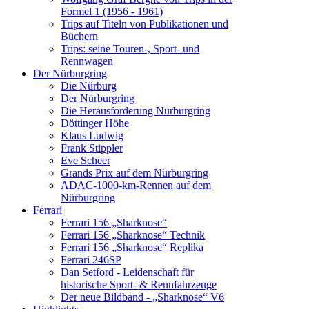
Formel 1 (1956 - 1961)
Trips auf Titeln von Publikationen und
Büchern
Trips: seine Touren-, Sport- und
Rennwagen
Der Nürburgring
Die Nürburg
Der Nürburgring
Die Herausforderung Nürburgring
Döttinger Höhe
Klaus Ludwig
Frank Stippler
Eve Scheer
Grands Prix auf dem Nürburgring
ADAC-1000-km-Rennen auf dem
Nürburgring
Ferrari
Ferrari 156 „Sharknose“
Ferrari 156 „Sharknose“ Technik
Ferrari 156 „Sharknose“ Replika
Ferrari 246SP
Dan Setford - Leidenschaft für
historische Sport- & Rennfahrzeuge
Der neue Bildband - „Sharknose“ V6