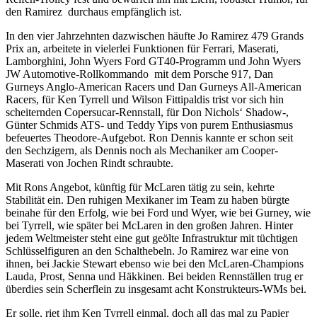
den Ramirez
durchaus empfänglich ist.
In den vier Jahrzehnten dazwischen häufte Jo Ramirez 479 Grands
Prix an, arbeitete in vielerlei Funktionen für Ferrari, Maserati,
Lamborghini, John Wyers Ford GT40-Programm und John Wyers
JW Automotive-Rollkommando
mit dem Porsche 917, Dan
Gurneys Anglo-American Racers und Dan Gurneys All-American
Racers, für Ken Tyrrell und Wilson Fittipaldis trist vor sich hin
scheiternden Copersucar-Rennstall, für Don Nichols‘ Shadow-,
Günter Schmids ATS- und Teddy Yips von purem Enthusiasmus
befeuertes Theodore-Aufgebot. Ron Dennis kannte er schon seit
den Sechzigern, als Dennis noch als Mechaniker am Cooper-
Maserati von Jochen Rindt schraubte.
Mit Rons Angebot, künftig für McLaren tätig zu sein, kehrte
Stabilität ein. Den ruhigen Mexikaner im Team zu haben bürgte
beinahe für den Erfolg, wie bei Ford und Wyer, wie bei Gurney, wie
bei Tyrrell, wie später bei McLaren in den großen Jahren. Hinter
jedem Weltmeister steht eine gut geölte Infrastruktur mit tüchtigen
Schlüsselfiguren an den Schalthebeln. Jo Ramirez war eine von
ihnen, bei Jackie Stewart ebenso wie bei den McLaren-Champions
Lauda, Prost, Senna und Häkkinen. Bei beiden Rennställen trug er
überdies sein Scherflein zu insgesamt acht Konstrukteurs-WMs bei.
Er solle, riet ihm Ken Tyrrell einmal, doch all das mal zu Papier