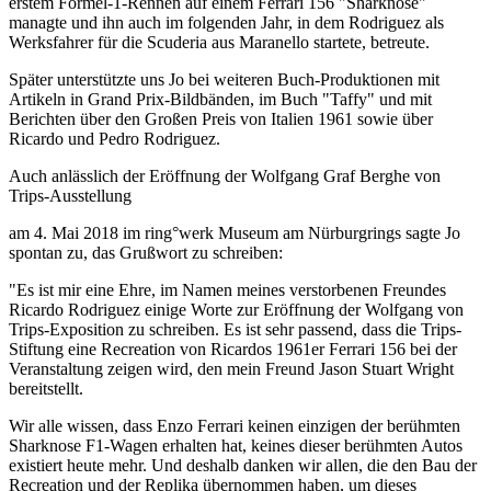
erstem Formel-1-Rennen auf einem Ferrari 156 "Sharknose"
managte und ihn auch im folgenden Jahr, in dem Rodriguez als
Werksfahrer für die Scuderia aus Maranello startete, betreute.
Später unterstützte uns Jo bei weiteren Buch-Produktionen mit
Artikeln in Grand Prix-Bildbänden, im Buch "Taffy" und mit
Berichten über den Großen Preis von Italien 1961 sowie über
Ricardo und Pedro Rodriguez.
Auch anlässlich der Eröffnung der Wolfgang Graf Berghe von
Trips-Ausstellung
am 4. Mai 2018 im ring°werk Museum am Nürburgrings sagte Jo
spontan zu, das Grußwort zu schreiben:
"Es ist mir eine Ehre, im Namen meines verstorbenen Freundes
Ricardo Rodriguez einige Worte zur Eröffnung der Wolfgang von
Trips-Exposition zu schreiben. Es ist sehr passend, dass die Trips-
Stiftung eine Recreation von Ricardos 1961er Ferrari 156 bei der
Veranstaltung zeigen wird, den mein Freund Jason Stuart Wright
bereitstellt.
Wir alle wissen, dass Enzo Ferrari keinen einzigen der berühmten
Sharknose F1-Wagen erhalten hat, keines dieser berühmten Autos
existiert heute mehr. Und deshalb danken wir allen, die den Bau der
Recreation und der Replika übernommen haben, um dieses