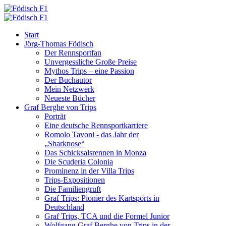
Start
Jörg-Thomas Födisch
Der Rennsportfan
Unvergessliche Große Preise
Mythos Trips – eine Passion
Der Buchautor
Mein Netzwerk
Neueste Bücher
Graf Berghe von Trips
Porträt
Eine deutsche Rennsportkarriere
Romolo Tavoni - das Jahr der
„Sharknose“
Das Schicksalsrennen in Monza
Die Scuderia Colonia
Prominenz in der Villa Trips
Trips-Expositionen
Die Familiengruft
Graf Trips: Pionier des Kartsports in
Deutschland
Graf Trips, TCA und die Formel Junior
Wolfgang Graf Berghe von Trips in der