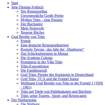
Start
Jörg-Thomas Födisch
Der Rennsportfan
Unvergessliche Große Preise
Mythos Trips – eine Passion
Der Buchautor
Mein Netzwerk
Neueste Bücher
Graf Berghe von Trips
Porträt
Eine deutsche Rennsportkarriere
Romolo Tavoni - das Jahr der „Sharknose“
Das Schicksalsrennen in Monza
Die Scuderia Colonia
Prominenz in der Villa Trips
Trips-Expositionen
Die Familiengruft
Graf Trips: Pionier des Kartsports in Deutschland
Graf Trips, TCA und die Formel Junior
Wolfgang Graf Berghe von Trips in der Formel 1 (1956
- 1961)
Trips auf Titeln von Publikationen und Büchern
Trips: seine Touren-, Sport- und Rennwagen
Der Nürburgring
Die Nürburg