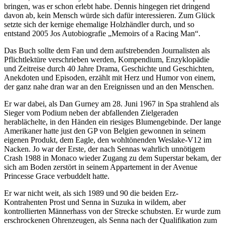
bringen, was er schon erlebt habe. Dennis hingegen riet dringend
davon ab, kein Mensch würde sich dafür interessieren. Zum Glück
setzte sich der kernige ehemalige Holzhändler durch, und so
entstand 2005 Jos Autobiografie „Memoirs of a Racing Man“.
Das Buch sollte dem Fan und dem aufstrebenden Journalisten als
Pflichtlektüre verschrieben werden, Kompendium, Enzyklopädie
und Zeitreise durch 40 Jahre Drama, Geschichte und Geschichten,
Anekdoten und Episoden, erzählt mit Herz und Humor von einem,
der ganz nahe dran war an den Ereignissen und an den Menschen.
Er war dabei, als Dan Gurney am 28. Juni 1967 in Spa strahlend als
Sieger vom Podium neben der abfallenden Zielgeraden
herablächelte, in den Händen ein riesiges Blumengebinde. Der lange
Amerikaner hatte just den GP von Belgien gewonnen in seinem
eigenen Produkt, dem Eagle, den wohltönenden Weslake-V12 im
Nacken. Jo war der Erste, der nach Sennas wahrlich unnötigem
Crash 1988 in Monaco wieder Zugang zu dem Superstar bekam, der
sich am Boden zerstört in seinem Appartement in der Avenue
Princesse Grace verbuddelt hatte.
Er war nicht weit, als sich 1989 und 90 die beiden Erz-
Kontrahenten Prost und Senna in Suzuka in wildem, aber
kontrollierten Männerhass von der Strecke schubsten. Er wurde zum
erschrockenen Ohrenzeugen, als Senna nach der Qualifikation zum