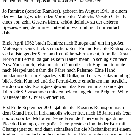
Fehlen mit einer imposanten Vokabel zu verschleiern.
Jo Ramirez (korrekt: Ramírez), geboren im August 1941 in einem
der weitläufig wuchernden Vororte des Molochs Mexiko City als
eines von zehn Geschwistern, gehört definitiv zu der ersteren
Spezies, einer, der immer mittendrin war und nicht nur einfach
dabei.
Ende April 1962 brach Ramirez nach Europa auf, um im großen
Motorsport sein Glück zu machen. Sein Freund Ricardo Rodriguez,
steil aufsteigender Stern am Rennfahrer-Firmament, fuhr die Targa
Florio für Ferrari, da gab es kein Halten mehr. Jo schlug sich nach
New York durch, reiste mit dem Dampfer nach England, trampte
nach Neapel und nahm die Fähre nach Palermo. Eine Hand
umklammerte sein Erspartes, 300 Dollar, und das, was davon übrig
blieb. Sein Kumpel und die Ferrari-Leute empfingen ihn herzlich,
ein Job winkte. Rodriguez gewann das Rennen im sharknosigen
Dino 246SP, zusammen mit den beiden ungleichen Belgiern Willy
Mairesse und Olivier Gendebien.
Erst Ende September 2001 gab ihn der Kosmos Rennsport nach
dem Grand Prix in Indianapolis wieder frei, nach 18 Jahren als
team
coordinator
bei McLaren. Seine Freunde Emerson Fittipaldi und
Placido Domingo, der große Tenor, prosteten ihm in der Box mit
Champagner zu, und dann schnallten ihn die Mechaniker auf einem
Reifen-Trolley fest und bewarfen ihn mit Eiern, robuster Humor, für