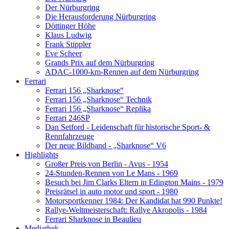
Der Nürburgring
Die Herausforderung Nürburgring
Döttinger Höhe
Klaus Ludwig
Frank Stippler
Eve Scheer
Grands Prix auf dem Nürburgring
ADAC-1000-km-Rennen auf dem Nürburgring
Ferrari
Ferrari 156 „Sharknose“
Ferrari 156 „Sharknose“ Technik
Ferrari 156 „Sharknose“ Replika
Ferrari 246SP
Dan Setford - Leidenschaft für historische Sport- &
Rennfahrzeuge
Der neue Bildband - „Sharknose“ V6
Highlights
Großer Preis von Berlin - Avus - 1954
24-Stunden-Rennen von Le Mans - 1969
Besuch bei Jim Clarks Eltern in Edington Mains - 1979
Preisrätsel in auto motor und sport - 1980
Motorsportkenner 1984: Der Kandidat hat 990 Punkte!
Rallye-Weltmeisterschaft: Rallye Akropolis - 1984
Ferrari Sharknose in Beaulieu
Mediathek