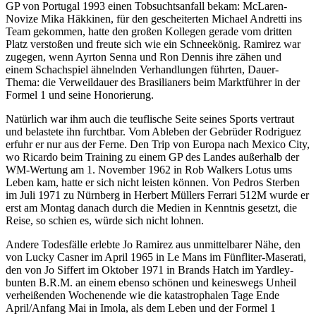
GP von Portugal 1993 einen Tobsuchtsanfall bekam: McLaren-
Novize Mika Häkkinen, für den gescheiterten Michael Andretti ins
Team gekommen, hatte den großen Kollegen gerade vom dritten
Platz verstoßen und freute sich wie ein Schneekönig. Ramirez war
zugegen, wenn Ayrton Senna und Ron Dennis ihre zähen und
einem Schachspiel ähnelnden Verhandlungen führten, Dauer-
Thema: die Verweildauer des Brasilianers beim Marktführer in der
Formel 1 und seine Honorierung.
Natürlich war ihm auch die teuflische Seite seines Sports vertraut
und belastete ihn furchtbar. Vom Ableben der Gebrüder Rodriguez
erfuhr er nur aus der Ferne. Den Trip von Europa nach Mexico City,
wo Ricardo beim Training zu einem GP des Landes außerhalb der
WM-Wertung am 1. November 1962 in Rob Walkers Lotus ums
Leben kam, hatte er sich nicht leisten können. Von Pedros Sterben
im Juli 1971 zu Nürnberg in Herbert Müllers Ferrari 512M wurde er
erst am Montag danach durch die Medien in Kenntnis gesetzt, die
Reise, so schien es, würde sich nicht lohnen.
Andere Todesfälle erlebte Jo Ramirez aus unmittelbarer Nähe, den
von Lucky Casner im April 1965 in Le Mans im Fünfliter-Maserati,
den von Jo Siffert im Oktober 1971 in Brands Hatch im Yardley-
bunten B.R.M. an einem ebenso schönen und keineswegs Unheil
verheißenden Wochenende wie die katastrophalen Tage Ende
April/Anfang Mai in Imola, als dem Leben und der Formel 1