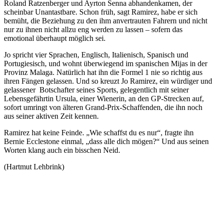
Roland Ratzenberger und Ayrton Senna abhandenkamen, der
scheinbar Unantastbare. Schon früh, sagt Ramirez, habe er sich
bemüht, die Beziehung zu den ihm anvertrauten Fahrern und nicht
nur zu ihnen nicht allzu eng werden zu lassen – sofern das
emotional überhaupt möglich sei.
Jo spricht vier Sprachen, Englisch, Italienisch, Spanisch und
Portugiesisch, und wohnt überwiegend im spanischen Mijas in der
Provinz Malaga. Natürlich hat ihn die Formel 1 nie so richtig aus
ihren Fängen gelassen. Und so kreuzt Jo Ramirez, ein würdiger und
gelassener
Botschafter seines Sports, gelegentlich mit seiner
Lebensgefährtin Ursula, einer Wienerin, an den GP-Strecken auf,
sofort umringt von älteren Grand-Prix-Schaffenden, die ihn noch
aus seiner aktiven Zeit kennen.
Ramirez hat keine Feinde. „Wie schaffst du es nur“, fragte ihn
Bernie Ecclestone einmal, „dass alle dich mögen?“ Und aus seinen
Worten klang auch ein bisschen Neid.
(Hartmut Lehbrink)