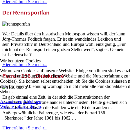
Hier erfahren Sie mehr...
Der Rennsportfan
Wer Details über den historischen Motorsport wissen will, der kann
Jörg-Thomas Födisch fragen. Er ist ein wandelndes Lexikon und
sein Privatarchiv in Deutschland und Europa wohl einzigartig. „Für
mich hat der Rennsport einen großen Stellenwert“, sagt er. Gemeint
ist Leidenschaft! …
Wir benutzen Cookies
Hier erfahren Sie mehr...
Wir nutzen Cookies auf unserer Website. Einige von ihnen sind essenzie
Ferrari 156 „Sharknose“
während andere uns helfen, diese Website und die Nutzererfahrung zu 
Cookies). Sie können selbst entscheiden, ob Sie die Cookies zulassen 
dass bei einer Ablehnung womöglich nicht mehr alle Funktionalitäten 
stehen.
Es gab einmal eine Zeit, in der sich die Konstruktionen der
Akzeptieren
Ablehnen
Rennställe gewaltig voneinander unterschieden. Heute gleichen sich
Weitere Informationen
in den Formel-Klassen die Boliden wie ein Ei dem anderen.
Außergewöhnliche Fahrzeuge, wie etwa der Ferrari 156
„Sharknose“ der Jahre 1961 bis 1962 …
Hier erfahren Sie mehr...