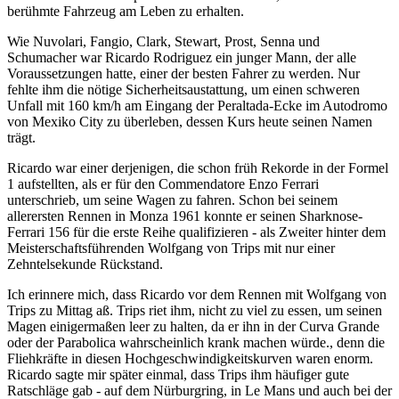
berühmte Fahrzeug am Leben zu erhalten.
Wie Nuvolari, Fangio, Clark, Stewart, Prost, Senna und
Schumacher war Ricardo Rodriguez ein junger Mann, der alle
Voraussetzungen hatte, einer der besten Fahrer zu werden. Nur
fehlte ihm die nötige Sicherheitsaustattung, um einen schweren
Unfall mit 160 km/h am Eingang der Peraltada-Ecke im Autodromo
von Mexiko City zu überleben, dessen Kurs heute seinen Namen
trägt.
Ricardo war einer derjenigen, die schon früh Rekorde in der Formel
1 aufstellten, als er für den Commendatore Enzo Ferrari
unterschrieb, um seine Wagen zu fahren. Schon bei seinem
allerersten Rennen in Monza 1961 konnte er seinen Sharknose-
Ferrari 156 für die erste Reihe qualifizieren - als Zweiter hinter dem
Meisterschaftsführenden Wolfgang von Trips mit nur einer
Zehntelsekunde Rückstand.
Ich erinnere mich, dass Ricardo vor dem Rennen mit Wolfgang von
Trips zu Mittag aß. Trips riet ihm, nicht zu viel zu essen, um seinen
Magen einigermaßen leer zu halten, da er ihn in der Curva Grande
oder der Parabolica wahrscheinlich krank machen würde., denn die
Fliehkräfte in diesen Hochgeschwindigkeitskurven waren enorm.
Ricardo sagte mir später einmal, dass Trips ihm häufiger gute
Ratschläge gab - auf dem Nürburgring, in Le Mans und auch bei der