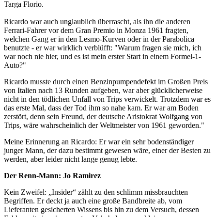
Targa Florio.
Ricardo war auch unglaublich überrascht, als ihn die anderen
Ferrari-Fahrer vor dem Gran Premio in Monza 1961 fragten,
welchen Gang er in den Lesmo-Kurven oder in der Parabolica
benutzte - er war wirklich verblüfft: "Warum fragen sie mich, ich
war noch nie hier, und es ist mein erster Start in einem Formel-1-
Auto?"
Ricardo musste durch einen Benzinpumpendefekt im Großen Preis
von Italien nach 13 Runden aufgeben, war aber glücklicherweise
nicht in den tödlichen Unfall von Trips verwickelt. Trotzdem war es
das erste Mal, dass der Tod ihm so nahe kam. Er war am Boden
zerstört, denn sein Freund, der deutsche Aristokrat Wolfgang von
Trips, wäre wahrscheinlich der Weltmeister von 1961 geworden."
Meine Erinnerung an Ricardo: Er war ein sehr bodenständiger
junger Mann, der dazu bestimmt gewesen wäre, einer der Besten zu
werden, aber leider nicht lange genug lebte.
Der Renn-Mann: Jo Ramirez
Kein Zweifel: „Insider“ zählt zu den schlimm missbrauchten
Begriffen. Er deckt ja auch eine große Bandbreite ab, vom
Lieferanten gesicherten Wissens bis hin zu dem Versuch, dessen