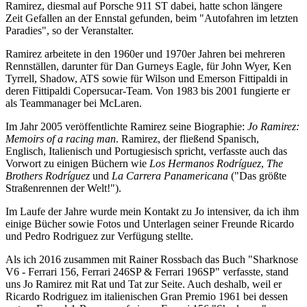
Ramirez, diesmal auf Porsche 911 ST dabei, hatte schon längere
Zeit Gefallen an der Ennstal gefunden, beim "Autofahren im letzten
Paradies", so der Veranstalter.
Ramirez arbeitete in den 1960er und 1970er Jahren bei mehreren
Rennställen, darunter für Dan Gurneys Eagle, für John Wyer, Ken
Tyrrell, Shadow, ATS sowie für Wilson und Emerson Fittipaldi in
deren Fittipaldi Copersucar-Team. Von 1983 bis 2001 fungierte er
als Teammanager bei McLaren.
Im Jahr 2005 veröffentlichte Ramirez seine Biographie:
Jo Ramirez:
Memoirs of a racing man
. Ramirez, der fließend Spanisch,
Englisch, Italienisch und Portugiesisch spricht, verfasste auch das
Vorwort zu einigen Büchern wie
Los Hermanos Rodríguez
,
The
Brothers Rodríguez
und
La Carrera Panamericana
("Das größte
Straßenrennen der Welt!").
Im Laufe der Jahre wurde mein Kontakt zu Jo intensiver, da ich ihm
einige Bücher sowie Fotos und Unterlagen seiner Freunde Ricardo
und Pedro Rodriguez zur Verfügung stellte.
Als ich 2016 zusammen mit Rainer Rossbach das Buch "Sharknose
V6 - Ferrari 156, Ferrari 246SP & Ferrari 196SP" verfasste, stand
uns Jo Ramirez mit Rat und Tat zur Seite. Auch deshalb, weil er
Ricardo Rodriguez im italienischen Gran Premio 1961 bei dessen