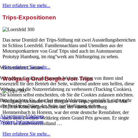
Hier erfahren Sie mehr...
Trips-Expositionen
Das neue Domizil der Trips-Stiftung mit zwei Ausstellungsbereichen
ist Schloss Loersfeld. Familiennachlass und Utensilien aus der
Motorsportkarriere von Graf Trips sind auch im Automuseum
Prototyp Hamburg, im ring°werk am Nürburgring zu sehen.
Hier erfahren Sie mehr...
Wir benutzen Cookies
Wir nutzen Cookies auf unserer Website. Einige von ihnen sind
Wolfgang Graf Berghe von Trips
essenziell für den Betrieb der Seite, während andere uns helfen, diese
Website und die Nutzererfahrung zu verbessern (Tracking Cookies).
Sie können selbst entscheiden, ob Sie die Cookies zulassen möchten.
Bitte beachten Sie, dass bei einer Ablehnung womöglich nicht mehr
Wolfgang Alexander Graf Berghe von Trips, geboren am 4. Mai
alle Funktionalitäten der Seite zur Verfügung stehen.
1928 in Köln, aufgewachsen auf der väterlichen Burg
Hemmersbach in Horrem, war der erste deutsche Rennfahrer, der
Akzeptieren
Ablehnen
nach dem Zweiten Weltkrieg einen Grand Prix gewann. Er siegte
Weitere Informationen
1961 in Zandvoort/Holland …
Hier erfahren Sie mehr...