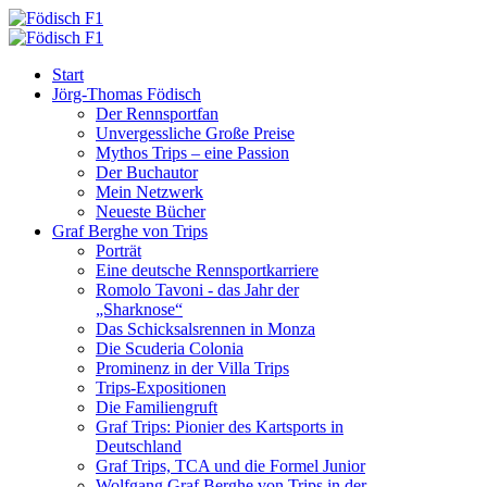
Start
Jörg-Thomas Födisch
Der Rennsportfan
Unvergessliche Große Preise
Mythos Trips – eine Passion
Der Buchautor
Mein Netzwerk
Neueste Bücher
Graf Berghe von Trips
Porträt
Eine deutsche Rennsportkarriere
Romolo Tavoni - das Jahr der
„Sharknose“
Das Schicksalsrennen in Monza
Die Scuderia Colonia
Prominenz in der Villa Trips
Trips-Expositionen
Die Familiengruft
Graf Trips: Pionier des Kartsports in
Deutschland
Graf Trips, TCA und die Formel Junior
Wolfgang Graf Berghe von Trips in der