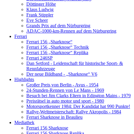
Döttinger Höhe
Klaus Ludwig
Frank Stippler
Eve Scheer
Grands Prix auf dem Nürburgring
ADAC-1000-km-Rennen auf dem Nürburgring
Ferrari
Ferrari 156 „Sharknose“
Ferrari 156 „Sharknose“ Technik
Ferrari 156 „Sharknose“ Replika
Ferrari 246SP
Dan Setford - Leidenschaft für historische Sport- &
Rennfahrzeuge
Der neue Bildband - „Sharknose“ V6
Highlights
Großer Preis von Berlin - Avus - 1954
24-Stunden-Rennen von Le Mans - 1969
Besuch bei Jim Clarks Eltern in Edington Mains - 1979
Preisrätsel in auto motor und sport - 1980
Motorsportkenner 1984: Der Kandidat hat 990 Punkte!
Rallye-Weltmeisterschaft: Rallye Akropolis - 1984
Ferrari Sharknose in Beaulieu
Mediathek
Ferrari 156 Sharknose
Ferrari 156 Sharknose Replika