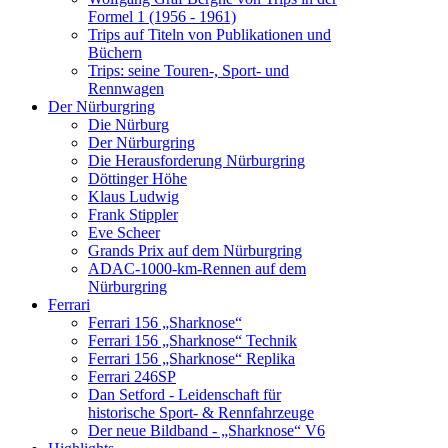
Formel 1 (1956 - 1961)
Trips auf Titeln von Publikationen und
Büchern
Trips: seine Touren-, Sport- und
Rennwagen
Der Nürburgring
Die Nürburg
Der Nürburgring
Die Herausforderung Nürburgring
Döttinger Höhe
Klaus Ludwig
Frank Stippler
Eve Scheer
Grands Prix auf dem Nürburgring
ADAC-1000-km-Rennen auf dem
Nürburgring
Ferrari
Ferrari 156 „Sharknose“
Ferrari 156 „Sharknose“ Technik
Ferrari 156 „Sharknose“ Replika
Ferrari 246SP
Dan Setford - Leidenschaft für
historische Sport- & Rennfahrzeuge
Der neue Bildband - „Sharknose“ V6