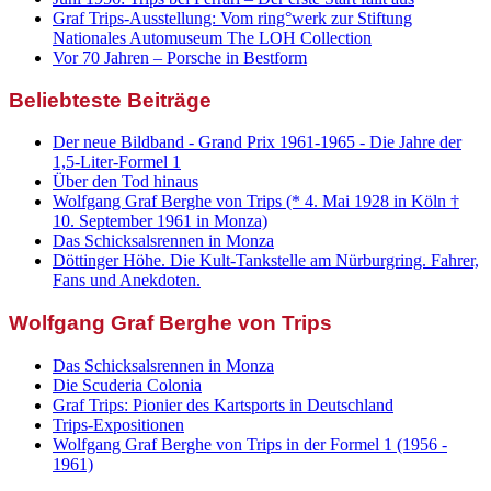
Graf Trips-Ausstellung: Vom ring°werk zur Stiftung
Nationales Automuseum The LOH Collection
Vor 70 Jahren – Porsche in Bestform
Beliebteste Beiträge
Der neue Bildband - Grand Prix 1961-1965 - Die Jahre der
1,5-Liter-Formel 1
Über den Tod hinaus
Wolfgang Graf Berghe von Trips (* 4. Mai 1928 in Köln †
10. September 1961 in Monza)
Das Schicksalsrennen in Monza
Döttinger Höhe. Die Kult-Tankstelle am Nürburgring. Fahrer,
Fans und Anekdoten.
Wolfgang Graf Berghe von Trips
Das Schicksalsrennen in Monza
Die Scuderia Colonia
Graf Trips: Pionier des Kartsports in Deutschland
Trips-Expositionen
Wolfgang Graf Berghe von Trips in der Formel 1 (1956 -
1961)