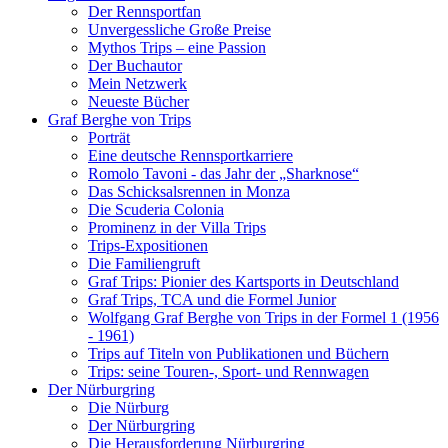
Der Rennsportfan
Unvergessliche Große Preise
Mythos Trips – eine Passion
Der Buchautor
Mein Netzwerk
Neueste Bücher
Graf Berghe von Trips
Porträt
Eine deutsche Rennsportkarriere
Romolo Tavoni - das Jahr der „Sharknose“
Das Schicksalsrennen in Monza
Die Scuderia Colonia
Prominenz in der Villa Trips
Trips-Expositionen
Die Familiengruft
Graf Trips: Pionier des Kartsports in Deutschland
Graf Trips, TCA und die Formel Junior
Wolfgang Graf Berghe von Trips in der Formel 1 (1956
- 1961)
Trips auf Titeln von Publikationen und Büchern
Trips: seine Touren-, Sport- und Rennwagen
Der Nürburgring
Die Nürburg
Der Nürburgring
Die Herausforderung Nürburgring