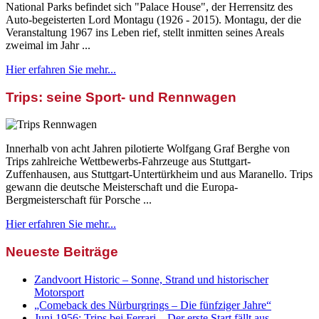
National Parks befindet sich "Palace House", der Herrensitz des
Auto-begeisterten Lord Montagu (1926 - 2015). Montagu, der die
Veranstaltung 1967 ins Leben rief, stellt inmitten seines Areals
zweimal im Jahr ...
Hier erfahren Sie mehr...
Trips: seine Sport- und Rennwagen
Innerhalb von acht Jahren pilotierte Wolfgang Graf Berghe von
Trips zahlreiche Wettbewerbs-Fahrzeuge aus Stuttgart-
Zuffenhausen, aus Stuttgart-Untertürkheim und aus Maranello. Trips
gewann die deutsche Meisterschaft und die Europa-
Bergmeisterschaft für Porsche ...
Hier erfahren Sie mehr...
Neueste Beiträge
Zandvoort Historic – Sonne, Strand und historischer
Motorsport
„Comeback des Nürburgrings – Die fünfziger Jahre“
Juni 1956: Trips bei Ferrari – Der erste Start fällt aus