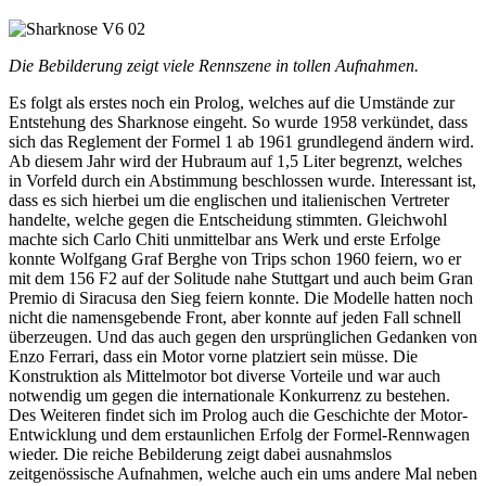
Die Bebilderung zeigt viele Rennszene in tollen Aufnahmen.
Es folgt als erstes noch ein Prolog, welches auf die Umstände zur
Entstehung des Sharknose eingeht. So wurde 1958 verkündet, dass
sich das Reglement der Formel 1 ab 1961 grundlegend ändern wird.
Ab diesem Jahr wird der Hubraum auf 1,5 Liter begrenzt, welches
in Vorfeld durch ein Abstimmung beschlossen wurde. Interessant ist,
dass es sich hierbei um die englischen und italienischen Vertreter
handelte, welche gegen die Entscheidung stimmten. Gleichwohl
machte sich Carlo Chiti unmittelbar ans Werk und erste Erfolge
konnte Wolfgang Graf Berghe von Trips schon 1960 feiern, wo er
mit dem 156 F2 auf der Solitude nahe Stuttgart und auch beim Gran
Premio di Siracusa den Sieg feiern konnte. Die Modelle hatten noch
nicht die namensgebende Front, aber konnte auf jeden Fall schnell
überzeugen. Und das auch gegen den ursprünglichen Gedanken von
Enzo Ferrari, dass ein Motor vorne platziert sein müsse. Die
Konstruktion als Mittelmotor bot diverse Vorteile und war auch
notwendig um gegen die internationale Konkurrenz zu bestehen.
Des Weiteren findet sich im Prolog auch die Geschichte der Motor-
Entwicklung und dem erstaunlichen Erfolg der Formel-Rennwagen
wieder. Die reiche Bebilderung zeigt dabei ausnahmslos
zeitgenössische Aufnahmen, welche auch ein ums andere Mal neben