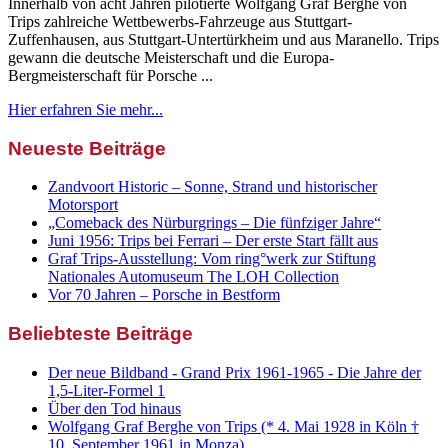
Innerhalb von acht Jahren pilotierte Wolfgang Graf Berghe von
Trips zahlreiche Wettbewerbs-Fahrzeuge aus Stuttgart-
Zuffenhausen, aus Stuttgart-Untertürkheim und aus Maranello. Trips
gewann die deutsche Meisterschaft und die Europa-
Bergmeisterschaft für Porsche ...
Hier erfahren Sie mehr...
Neueste Beiträge
Zandvoort Historic – Sonne, Strand und historischer
Motorsport
„Comeback des Nürburgrings – Die fünfziger Jahre“
Juni 1956: Trips bei Ferrari – Der erste Start fällt aus
Graf Trips-Ausstellung: Vom ring°werk zur Stiftung
Nationales Automuseum The LOH Collection
Vor 70 Jahren – Porsche in Bestform
Beliebteste Beiträge
Der neue Bildband - Grand Prix 1961-1965 - Die Jahre der
1,5-Liter-Formel 1
Über den Tod hinaus
Wolfgang Graf Berghe von Trips (* 4. Mai 1928 in Köln †
10. September 1961 in Monza)