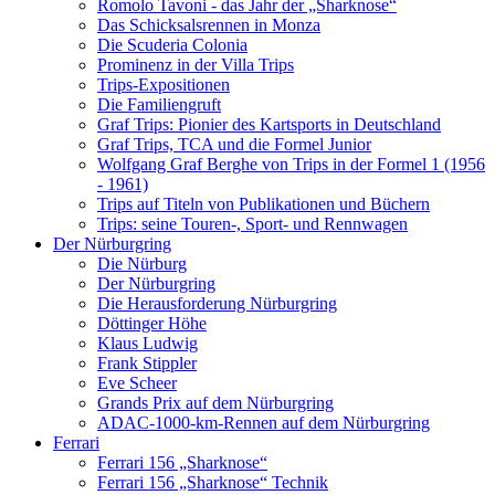
Romolo Tavoni - das Jahr der „Sharknose“
Das Schicksalsrennen in Monza
Die Scuderia Colonia
Prominenz in der Villa Trips
Trips-Expositionen
Die Familiengruft
Graf Trips: Pionier des Kartsports in Deutschland
Graf Trips, TCA und die Formel Junior
Wolfgang Graf Berghe von Trips in der Formel 1 (1956
- 1961)
Trips auf Titeln von Publikationen und Büchern
Trips: seine Touren-, Sport- und Rennwagen
Der Nürburgring
Die Nürburg
Der Nürburgring
Die Herausforderung Nürburgring
Döttinger Höhe
Klaus Ludwig
Frank Stippler
Eve Scheer
Grands Prix auf dem Nürburgring
ADAC-1000-km-Rennen auf dem Nürburgring
Ferrari
Ferrari 156 „Sharknose“
Ferrari 156 „Sharknose“ Technik