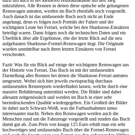
dazu um auch in der kleineren Hubraumklasse um den Sieg
mitzufahren. Alle Rennen in denen diese optische sehr gelungenen
Rennwagen antraten, werden im Buch ebenfalls noch vorgestellt.
Auch danach ist das umfassende Buch noch nicht an Ende
angelangt, denn es folgen noch Porträts der Fahrer und der
wichtigsten Leute bei Ferrari, welche bei den Sharknose-Einsätzen
beteiligt waren. Dann folgen noch die technischen Daten und ein
Überblick über alle Ergebnisse, ehe der letzte Blick auf die neu
aufgebauten Sharknose-Formel-Rennwagen liegt. Die Originale
wurden unmittelbar nach ihren letzten Einsätzen von Ferrari
verschrottet.
Fazit: Was für ein Blick auf einige der wichtigsten Rennwagen aus
der Historie von Ferrari. Das Buch ist mit der umfassenden
Darstellung aller Rennen bei denen die Sharknose-Ferrari antraten
umgesetzt. Wobei sich hier jeweils zweisprachig durchaus
umfassenden Rennreports wiederfinden lassen, welche durch eine
massive Bebilderung unterstützt werden. Die Bilder sind dabei
allesamt zeitgenössisch und werden im Buch in einer sehr
beeindruckenden Qualität wiedergegeben. Ein Großteil der Bilder
ist daher auch Schwarz-Weiß, was die Farbaufnahmen umso
interessanter macht. Neben den Rennwagen werden auch die
Menschen rund um die Fahrzeuge vorgestellt und runden das Buch
damit gut ab. Zum Preis von knapp 125 Euro erhält man ein sehr
hochwertiges und umfassendes Buch über die Formel-Rennwagen