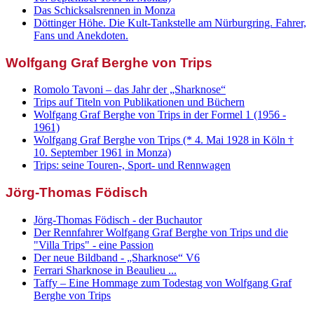
Das Schicksalsrennen in Monza
Döttinger Höhe. Die Kult-Tankstelle am Nürburgring. Fahrer,
Fans und Anekdoten.
Wolfgang Graf Berghe von Trips
Romolo Tavoni – das Jahr der „Sharknose“
Trips auf Titeln von Publikationen und Büchern
Wolfgang Graf Berghe von Trips in der Formel 1 (1956 -
1961)
Wolfgang Graf Berghe von Trips (* 4. Mai 1928 in Köln †
10. September 1961 in Monza)
Trips: seine Touren-, Sport- und Rennwagen
Jörg-Thomas Födisch
Jörg-Thomas Födisch - der Buchautor
Der Rennfahrer Wolfgang Graf Berghe von Trips und die
"Villa Trips" - eine Passion
Der neue Bildband - „Sharknose“ V6
Ferrari Sharknose in Beaulieu ...
Taffy – Eine Hommage zum Todestag von Wolfgang Graf
Berghe von Trips