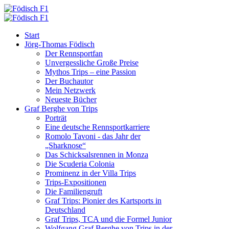
Start
Jörg-Thomas Födisch
Der Rennsportfan
Unvergessliche Große Preise
Mythos Trips – eine Passion
Der Buchautor
Mein Netzwerk
Neueste Bücher
Graf Berghe von Trips
Porträt
Eine deutsche Rennsportkarriere
Romolo Tavoni - das Jahr der
„Sharknose“
Das Schicksalsrennen in Monza
Die Scuderia Colonia
Prominenz in der Villa Trips
Trips-Expositionen
Die Familiengruft
Graf Trips: Pionier des Kartsports in
Deutschland
Graf Trips, TCA und die Formel Junior
Wolfgang Graf Berghe von Trips in der