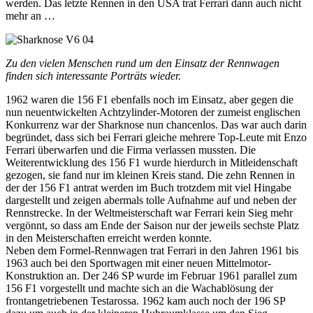
werden. Das letzte Rennen in den USA trat Ferrari dann auch nicht
mehr an …
Zu den vielen Menschen rund um den Einsatz der Rennwagen
finden sich interessante Porträts wieder.
1962 waren die 156 F1 ebenfalls noch im Einsatz, aber gegen die
nun neuentwickelten Achtzylinder-Motoren der zumeist englischen
Konkurrenz war der Sharknose nun chancenlos. Das war auch darin
begründet, dass sich bei Ferrari gleiche mehrere Top-Leute mit Enzo
Ferrari überwarfen und die Firma verlassen mussten. Die
Weiterentwicklung des 156 F1 wurde hierdurch in Mitleidenschaft
gezogen, sie fand nur im kleinen Kreis stand. Die zehn Rennen in
der der 156 F1 antrat werden im Buch trotzdem mit viel Hingabe
dargestellt und zeigen abermals tolle Aufnahme auf und neben der
Rennstrecke. In der Weltmeisterschaft war Ferrari kein Sieg mehr
vergönnt, so dass am Ende der Saison nur der jeweils sechste Platz
in den Meisterschaften erreicht werden konnte.
Neben dem Formel-Rennwagen trat Ferrari in den Jahren 1961 bis
1963 auch bei den Sportwagen mit einer neuen Mittelmotor-
Konstruktion an. Der 246 SP wurde im Februar 1961 parallel zum
156 F1 vorgestellt und machte sich an die Wachablösung der
frontangetriebenen Testarossa. 1962 kam auch noch der 196 SP