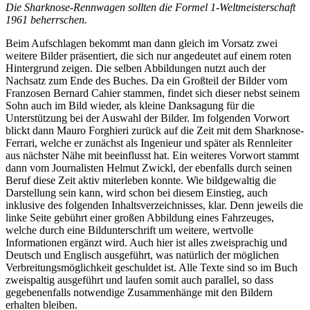
Die Sharknose-Rennwagen sollten die Formel 1-Weltmeisterschaft
1961 beherrschen.
Beim Aufschlagen bekommt man dann gleich im Vorsatz zwei
weitere Bilder präsentiert, die sich nur angedeutet auf einem roten
Hintergrund zeigen. Die selben Abbildungen nutzt auch der
Nachsatz zum Ende des Buches. Da ein Großteil der Bilder vom
Franzosen Bernard Cahier stammen, findet sich dieser nebst seinem
Sohn auch im Bild wieder, als kleine Danksagung für die
Unterstützung bei der Auswahl der Bilder. Im folgenden Vorwort
blickt dann Mauro Forghieri zurück auf die Zeit mit dem Sharknose-
Ferrari, welche er zunächst als Ingenieur und später als Rennleiter
aus nächster Nähe mit beeinflusst hat. Ein weiteres Vorwort stammt
dann vom Journalisten Helmut Zwickl, der ebenfalls durch seinen
Beruf diese Zeit aktiv miterleben konnte. Wie bildgewaltig die
Darstellung sein kann, wird schon bei diesem Einstieg, auch
inklusive des folgenden Inhaltsverzeichnisses, klar. Denn jeweils die
linke Seite gebührt einer großen Abbildung eines Fahrzeuges,
welche durch eine Bildunterschrift um weitere, wertvolle
Informationen ergänzt wird. Auch hier ist alles zweisprachig und
Deutsch und Englisch ausgeführt, was natürlich der möglichen
Verbreitungsmöglichkeit geschuldet ist. Alle Texte sind so im Buch
zweispaltig ausgeführt und laufen somit auch parallel, so dass
gegebenenfalls notwendige Zusammenhänge mit den Bildern
erhalten bleiben.