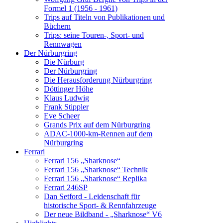
Formel 1 (1956 - 1961)
Trips auf Titeln von Publikationen und
Büchern
Trips: seine Touren-, Sport- und
Rennwagen
Der Nürburgring
Die Nürburg
Der Nürburgring
Die Herausforderung Nürburgring
Döttinger Höhe
Klaus Ludwig
Frank Stippler
Eve Scheer
Grands Prix auf dem Nürburgring
ADAC-1000-km-Rennen auf dem
Nürburgring
Ferrari
Ferrari 156 „Sharknose“
Ferrari 156 „Sharknose“ Technik
Ferrari 156 „Sharknose“ Replika
Ferrari 246SP
Dan Setford - Leidenschaft für
historische Sport- & Rennfahrzeuge
Der neue Bildband - „Sharknose“ V6