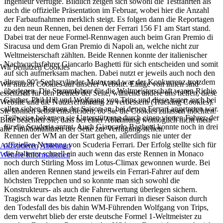
Ingenieur verfügte. Bildlich zeigen sich sowohl die Testfahrten als
auch die offizielle Präsentation im Februar, wobei hier die Anzahl
der Farbaufnahmen merklich steigt. Es folgen dann die Reportagen
zu den neun Rennen, bei denen der Ferrari 156 F1 am Start stand.
Dabei trat der neue Formel-Rennwagen auch beim Gran Premio di
Siracusa und dem Gran Premio di Napoli an, welche nicht zur
Weltmeisterschaft zählten. Beide Rennen konnte der italienischer
Nachwuchsfahrer Giancarlo Baghetti für sich entscheiden und somit
Wir benutzen Cookies
auf sich aufmerksam machen. Dabei nutzt er jeweils auch noch den
älteren 90°-Sechszylinder-Motor und war der Konkurrenz trotzdem
Wir nutzen Cookies auf unserer Website. Einige von ihnen sind
überlegen. Die Stammfahrer für die Weltmeisterschaft waren Richie
essenziell für den Betrieb der Seite, während andere uns helfen, diese
Ginther, Phil Hill und Wolfgang von Trips und diese traten auch bei
Website und die Nutzererfahrung zu verbessern (Tracking Cookies).
allen sieben Rennen der Saison an, bei denen Ferrari angetreten war.
Sie können selbst entscheiden, ob Sie die Cookies zulassen möchten.
Teilweise bekamen sie Unterstützung durch einen vierten Fahrer, der
Bitte beachten Sie, dass bei einer Ablehnung womöglich nicht mehr
für die Scuderia antrat. Auch Giancarlo Baghetti konnte noch in drei
alle Funktionalitäten der Seite zur Verfügung stehen.
Rennen der WM an der Start gehen, allerdings nie unter der
offiziellen Nennung von Scuderia Ferrari. Der Erfolg stellte sich für
Akzeptieren
Ablehnen
die Italiener schnell ein auch wenn das erste Rennen in Monaco
Weitere Informationen
noch durch Stirling Moss im Lotus-Climax gewonnen wurde. Bei
allen anderen Rennen stand jeweils ein Ferrari-Fahrer auf dem
höchsten Treppchen und so konnte man sich sowohl die
Konstrukteurs- als auch die Fahrerwertung überlegen sichern.
Tragisch war das letzte Rennen für Ferrari in dieser Saison durch
den Todesfall des bis dahin WM-Führenden Wolfgang von Trips,
dem verwehrt blieb der erste deutsche Formel 1-Weltmeister zu