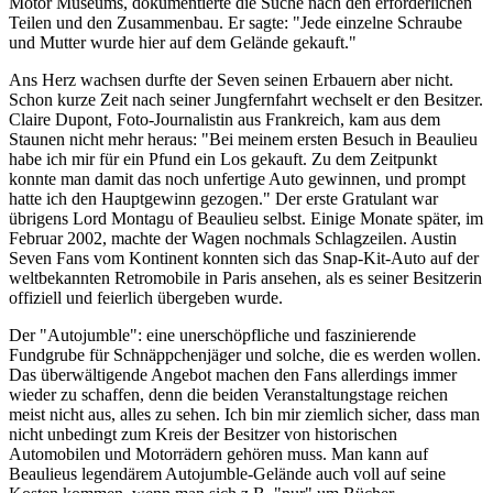
Motor Museums, dokumentierte die Suche nach den erforderlichen
Teilen und den Zusammenbau. Er sagte: "Jede einzelne Schraube
und Mutter wurde hier auf dem Gelände gekauft."
Ans Herz wachsen durfte der Seven seinen Erbauern aber nicht.
Schon kurze Zeit nach seiner Jungfernfahrt wechselt er den Besitzer.
Claire Dupont, Foto-Journalistin aus Frankreich, kam aus dem
Staunen nicht mehr heraus: "Bei meinem ersten Besuch in Beaulieu
habe ich mir für ein Pfund ein Los gekauft. Zu dem Zeitpunkt
konnte man damit das noch unfertige Auto gewinnen, und prompt
hatte ich den Hauptgewinn gezogen." Der erste Gratulant war
übrigens Lord Montagu of Beaulieu selbst. Einige Monate später, im
Februar 2002, machte der Wagen nochmals Schlagzeilen. Austin
Seven Fans vom Kontinent konnten sich das Snap-Kit-Auto auf der
weltbekannten Retromobile in Paris ansehen, als es seiner Besitzerin
offiziell und feierlich übergeben wurde.
Der "Autojumble": eine unerschöpfliche und faszinierende
Fundgrube für Schnäppchenjäger und solche, die es werden wollen.
Das überwältigende Angebot machen den Fans allerdings immer
wieder zu schaffen, denn die beiden Veranstaltungstage reichen
meist nicht aus, alles zu sehen. Ich bin mir ziemlich sicher, dass man
nicht unbedingt zum Kreis der Besitzer von historischen
Automobilen und Motorrädern gehören muss. Man kann auf
Beaulieus legendärem Autojumble-Gelände auch voll auf seine