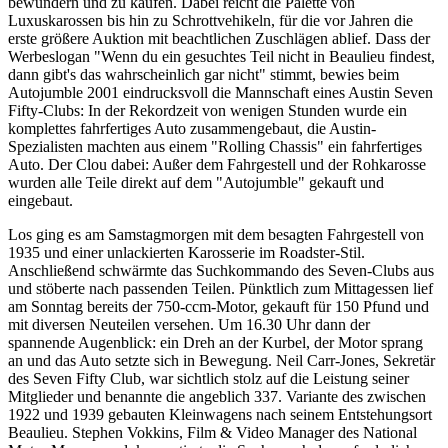
bewundern und zu kaufen. Dabei reicht die Palette von
Luxuskarossen bis hin zu Schrottvehikeln, für die vor Jahren die
erste größere Auktion mit beachtlichen Zuschlägen ablief. Dass der
Werbeslogan "Wenn du ein gesuchtes Teil nicht in Beaulieu findest,
dann gibt's das wahrscheinlich gar nicht" stimmt, bewies beim
Autojumble 2001 eindrucksvoll die Mannschaft eines Austin Seven
Fifty-Clubs: In der Rekordzeit von wenigen Stunden wurde ein
komplettes fahrfertiges Auto zusammengebaut, die Austin-
Spezialisten machten aus einem "Rolling Chassis" ein fahrfertiges
Auto. Der Clou dabei: Außer dem Fahrgestell und der Rohkarosse
wurden alle Teile direkt auf dem "Autojumble" gekauft und
eingebaut.
Los ging es am Samstagmorgen mit dem besagten Fahrgestell von
1935 und einer unlackierten Karosserie im Roadster-Stil.
Anschließend schwärmte das Suchkommando des Seven-Clubs aus
und stöberte nach passenden Teilen. Pünktlich zum Mittagessen lief
am Sonntag bereits der 750-ccm-Motor, gekauft für 150 Pfund und
mit diversen Neuteilen versehen. Um 16.30 Uhr dann der
spannende Augenblick: ein Dreh an der Kurbel, der Motor sprang
an und das Auto setzte sich in Bewegung. Neil Carr-Jones, Sekretär
des Seven Fifty Club, war sichtlich stolz auf die Leistung seiner
Mitglieder und benannte die angeblich 337. Variante des zwischen
1922 und 1939 gebauten Kleinwagens nach seinem Entstehungsort
Beaulieu. Stephen Vokkins, Film & Video Manager des National