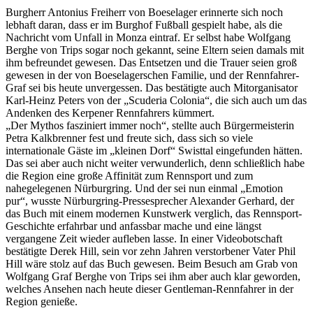
Burgherr Antonius Freiherr von Boeselager erinnerte sich noch
lebhaft daran, dass er im Burghof Fußball gespielt habe, als die
Nachricht vom Unfall in Monza eintraf. Er selbst habe Wolfgang
Berghe von Trips sogar noch gekannt, seine Eltern seien damals mit
ihm befreundet gewesen. Das Entsetzen und die Trauer seien groß
gewesen in der von Boeselagerschen Familie, und der Rennfahrer-
Graf sei bis heute unvergessen. Das bestätigte auch Mitorganisator
Karl-Heinz Peters von der „Scuderia Colonia“, die sich auch um das
Andenken des Kerpener Rennfahrers kümmert.
„Der Mythos fasziniert immer noch“, stellte auch Bürgermeisterin
Petra Kalkbrenner fest und freute sich, dass sich so viele
internationale Gäste im „kleinen Dorf“ Swisttal eingefunden hätten.
Das sei aber auch nicht weiter verwunderlich, denn schließlich habe
die Region eine große Affinität zum Rennsport und zum
nahegelegenen Nürburgring. Und der sei nun einmal „Emotion
pur“, wusste Nürburgring-Pressesprecher Alexander Gerhard, der
das Buch mit einem modernen Kunstwerk verglich, das Rennsport-
Geschichte erfahrbar und anfassbar mache und eine längst
vergangene Zeit wieder aufleben lasse. In einer Videobotschaft
bestätigte Derek Hill, sein vor zehn Jahren verstorbener Vater Phil
Hill wäre stolz auf das Buch gewesen. Beim Besuch am Grab von
Wolfgang Graf Berghe von Trips sei ihm aber auch klar geworden,
welches Ansehen nach heute dieser Gentleman-Rennfahrer in der
Region genieße.