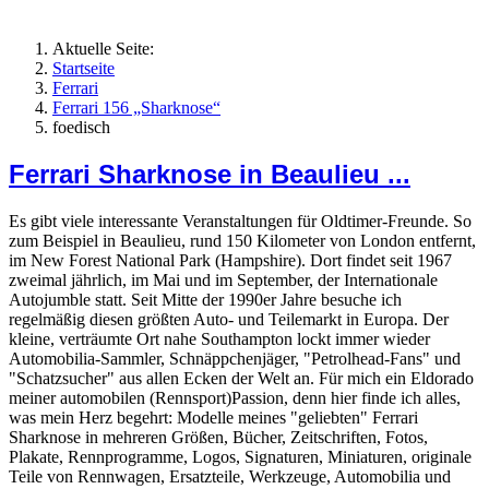
Aktuelle Seite:
Startseite
Ferrari
Ferrari 156 „Sharknose“
foedisch
Ferrari Sharknose in Beaulieu ...
Es gibt viele interessante Veranstaltungen für Oldtimer-Freunde. So
zum Beispiel in Beaulieu, rund 150 Kilometer von London entfernt,
im New Forest National Park (Hampshire). Dort findet seit 1967
zweimal jährlich, im Mai und im September, der Internationale
Autojumble statt. Seit Mitte der 1990er Jahre besuche ich
regelmäßig diesen größten Auto- und Teilemarkt in Europa. Der
kleine, verträumte Ort nahe Southampton lockt immer wieder
Automobilia-Sammler, Schnäppchenjäger, "Petrolhead-Fans" und
"Schatzsucher" aus allen Ecken der Welt an. Für mich ein Eldorado
meiner automobilen (Rennsport)Passion, denn hier finde ich alles,
was mein Herz begehrt: Modelle meines "geliebten" Ferrari
Sharknose in mehreren Größen, Bücher, Zeitschriften, Fotos,
Plakate, Rennprogramme, Logos, Signaturen, Miniaturen, originale
Teile von Rennwagen, Ersatzteile, Werkzeuge, Automobilia und