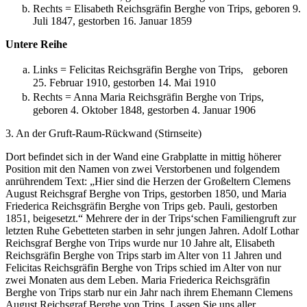
Rechts = Elisabeth Reichsgräfin Berghe von Trips, geboren 9.
Juli 1847, gestorben 16. Januar 1859
Untere Reihe
Links = Felicitas Reichsgräfin Berghe von Trips, geboren
25. Februar 1910, gestorben 14. Mai 1910
Rechts = Anna Maria Reichsgräfin Berghe von Trips,
geboren 4. Oktober 1848, gestorben 4. Januar 1906
3. An der Gruft-Raum-Rückwand (Stirnseite)
Dort befindet sich in der Wand eine Grabplatte in mittig höherer
Position mit den Namen von zwei Verstorbenen und folgendem
anrührendem Text: „Hier sind die Herzen der Großeltern Clemens
August Reichsgraf Berghe von Trips, gestorben 1850, und Maria
Friederica Reichsgräfin Berghe von Trips geb. Pauli, gestorben
1851, beigesetzt.“ Mehrere der in der Trips‘schen Familiengruft zur
letzten Ruhe Gebetteten starben in sehr jungen Jahren. Adolf Lothar
Reichsgraf Berghe von Trips wurde nur 10 Jahre alt, Elisabeth
Reichsgräfin Berghe von Trips starb im Alter von 11 Jahren und
Felicitas Reichsgräfin Berghe von Trips schied im Alter von nur
zwei Monaten aus dem Leben. Maria Friederica Reichsgräfin
Berghe von Trips starb nur ein Jahr nach ihrem Ehemann Clemens
August Reichsgraf Berghe von Trips. Lassen Sie uns aller