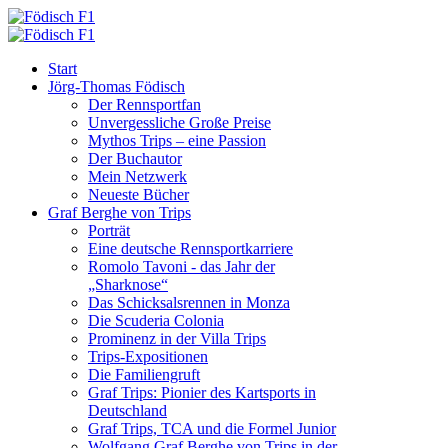
Start
Jörg-Thomas Födisch
Der Rennsportfan
Unvergessliche Große Preise
Mythos Trips – eine Passion
Der Buchautor
Mein Netzwerk
Neueste Bücher
Graf Berghe von Trips
Porträt
Eine deutsche Rennsportkarriere
Romolo Tavoni - das Jahr der
„Sharknose“
Das Schicksalsrennen in Monza
Die Scuderia Colonia
Prominenz in der Villa Trips
Trips-Expositionen
Die Familiengruft
Graf Trips: Pionier des Kartsports in
Deutschland
Graf Trips, TCA und die Formel Junior
Wolfgang Graf Berghe von Trips in der