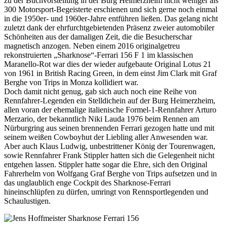
zu der Buchvorstellung in der Burg Heimerzheim nicht weniger als
300 Motorsport-Begeisterte erschienen und sich gerne noch einmal
in die 1950er- und 1960er-Jahre entführen ließen. Das gelang nicht
zuletzt dank der ehrfurchtgebietenden Präsenz zweier automobiler
Schönheiten aus der damaligen Zeit, die die Besucherschar
magnetisch anzogen. Neben einem 2016 originalgetreu
rekonstruierten „Sharknose“-Ferrari 156 F 1 im klassischen
Maranello-Rot war dies der wieder aufgebaute Original Lotus 21
von 1961 in British Racing Green, in dem einst Jim Clark mit Graf
Berghe von Trips in Monza kollidiert war.
Doch damit nicht genug, gab sich auch noch eine Reihe von
Rennfahrer-Legenden ein Stelldichein auf der Burg Heimerzheim,
allen voran der ehemalige italienische Formel-1-Rennfahrer Arturo
Merzario, der bekanntlich Niki Lauda 1976 beim Rennen am
Nürburgring aus seinen brennenden Ferrari gezogen hatte und mit
seinem weißen Cowboyhut der Liebling aller Anwesenden war.
Aber auch Klaus Ludwig, unbestrittener König der Tourenwagen,
sowie Rennfahrer Frank Stippler hatten sich die Gelegenheit nicht
entgehen lassen. Stippler hatte sogar die Ehre, sich den Original
Fahrerhelm von Wolfgang Graf Berghe von Trips aufsetzen und in
das unglaublich enge Cockpit des Sharknose-Ferrari
hineinschlüpfen zu dürfen, umringt von Rennsportlegenden und
Schaulustigen.