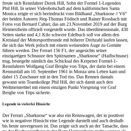
freute sich Rennfahrer Derek Hill, Sohn der Formel 1-Legenden
Phil Hill. In seiner Videobotschaft auf dem kalifornischen Santa
Monica zeigte er sich beeindruckt vom Bildband „Shark­nose // V6“
der beiden Autoren Jörg-Thomas Födisch und Rainer Rossbach mit
Fotos von Bernard Cahier, das am 23.November 2019 auf der Burg
Heimerzheim offiziell vorgestellt wurde. Das überdimensionale, 430
Seiten starke und 4,1 Kilo schwere Edelbuch soll vor allem den
Kreislauf der Motorsportfreunde mit höherer Drehzahl laufen lassen,
die sich das Werk jedoch mit einem weinenden Auge zu Gemüte
führen werden. Der Ferrari 156 F1, der angesichts seiner
einzigartigen Schnauze den Spitznamen „Sharknose“ (Haifischnase)
trug, besiegelte nämlich das Schicksal des Kerpener Formel-1-
Rennfahrers Wolfgang Graf Berghe von Trips, der darin bei einem
Rennunfall am 10. September 1961 in Monza ums Leben kam und
dabei 15 Zuschauer mit in den Tod riss. Das Rennen damals
gewann sein Teamkollege Phil Hill, der sich damit auch den
Weltmeistertitel mit einem einzigen Punkt Vorsprung vor Graf
Berghe von Trips sicherte.
Legende in vielerlei Hinsicht
Der Ferrari „Sharknose“ war also ein Rennwagen, der in positiver
wie in negativer Hinsicht eine Legende darstellt und auch deshalb
bis heute unvergessen ist. Das zeigte sich auch an der Tatsache, dass