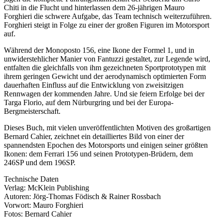
Chiti in die Flucht und hinterlassen dem 26-jährigen Mauro
Forghieri die schwere Aufgabe, das Team technisch weiterzuführen.
Forghieri steigt in Folge zu einer der großen Figuren im Motorsport
auf.
Während der Monoposto 156, eine Ikone der Formel 1, und in
unwiderstehlicher Manier von Fantuzzi gestaltet, zur Legende wird,
entfalten die gleichfalls von ihm gezeichneten Sportprototypen mit
ihrem geringen Gewicht und der aerodynamisch optimierten Form
dauerhaften Einfluss auf die Entwicklung von zweisitzigen
Rennwagen der kommenden Jahre. Und sie feiern Erfolge bei der
Targa Florio, auf dem Nürburgring und bei der Europa-
Bergmeisterschaft.
Dieses Buch, mit vielen unveröffentlichten Motiven des großartigen
Bernard Cahier, zeichnet ein detailliertes Bild von einer der
spannendsten Epochen des Motorsports und einigen seiner größten
Ikonen: dem Ferrari 156 und seinen Prototypen-Brüdern, dem
246SP und dem 196SP.
Technische Daten
Verlag: McKlein Publishing
Autoren: Jörg-Thomas Födisch & Rainer Rossbach
Vorwort: Mauro Forghieri
Fotos: Bernard Cahier