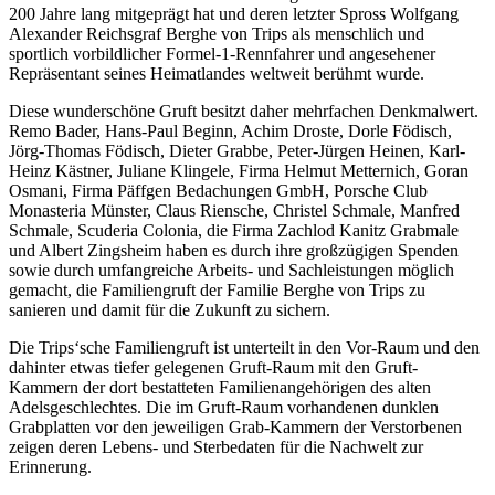
200 Jahre lang mitgeprägt hat und deren letzter Spross Wolfgang
Alexander Reichsgraf Berghe von Trips als menschlich und
sportlich vorbildlicher Formel-1-Rennfahrer und angesehener
Repräsentant seines Heimatlandes weltweit berühmt wurde.
Diese wunderschöne Gruft besitzt daher mehrfachen Denkmalwert.
Remo Bader, Hans-Paul Beginn, Achim Droste, Dorle Födisch,
Jörg-Thomas Födisch, Dieter Grabbe, Peter-Jürgen Heinen, Karl-
Heinz Kästner, Juliane Klingele, Firma Helmut Metternich, Goran
Osmani, Firma Päffgen Bedachungen GmbH, Porsche Club
Monasteria Münster, Claus Riensche, Christel Schmale, Manfred
Schmale, Scuderia Colonia, die Firma Zachlod Kanitz Grabmale
und Albert Zingsheim haben es durch ihre großzügigen Spenden
sowie durch umfangreiche Arbeits- und Sachleistungen möglich
gemacht, die Familiengruft der Familie Berghe von Trips zu
sanieren und damit für die Zukunft zu sichern.
Die Trips‘sche Familiengruft ist unterteilt in den Vor-Raum und den
dahinter etwas tiefer gelegenen Gruft-Raum mit den Gruft-
Kammern der dort bestatteten Familienangehörigen des alten
Adelsgeschlechtes. Die im Gruft-Raum vorhandenen dunklen
Grabplatten vor den jeweiligen Grab-Kammern der Verstorbenen
zeigen deren Lebens- und Sterbedaten für die Nachwelt zur
Erinnerung.