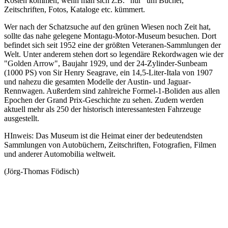
Kosten kommen, wenn man sich z.B. "nur" um Bücher,
Zeitschriften, Fotos, Kataloge etc. kümmert.
Wer nach der Schatzsuche auf den grünen Wiesen noch Zeit hat,
sollte das nahe gelegene Montagu-Motor-Museum besuchen. Dort
befindet sich seit 1952 eine der größten Veteranen-Sammlungen der
Welt. Unter anderem stehen dort so legendäre Rekordwagen wie der
"Golden Arrow", Baujahr 1929, und der 24-Zylinder-Sunbeam
(1000 PS) von Sir Henry Seagrave, ein 14,5-Liter-Itala von 1907
und nahezu die gesamten Modelle der Austin- und Jaguar-
Rennwagen. Außerdem sind zahlreiche Formel-1-Boliden aus allen
Epochen der Grand Prix-Geschichte zu sehen. Zudem werden
aktuell mehr als 250 der historisch interessantesten Fahrzeuge
ausgestellt.
HInweis: Das Museum ist die Heimat einer der bedeutendsten
Sammlungen von Autobüchern, Zeitschriften, Fotografien, Filmen
und anderer Automobilia weltweit.
(Jörg-Thomas Födisch)