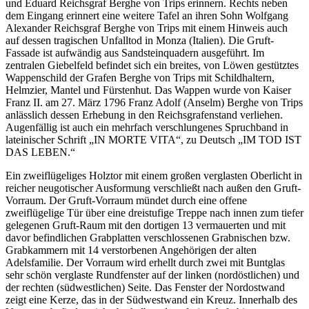
und Eduard Reichsgraf Berghe von Trips erinnern. Rechts neben
dem Eingang erinnert eine weitere Tafel an ihren Sohn Wolfgang
Alexander Reichsgraf Berghe von Trips mit einem Hinweis auch
auf dessen tragischen Unfalltod in Monza (Italien). Die Gruft-
Fassade ist aufwändig aus Sandsteinquadern ausgeführt. Im
zentralen Giebelfeld befindet sich ein breites, von Löwen gestütztes
Wappenschild der Grafen Berghe von Trips mit Schildhaltern,
Helmzier, Mantel und Fürstenhut. Das Wappen wurde von Kaiser
Franz II. am 27. März 1796 Franz Adolf (Anselm) Berghe von Trips
anlässlich dessen Erhebung in den Reichsgrafenstand verliehen.
Augenfällig ist auch ein mehrfach verschlungenes Spruchband in
lateinischer Schrift „IN MORTE VITA“, zu Deutsch „IM TOD IST
DAS LEBEN.“
Ein zweiflügeliges Holztor mit einem großen verglasten Oberlicht in
reicher neugotischer Ausformung verschließt nach außen den Gruft-
Vorraum. Der Gruft-Vorraum mündet durch eine offene
zweiflügelige Tür über eine dreistufige Treppe nach innen zum tiefer
gelegenen Gruft-Raum mit den dortigen 13 vermauerten und mit
davor befindlichen Grabplatten verschlossenen Grabnischen bzw.
Grabkammern mit 14 verstorbenen Angehörigen der alten
Adelsfamilie. Der Vorraum wird erhellt durch zwei mit Buntglas
sehr schön verglaste Rundfenster auf der linken (nordöstlichen) und
der rechten (südwestlichen) Seite. Das Fenster der Nordostwand
zeigt eine Kerze, das in der Südwestwand ein Kreuz. Innerhalb des