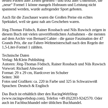
besten Piloten aller Zeiten gesehen - und trotz aller Unkenrufe, die
„neue“ Formel 1 könne mangels Hubraum und Leistung nicht
spannend werden, wurde aufregender Sport geboten.
Auch für die Zuschauer waren die Großen Preise ein echtes
Spektakel, weil sie ganz nah am Geschehen waren.
Jörg-Thomas Födisch, Rainer Rossbach und Nils Ruwisch zeigen in
diesem Buch mit vielen unveröffentlichten Aufnahmen - die meisten
auf dem Archiv von Bernard Cahier - die ganze Faszination der 47
Grands Prix, die zur Fahrer-Weltmeisterschaft nach den Regeln der
1,5-Liter-Formel 1 zählten.
Technische Daten
Verlag: McKlein Publishing
Autoren: Jörg-Thomas Födisch, Rainer Rossbach und Nils Ruwisch
Vorwort: Richard Attwood
Format: 29 x 29 cm, Hardcover im Schuber
Seiten: 360
Fotos und Grafiken: ca. 220 in Farbe und 325 in Schwarzweiß
Sprachen: Deutsch & Englisch
Das Buch ist erhältlich über den RacingWebShop
(www.racingwebshop.com), Telefon +49 (0)2203-9242570. Oder
auch im Fachbuchhandel oder üblichen Buchhandel.