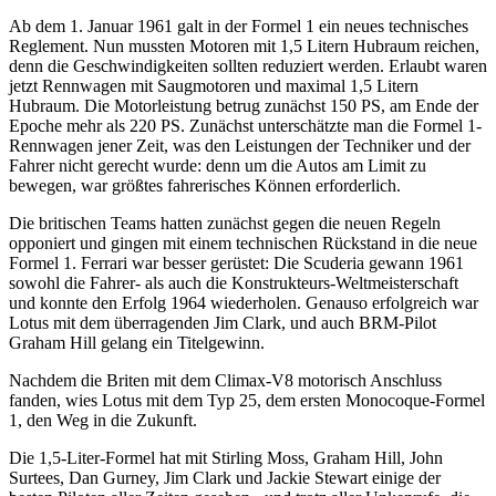
Ab dem 1. Januar 1961 galt in der Formel 1 ein neues technisches
Reglement. Nun mussten Motoren mit 1,5 Litern Hubraum reichen,
denn die Geschwindigkeiten sollten reduziert werden. Erlaubt waren
jetzt Rennwagen mit Saugmotoren und maximal 1,5 Litern
Hubraum. Die Motorleistung betrug zunächst 150 PS, am Ende der
Epoche mehr als 220 PS. Zunächst unterschätzte man die Formel 1-
Rennwagen jener Zeit, was den Leistungen der Techniker und der
Fahrer nicht gerecht wurde: denn um die Autos am Limit zu
bewegen, war größtes fahrerisches Können erforderlich.
Die britischen Teams hatten zunächst gegen die neuen Regeln
opponiert und gingen mit einem technischen Rückstand in die neue
Formel 1. Ferrari war besser gerüstet: Die Scuderia gewann 1961
sowohl die Fahrer- als auch die Konstrukteurs-Weltmeisterschaft
und konnte den Erfolg 1964 wiederholen. Genauso erfolgreich war
Lotus mit dem überragenden Jim Clark, und auch BRM-Pilot
Graham Hill gelang ein Titelgewinn.
Nachdem die Briten mit dem Climax-V8 motorisch Anschluss
fanden, wies Lotus mit dem Typ 25, dem ersten Monocoque-Formel
1, den Weg in die Zukunft.
Die 1,5-Liter-Formel hat mit Stirling Moss, Graham Hill, John
Surtees, Dan Gurney, Jim Clark und Jackie Stewart einige der