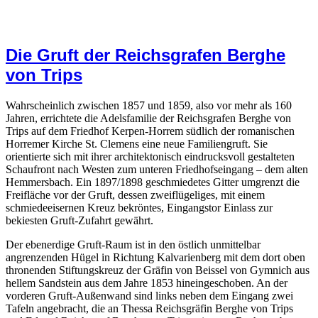
Die Gruft der Reichsgrafen Berghe
von Trips
Wahrscheinlich zwischen 1857 und 1859, also vor mehr als 160
Jahren, errichtete die Adelsfamilie der Reichsgrafen Berghe von
Trips auf dem Friedhof Kerpen-Horrem südlich der romanischen
Horremer Kirche St. Clemens eine neue Familiengruft. Sie
orientierte sich mit ihrer architektonisch eindrucksvoll gestalteten
Schaufront nach Westen zum unteren Friedhofseingang – dem alten
Hemmersbach. Ein 1897/1898 geschmiedetes Gitter umgrenzt die
Freifläche vor der Gruft, dessen zweiflügeliges, mit einem
schmiedeeisernen Kreuz bekröntes, Eingangstor Einlass zur
bekiesten Gruft-Zufahrt gewährt.
Der ebenerdige Gruft-Raum ist in den östlich unmittelbar
angrenzenden Hügel in Richtung Kalvarienberg mit dem dort oben
thronenden Stiftungskreuz der Gräfin von Beissel von Gymnich aus
hellem Sandstein aus dem Jahre 1853 hineingeschoben. An der
vorderen Gruft-Außenwand sind links neben dem Eingang zwei
Tafeln angebracht, die an Thessa Reichsgräfin Berghe von Trips