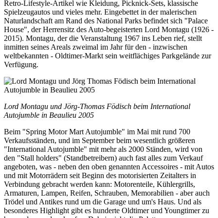
Retro-Lifestyle-Artikel wie Kleidung, Picknick-Sets, klassische
Spielzeugautos und vieles mehr. Eingebettet in der malerischen
Naturlandschaft am Rand des National Parks befindet sich "Palace
House", der Herrensitz des Auto-begeisterten Lord Montagu (1926 -
2015). Montagu, der die Veranstaltung 1967 ins Leben rief, stellt
inmitten seines Areals zweimal im Jahr für den - inzwischen
weltbekannten - Oldtimer-Markt sein weitflächiges Parkgelände zur
Verfügung.
Lord Montagu und Jörg-Thomas Födisch beim International
Autojumble in Beaulieu 2005
Beim "Spring Motor Mart Autojumble" im Mai mit rund 700
Verkaufsständen, und im September beim wesentlich größeren
"International Autojumble" mit mehr als 2000 Ständen, wird von
den "Stall holders" (Standbetreibern) auch fast alles zum Verkauf
angeboten, was - neben den oben genannten Accessoires - mit Autos
und mit Motorrädern seit Beginn des motorisierten Zeitalters in
Verbindung gebracht werden kann: Motorenteile, Kühlergrills,
Armaturen, Lampen, Reifen, Schrauben, Memorabilien - aber auch
Trödel und Antikes rund um die Garage und um's Haus. Und als
besonderes Highlight gibt es hunderte Oldtimer und Youngtimer zu