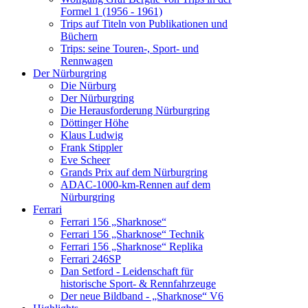
Formel 1 (1956 - 1961)
Trips auf Titeln von Publikationen und
Büchern
Trips: seine Touren-, Sport- und
Rennwagen
Der Nürburgring
Die Nürburg
Der Nürburgring
Die Herausforderung Nürburgring
Döttinger Höhe
Klaus Ludwig
Frank Stippler
Eve Scheer
Grands Prix auf dem Nürburgring
ADAC-1000-km-Rennen auf dem
Nürburgring
Ferrari
Ferrari 156 „Sharknose“
Ferrari 156 „Sharknose“ Technik
Ferrari 156 „Sharknose“ Replika
Ferrari 246SP
Dan Setford - Leidenschaft für
historische Sport- & Rennfahrzeuge
Der neue Bildband - „Sharknose“ V6