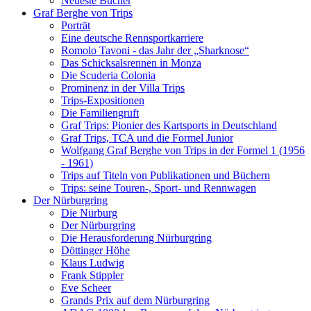
Neueste Bücher
Graf Berghe von Trips
Porträt
Eine deutsche Rennsportkarriere
Romolo Tavoni - das Jahr der „Sharknose“
Das Schicksalsrennen in Monza
Die Scuderia Colonia
Prominenz in der Villa Trips
Trips-Expositionen
Die Familiengruft
Graf Trips: Pionier des Kartsports in Deutschland
Graf Trips, TCA und die Formel Junior
Wolfgang Graf Berghe von Trips in der Formel 1 (1956
- 1961)
Trips auf Titeln von Publikationen und Büchern
Trips: seine Touren-, Sport- und Rennwagen
Der Nürburgring
Die Nürburg
Der Nürburgring
Die Herausforderung Nürburgring
Döttinger Höhe
Klaus Ludwig
Frank Stippler
Eve Scheer
Grands Prix auf dem Nürburgring