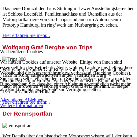
Das neue Domizil der Trips-Stiftung mit zwei Ausstellungsbereichen
ist Schloss Loersfeld. Familiennachlass und Utensilien aus der
Motorsportkarriere von Graf Trips sind auch im Automuseum
Prototyp Hamburg, im ring°werk am Nürburgring zu sehen.
Hier erfahren Sie mehr...
Wolfgang Graf Berghe von Trips
Wir benutzen Cookies
Wir nutzen Cookies auf unserer Website. Einige von ihnen sind
essenziell für den Betrieb der Seite, während andere uns helfen, diese
Wolfgang Alexander Graf Berghe von Trips, geboren am 4. Mai
Website und die Nutzererfahrung zu verbessern (Tracking Cookies).
1928 in Köln, aufgewachsen auf der väterlichen Burg
Sie können selbst entscheiden, ob Sie die Cookies zulassen möchten.
Hemmersbach in Horrem, war der erste deutsche Rennfahrer, der
Bitte beachten Sie, dass bei einer Ablehnung womöglich nicht mehr
nach dem Zweiten Weltkrieg einen Grand Prix gewann. Er siegte
alle Funktionalitäten der Seite zur Verfügung stehen.
1961 in Zandvoort/Holland …
Akzeptieren
Ablehnen
Hier erfahren Sie mehr...
Weitere Informationen
Der Rennsportfan
Wer Details über den historischen Motorsport wissen will, der kann