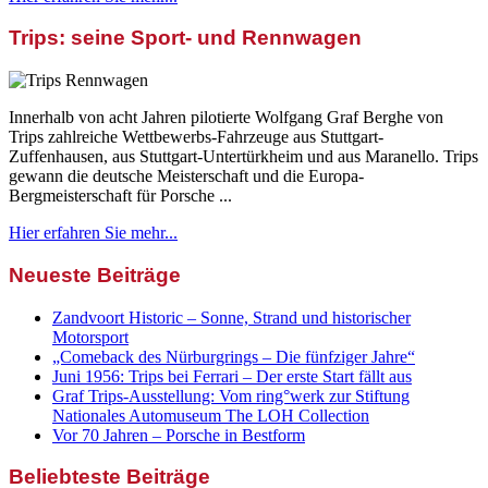
Trips: seine Sport- und Rennwagen
Innerhalb von acht Jahren pilotierte Wolfgang Graf Berghe von
Trips zahlreiche Wettbewerbs-Fahrzeuge aus Stuttgart-
Zuffenhausen, aus Stuttgart-Untertürkheim und aus Maranello. Trips
gewann die deutsche Meisterschaft und die Europa-
Bergmeisterschaft für Porsche ...
Hier erfahren Sie mehr...
Neueste Beiträge
Zandvoort Historic – Sonne, Strand und historischer
Motorsport
„Comeback des Nürburgrings – Die fünfziger Jahre“
Juni 1956: Trips bei Ferrari – Der erste Start fällt aus
Graf Trips-Ausstellung: Vom ring°werk zur Stiftung
Nationales Automuseum The LOH Collection
Vor 70 Jahren – Porsche in Bestform
Beliebteste Beiträge