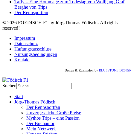
Taffy – Eine Hommage zum Todestag von Wolfgang Graf
Berghe von Trips
Der Rennsportfan
© 2026 FOEDISCH F1 by Jörg-Thomas Födisch - All rights
reserved!
Impressum
Datenschutz
Haftungsausschluss
Nutzungsbedingungen
Kontakt
Design & Realisation by
BLUESTONE DESIGN
Suchen
Start
Jörg-Thomas Födisch
Der Rennsportfan
Unvergessliche Große Preise
Mythos Trips – eine Passion
Der Buchautor
Mein Netzwerk