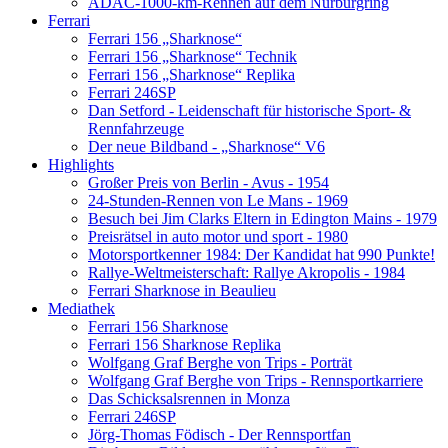
ADAC-1000-km-Rennen auf dem Nürburgring
Ferrari
Ferrari 156 „Sharknose“
Ferrari 156 „Sharknose“ Technik
Ferrari 156 „Sharknose“ Replika
Ferrari 246SP
Dan Setford - Leidenschaft für historische Sport- &
Rennfahrzeuge
Der neue Bildband - „Sharknose“ V6
Highlights
Großer Preis von Berlin - Avus - 1954
24-Stunden-Rennen von Le Mans - 1969
Besuch bei Jim Clarks Eltern in Edington Mains - 1979
Preisrätsel in auto motor und sport - 1980
Motorsportkenner 1984: Der Kandidat hat 990 Punkte!
Rallye-Weltmeisterschaft: Rallye Akropolis - 1984
Ferrari Sharknose in Beaulieu
Mediathek
Ferrari 156 Sharknose
Ferrari 156 Sharknose Replika
Wolfgang Graf Berghe von Trips - Porträt
Wolfgang Graf Berghe von Trips - Rennsportkarriere
Das Schicksalsrennen in Monza
Ferrari 246SP
Jörg-Thomas Födisch - Der Rennsportfan