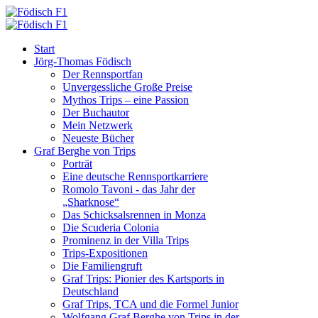
Start
Jörg-Thomas Födisch
Der Rennsportfan
Unvergessliche Große Preise
Mythos Trips – eine Passion
Der Buchautor
Mein Netzwerk
Neueste Bücher
Graf Berghe von Trips
Porträt
Eine deutsche Rennsportkarriere
Romolo Tavoni - das Jahr der
„Sharknose“
Das Schicksalsrennen in Monza
Die Scuderia Colonia
Prominenz in der Villa Trips
Trips-Expositionen
Die Familiengruft
Graf Trips: Pionier des Kartsports in
Deutschland
Graf Trips, TCA und die Formel Junior
Wolfgang Graf Berghe von Trips in der