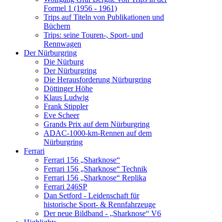
Formel 1 (1956 - 1961)
Trips auf Titeln von Publikationen und
Büchern
Trips: seine Touren-, Sport- und
Rennwagen
Der Nürburgring
Die Nürburg
Der Nürburgring
Die Herausforderung Nürburgring
Döttinger Höhe
Klaus Ludwig
Frank Stippler
Eve Scheer
Grands Prix auf dem Nürburgring
ADAC-1000-km-Rennen auf dem
Nürburgring
Ferrari
Ferrari 156 „Sharknose“
Ferrari 156 „Sharknose“ Technik
Ferrari 156 „Sharknose“ Replika
Ferrari 246SP
Dan Setford - Leidenschaft für
historische Sport- & Rennfahrzeuge
Der neue Bildband - „Sharknose“ V6