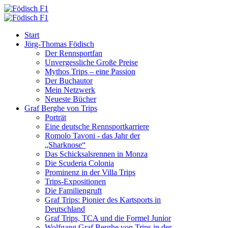
Start
Jörg-Thomas Födisch
Der Rennsportfan
Unvergessliche Große Preise
Mythos Trips – eine Passion
Der Buchautor
Mein Netzwerk
Neueste Bücher
Graf Berghe von Trips
Porträt
Eine deutsche Rennsportkarriere
Romolo Tavoni - das Jahr der
„Sharknose“
Das Schicksalsrennen in Monza
Die Scuderia Colonia
Prominenz in der Villa Trips
Trips-Expositionen
Die Familiengruft
Graf Trips: Pionier des Kartsports in
Deutschland
Graf Trips, TCA und die Formel Junior
Wolfgang Graf Berghe von Trips in der