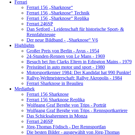
Ferrari
Ferrari 156 „Sharknose“
Ferrari 156 „Sharknose“ Technik
Ferrari 156 „Sharknose“ Replika
Ferrari 246SP
Dan Setford - Leidenschaft für historische Sport- &
Rennfahrzeuge
Der neue Bildband - „Sharknose“ V6
Highlights
Großer Preis von Berlin - Avus - 1954
24-Stunden-Rennen von Le Mans - 1969
Besuch bei Jim Clarks Eltern in Edington Mains - 1979
Preisrätsel in auto motor und sport - 1980
Motorsportkenner 1984: Der Kandidat hat 990 Punkte!
Rallye-Weltmeisterschaft: Rallye Akropolis - 1984
Ferrari Sharknose in Beaulieu
Mediathek
Ferrari 156 Sharknose
Ferrari 156 Sharknose Replika
Wolfgang Graf Berghe von Trips - Porträt
Wolfgang Graf Berghe von Trips - Rennsportkarriere
Das Schicksalsrennen in Monza
Ferrari 246SP
Jörg-Thomas Födisch - Der Rennsportfan
Die besten Bilder - ausgewählt von Jörg-Thomas