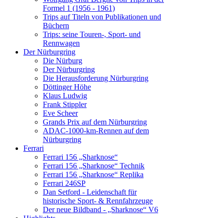
Formel 1 (1956 - 1961)
Trips auf Titeln von Publikationen und
Büchern
Trips: seine Touren-, Sport- und
Rennwagen
Der Nürburgring
Die Nürburg
Der Nürburgring
Die Herausforderung Nürburgring
Döttinger Höhe
Klaus Ludwig
Frank Stippler
Eve Scheer
Grands Prix auf dem Nürburgring
ADAC-1000-km-Rennen auf dem
Nürburgring
Ferrari
Ferrari 156 „Sharknose“
Ferrari 156 „Sharknose“ Technik
Ferrari 156 „Sharknose“ Replika
Ferrari 246SP
Dan Setford - Leidenschaft für
historische Sport- & Rennfahrzeuge
Der neue Bildband - „Sharknose“ V6