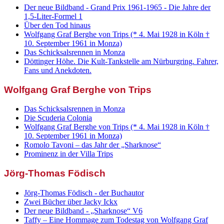
Der neue Bildband - Grand Prix 1961-1965 - Die Jahre der
1,5-Liter-Formel 1
Über den Tod hinaus
Wolfgang Graf Berghe von Trips (* 4. Mai 1928 in Köln †
10. September 1961 in Monza)
Das Schicksalsrennen in Monza
Döttinger Höhe. Die Kult-Tankstelle am Nürburgring. Fahrer,
Fans und Anekdoten.
Wolfgang Graf Berghe von Trips
Das Schicksalsrennen in Monza
Die Scuderia Colonia
Wolfgang Graf Berghe von Trips (* 4. Mai 1928 in Köln †
10. September 1961 in Monza)
Romolo Tavoni – das Jahr der „Sharknose“
Prominenz in der Villa Trips
Jörg-Thomas Födisch
Jörg-Thomas Födisch - der Buchautor
Zwei Bücher über Jacky Ickx
Der neue Bildband - „Sharknose“ V6
Taffy – Eine Hommage zum Todestag von Wolfgang Graf