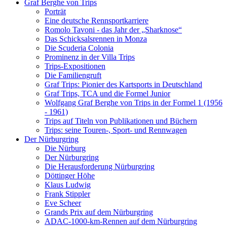
Graf Berghe von Trips
Porträt
Eine deutsche Rennsportkarriere
Romolo Tavoni - das Jahr der „Sharknose“
Das Schicksalsrennen in Monza
Die Scuderia Colonia
Prominenz in der Villa Trips
Trips-Expositionen
Die Familiengruft
Graf Trips: Pionier des Kartsports in Deutschland
Graf Trips, TCA und die Formel Junior
Wolfgang Graf Berghe von Trips in der Formel 1 (1956
- 1961)
Trips auf Titeln von Publikationen und Büchern
Trips: seine Touren-, Sport- und Rennwagen
Der Nürburgring
Die Nürburg
Der Nürburgring
Die Herausforderung Nürburgring
Döttinger Höhe
Klaus Ludwig
Frank Stippler
Eve Scheer
Grands Prix auf dem Nürburgring
ADAC-1000-km-Rennen auf dem Nürburgring