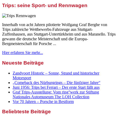
Trips: seine Sport- und Rennwagen
Innerhalb von acht Jahren pilotierte Wolfgang Graf Berghe von
Trips zahlreiche Wettbewerbs-Fahrzeuge aus Stuttgart-
Zuffenhausen, aus Stuttgart-Untertürkheim und aus Maranello. Trips
gewann die deutsche Meisterschaft und die Europa-
Bergmeisterschaft für Porsche ...
Hier erfahren Sie mehr...
Neueste Beiträge
Zandvoort Historic – Sonne, Strand und historischer
Motorsport
„Comeback des Nürburgrings – Die fünfziger Jahre“
Juni 1956: Trips bei Ferrari – Der erste Start fällt aus
Graf Trips-Ausstellung: Vom ring°werk zur Stiftung
Nationales Automuseum The LOH Collection
Vor 70 Jahren – Porsche in Bestform
Beliebteste Beiträge