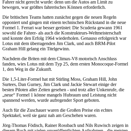
Fahrer nicht gerecht wurde: denn um die Autos am Limit zu
bewegen, war größtes fahrerisches Können erforderlich.
Die britischen Teams hatten zunächst gegen die neuen Regeln
opponiert und gingen mit einem technischen Rückstand in die neue
Formel 1. Ferrari war besser gerüstet: Die Scuderia gewann 1961
sowohl die Fahrer- als auch die Konstrukteurs-Weltmeisterschaft
und konnte den Erfolg 1964 wiederholen. Genauso erfolgreich war
Lotus mit dem überragenden Jim Clark, und auch BRM-Pilot
Graham Hill gelang ein Titelgewinn.
Nachdem die Briten mit dem Climax-V8 motorisch Anschluss
fanden, wies Lotus mit dem Typ 25, dem ersten Monocoque-Formel
1, den Weg in die Zukunft.
Die 1,5-Liter-Formel hat mit Stirling Moss, Graham Hill, John
Surtees, Dan Gurney, Jim Clark und Jackie Stewart einige der
besten Piloten aller Zeiten gesehen - und trotz aller Unkenrufe, die
„neue“ Formel 1 könne mangels Hubraum und Leistung nicht
spannend werden, wurde aufregender Sport geboten.
Auch für die Zuschauer waren die Großen Preise ein echtes
Spektakel, weil sie ganz nah am Geschehen waren.
Jörg-Thomas Födisch, Rainer Rossbach und Nils Ruwisch zeigen in
diesem Buch mit vielen unveröffentlichten Aufnahmen - die meisten