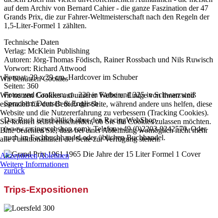
auf dem Archiv von Bernard Cahier - die ganze Faszination der 47
Grands Prix, die zur Fahrer-Weltmeisterschaft nach den Regeln der
1,5-Liter-Formel 1 zählten.
Technische Daten
Verlag: McKlein Publishing
Autoren: Jörg-Thomas Födisch, Rainer Rossbach und Nils Ruwisch
Vorwort: Richard Attwood
Format: 29 x 29 cm, Hardcover im Schuber
Wir benutzen Cookies
Seiten: 360
Fotos und Grafiken: ca. 220 in Farbe und 325 in Schwarzweiß
Wir nutzen Cookies auf unserer Website. Einige von ihnen sind
Sprachen: Deutsch & Englisch
essenziell für den Betrieb der Seite, während andere uns helfen, diese
Website und die Nutzererfahrung zu verbessern (Tracking Cookies).
Das Buch ist erhältlich über den RacingWebShop
Sie können selbst entscheiden, ob Sie die Cookies zulassen möchten.
(www.racingwebshop.com), Telefon +49 (0)2203-9242570. Oder
Bitte beachten Sie, dass bei einer Ablehnung womöglich nicht mehr
auch im Fachbuchhandel oder üblichen Buchhandel.
alle Funktionalitäten der Seite zur Verfügung stehen.
Akzeptieren
Ablehnen
Weitere Informationen
zurück
Trips-Expositionen