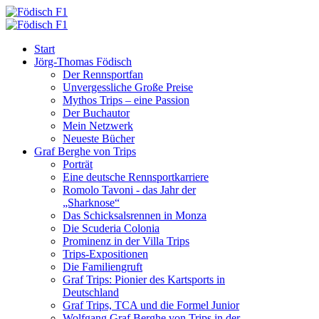
Start
Jörg-Thomas Födisch
Der Rennsportfan
Unvergessliche Große Preise
Mythos Trips – eine Passion
Der Buchautor
Mein Netzwerk
Neueste Bücher
Graf Berghe von Trips
Porträt
Eine deutsche Rennsportkarriere
Romolo Tavoni - das Jahr der
„Sharknose“
Das Schicksalsrennen in Monza
Die Scuderia Colonia
Prominenz in der Villa Trips
Trips-Expositionen
Die Familiengruft
Graf Trips: Pionier des Kartsports in
Deutschland
Graf Trips, TCA und die Formel Junior
Wolfgang Graf Berghe von Trips in der