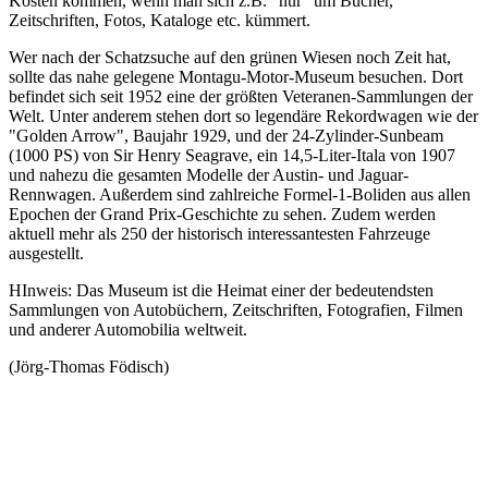
Kosten kommen, wenn man sich z.B. "nur" um Bücher,
Zeitschriften, Fotos, Kataloge etc. kümmert.
Wer nach der Schatzsuche auf den grünen Wiesen noch Zeit hat,
sollte das nahe gelegene Montagu-Motor-Museum besuchen. Dort
befindet sich seit 1952 eine der größten Veteranen-Sammlungen der
Welt. Unter anderem stehen dort so legendäre Rekordwagen wie der
"Golden Arrow", Baujahr 1929, und der 24-Zylinder-Sunbeam
(1000 PS) von Sir Henry Seagrave, ein 14,5-Liter-Itala von 1907
und nahezu die gesamten Modelle der Austin- und Jaguar-
Rennwagen. Außerdem sind zahlreiche Formel-1-Boliden aus allen
Epochen der Grand Prix-Geschichte zu sehen. Zudem werden
aktuell mehr als 250 der historisch interessantesten Fahrzeuge
ausgestellt.
HInweis: Das Museum ist die Heimat einer der bedeutendsten
Sammlungen von Autobüchern, Zeitschriften, Fotografien, Filmen
und anderer Automobilia weltweit.
(Jörg-Thomas Födisch)