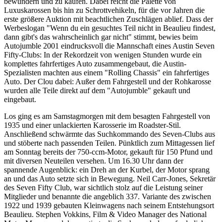
bewundern und zu kaufen. Dabei reicht die Palette von
Luxuskarossen bis hin zu Schrottvehikeln, für die vor Jahren die
erste größere Auktion mit beachtlichen Zuschlägen ablief. Dass der
Werbeslogan "Wenn du ein gesuchtes Teil nicht in Beaulieu findest,
dann gibt's das wahrscheinlich gar nicht" stimmt, bewies beim
Autojumble 2001 eindrucksvoll die Mannschaft eines Austin Seven
Fifty-Clubs: In der Rekordzeit von wenigen Stunden wurde ein
komplettes fahrfertiges Auto zusammengebaut, die Austin-
Spezialisten machten aus einem "Rolling Chassis" ein fahrfertiges
Auto. Der Clou dabei: Außer dem Fahrgestell und der Rohkarosse
wurden alle Teile direkt auf dem "Autojumble" gekauft und
eingebaut.
Los ging es am Samstagmorgen mit dem besagten Fahrgestell von
1935 und einer unlackierten Karosserie im Roadster-Stil.
Anschließend schwärmte das Suchkommando des Seven-Clubs aus
und stöberte nach passenden Teilen. Pünktlich zum Mittagessen lief
am Sonntag bereits der 750-ccm-Motor, gekauft für 150 Pfund und
mit diversen Neuteilen versehen. Um 16.30 Uhr dann der
spannende Augenblick: ein Dreh an der Kurbel, der Motor sprang
an und das Auto setzte sich in Bewegung. Neil Carr-Jones, Sekretär
des Seven Fifty Club, war sichtlich stolz auf die Leistung seiner
Mitglieder und benannte die angeblich 337. Variante des zwischen
1922 und 1939 gebauten Kleinwagens nach seinem Entstehungsort
Beaulieu. Stephen Vokkins, Film & Video Manager des National