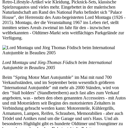
Retro-Lifestyle-Artikel wie Kleidung, Picknick-Sets, klassische
Spielzeugautos und vieles mehr. Eingebettet in der malerischen
Naturlandschaft am Rand des National Parks befindet sich "Palace
House", der Herrensitz des Auto-begeisterten Lord Montagu (1926 -
2015). Montagu, der die Veranstaltung 1967 ins Leben rief, stellt
inmitten seines Areals zweimal im Jahr für den - inzwischen
weltbekannten - Oldtimer-Markt sein weitflächiges Parkgelände zur
Verfügung.
Lord Montagu und Jörg-Thomas Födisch beim International
Autojumble in Beaulieu 2005
Beim "Spring Motor Mart Autojumble" im Mai mit rund 700
Verkaufsständen, und im September beim wesentlich größeren
"International Autojumble" mit mehr als 2000 Ständen, wird von
den "Stall holders" (Standbetreibern) auch fast alles zum Verkauf
angeboten, was - neben den oben genannten Accessoires - mit Autos
und mit Motorrädern seit Beginn des motorisierten Zeitalters in
Verbindung gebracht werden kann: Motorenteile, Kühlergrills,
Armaturen, Lampen, Reifen, Schrauben, Memorabilien - aber auch
Trödel und Antikes rund um die Garage und um's Haus. Und als
besonderes Highlight gibt es hunderte Oldtimer und Youngtimer zu