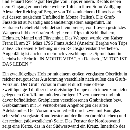
und Eduard Reichsgraf Berghe von Trips erinnern. Rechts neben
dem Eingang erinnert eine weitere Tafel an ihren Sohn Wolfgang
Alexander Reichsgraf Berghe von Trips mit einem Hinweis auch
auf dessen tragischen Unfalltod in Monza (Italien). Die Gruft-
Fassade ist aufwändig aus Sandsteinquadern ausgeführt. Im
zentralen Giebelfeld befindet sich ein breites, von Löwen gestütztes
Wappenschild der Grafen Berghe von Trips mit Schildhaltern,
Helmzier, Mantel und Fürstenhut. Das Wappen wurde von Kaiser
Franz II. am 27. März 1796 Franz Adolf (Anselm) Berghe von Trips
anlässlich dessen Erhebung in den Reichsgrafenstand verliehen.
Augenfällig ist auch ein mehrfach verschlungenes Spruchband in
lateinischer Schrift „IN MORTE VITA“, zu Deutsch „IM TOD IST
DAS LEBEN.“
Ein zweiflügeliges Holztor mit einem großen verglasten Oberlicht in
reicher neugotischer Ausformung verschließt nach außen den Gruft-
Vorraum. Der Gruft-Vorraum mündet durch eine offene
zweiflügelige Tür über eine dreistufige Treppe nach innen zum tiefer
gelegenen Gruft-Raum mit den dortigen 13 vermauerten und mit
davor befindlichen Grabplatten verschlossenen Grabnischen bzw.
Grabkammern mit 14 verstorbenen Angehörigen der alten
Adelsfamilie. Der Vorraum wird erhellt durch zwei mit Buntglas
sehr schön verglaste Rundfenster auf der linken (nordöstlichen) und
der rechten (südwestlichen) Seite. Das Fenster der Nordostwand
zeigt eine Kerze, das in der Südwestwand ein Kreuz. Innerhalb des