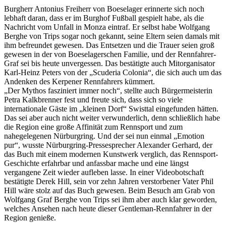
Burgherr Antonius Freiherr von Boeselager erinnerte sich noch
lebhaft daran, dass er im Burghof Fußball gespielt habe, als die
Nachricht vom Unfall in Monza eintraf. Er selbst habe Wolfgang
Berghe von Trips sogar noch gekannt, seine Eltern seien damals mit
ihm befreundet gewesen. Das Entsetzen und die Trauer seien groß
gewesen in der von Boeselagerschen Familie, und der Rennfahrer-
Graf sei bis heute unvergessen. Das bestätigte auch Mitorganisator
Karl-Heinz Peters von der „Scuderia Colonia“, die sich auch um das
Andenken des Kerpener Rennfahrers kümmert.
„Der Mythos fasziniert immer noch“, stellte auch Bürgermeisterin
Petra Kalkbrenner fest und freute sich, dass sich so viele
internationale Gäste im „kleinen Dorf“ Swisttal eingefunden hätten.
Das sei aber auch nicht weiter verwunderlich, denn schließlich habe
die Region eine große Affinität zum Rennsport und zum
nahegelegenen Nürburgring. Und der sei nun einmal „Emotion
pur“, wusste Nürburgring-Pressesprecher Alexander Gerhard, der
das Buch mit einem modernen Kunstwerk verglich, das Rennsport-
Geschichte erfahrbar und anfassbar mache und eine längst
vergangene Zeit wieder aufleben lasse. In einer Videobotschaft
bestätigte Derek Hill, sein vor zehn Jahren verstorbener Vater Phil
Hill wäre stolz auf das Buch gewesen. Beim Besuch am Grab von
Wolfgang Graf Berghe von Trips sei ihm aber auch klar geworden,
welches Ansehen nach heute dieser Gentleman-Rennfahrer in der
Region genieße.