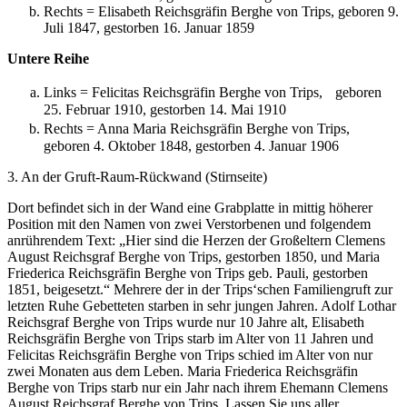
Rechts = Elisabeth Reichsgräfin Berghe von Trips, geboren 9.
Juli 1847, gestorben 16. Januar 1859
Untere Reihe
Links = Felicitas Reichsgräfin Berghe von Trips, geboren
25. Februar 1910, gestorben 14. Mai 1910
Rechts = Anna Maria Reichsgräfin Berghe von Trips,
geboren 4. Oktober 1848, gestorben 4. Januar 1906
3. An der Gruft-Raum-Rückwand (Stirnseite)
Dort befindet sich in der Wand eine Grabplatte in mittig höherer
Position mit den Namen von zwei Verstorbenen und folgendem
anrührendem Text: „Hier sind die Herzen der Großeltern Clemens
August Reichsgraf Berghe von Trips, gestorben 1850, und Maria
Friederica Reichsgräfin Berghe von Trips geb. Pauli, gestorben
1851, beigesetzt.“ Mehrere der in der Trips‘schen Familiengruft zur
letzten Ruhe Gebetteten starben in sehr jungen Jahren. Adolf Lothar
Reichsgraf Berghe von Trips wurde nur 10 Jahre alt, Elisabeth
Reichsgräfin Berghe von Trips starb im Alter von 11 Jahren und
Felicitas Reichsgräfin Berghe von Trips schied im Alter von nur
zwei Monaten aus dem Leben. Maria Friederica Reichsgräfin
Berghe von Trips starb nur ein Jahr nach ihrem Ehemann Clemens
August Reichsgraf Berghe von Trips. Lassen Sie uns aller