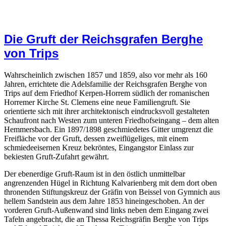
Die Gruft der Reichsgrafen Berghe
von Trips
Wahrscheinlich zwischen 1857 und 1859, also vor mehr als 160
Jahren, errichtete die Adelsfamilie der Reichsgrafen Berghe von
Trips auf dem Friedhof Kerpen-Horrem südlich der romanischen
Horremer Kirche St. Clemens eine neue Familiengruft. Sie
orientierte sich mit ihrer architektonisch eindrucksvoll gestalteten
Schaufront nach Westen zum unteren Friedhofseingang – dem alten
Hemmersbach. Ein 1897/1898 geschmiedetes Gitter umgrenzt die
Freifläche vor der Gruft, dessen zweiflügeliges, mit einem
schmiedeeisernen Kreuz bekröntes, Eingangstor Einlass zur
bekiesten Gruft-Zufahrt gewährt.
Der ebenerdige Gruft-Raum ist in den östlich unmittelbar
angrenzenden Hügel in Richtung Kalvarienberg mit dem dort oben
thronenden Stiftungskreuz der Gräfin von Beissel von Gymnich aus
hellem Sandstein aus dem Jahre 1853 hineingeschoben. An der
vorderen Gruft-Außenwand sind links neben dem Eingang zwei
Tafeln angebracht, die an Thessa Reichsgräfin Berghe von Trips