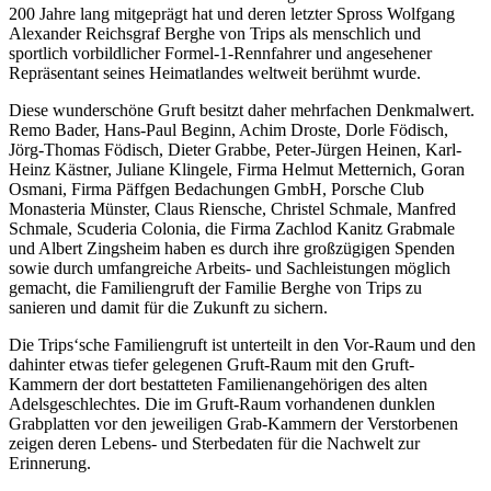
200 Jahre lang mitgeprägt hat und deren letzter Spross Wolfgang
Alexander Reichsgraf Berghe von Trips als menschlich und
sportlich vorbildlicher Formel-1-Rennfahrer und angesehener
Repräsentant seines Heimatlandes weltweit berühmt wurde.
Diese wunderschöne Gruft besitzt daher mehrfachen Denkmalwert.
Remo Bader, Hans-Paul Beginn, Achim Droste, Dorle Födisch,
Jörg-Thomas Födisch, Dieter Grabbe, Peter-Jürgen Heinen, Karl-
Heinz Kästner, Juliane Klingele, Firma Helmut Metternich, Goran
Osmani, Firma Päffgen Bedachungen GmbH, Porsche Club
Monasteria Münster, Claus Riensche, Christel Schmale, Manfred
Schmale, Scuderia Colonia, die Firma Zachlod Kanitz Grabmale
und Albert Zingsheim haben es durch ihre großzügigen Spenden
sowie durch umfangreiche Arbeits- und Sachleistungen möglich
gemacht, die Familiengruft der Familie Berghe von Trips zu
sanieren und damit für die Zukunft zu sichern.
Die Trips‘sche Familiengruft ist unterteilt in den Vor-Raum und den
dahinter etwas tiefer gelegenen Gruft-Raum mit den Gruft-
Kammern der dort bestatteten Familienangehörigen des alten
Adelsgeschlechtes. Die im Gruft-Raum vorhandenen dunklen
Grabplatten vor den jeweiligen Grab-Kammern der Verstorbenen
zeigen deren Lebens- und Sterbedaten für die Nachwelt zur
Erinnerung.