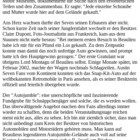
Motor Museums, dokumentierte die Suche nach den erforderlichen
Teilen und den Zusammenbau. Er sagte: "Jede einzelne Schraube
und Mutter wurde hier auf dem Gelände gekauft."
Ans Herz wachsen durfte der Seven seinen Erbauern aber nicht.
Schon kurze Zeit nach seiner Jungfernfahrt wechselt er den Besitzer.
Claire Dupont, Foto-Journalistin aus Frankreich, kam aus dem
Staunen nicht mehr heraus: "Bei meinem ersten Besuch in Beaulieu
habe ich mir für ein Pfund ein Los gekauft. Zu dem Zeitpunkt
konnte man damit das noch unfertige Auto gewinnen, und prompt
hatte ich den Hauptgewinn gezogen." Der erste Gratulant war
übrigens Lord Montagu of Beaulieu selbst. Einige Monate später, im
Februar 2002, machte der Wagen nochmals Schlagzeilen. Austin
Seven Fans vom Kontinent konnten sich das Snap-Kit-Auto auf der
weltbekannten Retromobile in Paris ansehen, als es seiner Besitzerin
offiziell und feierlich übergeben wurde.
Der "Autojumble": eine unerschöpfliche und faszinierende
Fundgrube für Schnäppchenjäger und solche, die es werden wollen.
Das überwältigende Angebot machen den Fans allerdings immer
wieder zu schaffen, denn die beiden Veranstaltungstage reichen
meist nicht aus, alles zu sehen. Ich bin mir ziemlich sicher, dass man
nicht unbedingt zum Kreis der Besitzer von historischen
Automobilen und Motorrädern gehören muss. Man kann auf
Beaulieus legendärem Autojumble-Gelände auch voll auf seine