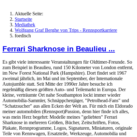
Aktuelle Seite:
Startseite
Mediathek
Wolfgang Graf Berghe von Trips - Rennsportkarriere
foedisch
Ferrari Sharknose in Beaulieu ...
Es gibt viele interessante Veranstaltungen für Oldtimer-Freunde. So
zum Beispiel in Beaulieu, rund 150 Kilometer von London entfernt,
im New Forest National Park (Hampshire). Dort findet seit 1967
zweimal jährlich, im Mai und im September, der Internationale
Autojumble statt. Seit Mitte der 1990er Jahre besuche ich
regelmäßig diesen größten Auto- und Teilemarkt in Europa. Der
kleine, verträumte Ort nahe Southampton lockt immer wieder
Automobilia-Sammler, Schnäppchenjäger, "Petrolhead-Fans" und
"Schatzsucher" aus allen Ecken der Welt an. Für mich ein Eldorado
meiner automobilen (Rennsport)Passion, denn hier finde ich alles,
was mein Herz begehrt: Modelle meines "geliebten" Ferrari
Sharknose in mehreren Größen, Bücher, Zeitschriften, Fotos,
Plakate, Rennprogramme, Logos, Signaturen, Miniaturen, originale
Teile von Rennwagen, Ersatzteile, Werkzeuge, Automobilia und