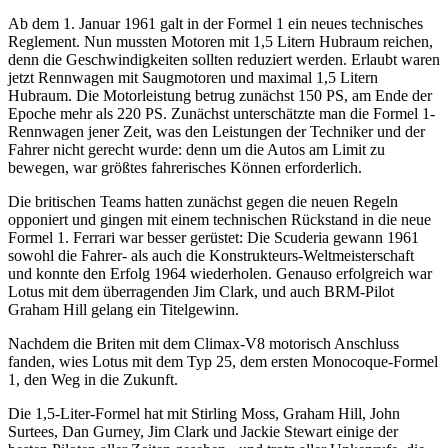
Ab dem 1. Januar 1961 galt in der Formel 1 ein neues technisches
Reglement. Nun mussten Motoren mit 1,5 Litern Hubraum reichen,
denn die Geschwindigkeiten sollten reduziert werden. Erlaubt waren
jetzt Rennwagen mit Saugmotoren und maximal 1,5 Litern
Hubraum. Die Motorleistung betrug zunächst 150 PS, am Ende der
Epoche mehr als 220 PS. Zunächst unterschätzte man die Formel 1-
Rennwagen jener Zeit, was den Leistungen der Techniker und der
Fahrer nicht gerecht wurde: denn um die Autos am Limit zu
bewegen, war größtes fahrerisches Können erforderlich.
Die britischen Teams hatten zunächst gegen die neuen Regeln
opponiert und gingen mit einem technischen Rückstand in die neue
Formel 1. Ferrari war besser gerüstet: Die Scuderia gewann 1961
sowohl die Fahrer- als auch die Konstrukteurs-Weltmeisterschaft
und konnte den Erfolg 1964 wiederholen. Genauso erfolgreich war
Lotus mit dem überragenden Jim Clark, und auch BRM-Pilot
Graham Hill gelang ein Titelgewinn.
Nachdem die Briten mit dem Climax-V8 motorisch Anschluss
fanden, wies Lotus mit dem Typ 25, dem ersten Monocoque-Formel
1, den Weg in die Zukunft.
Die 1,5-Liter-Formel hat mit Stirling Moss, Graham Hill, John
Surtees, Dan Gurney, Jim Clark und Jackie Stewart einige der