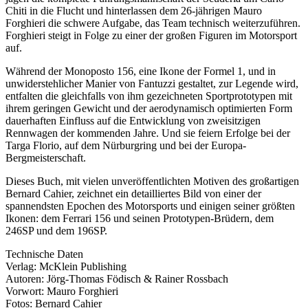
Chiti in die Flucht und hinterlassen dem 26-jährigen Mauro
Forghieri die schwere Aufgabe, das Team technisch weiterzuführen.
Forghieri steigt in Folge zu einer der großen Figuren im Motorsport
auf.
Während der Monoposto 156, eine Ikone der Formel 1, und in
unwiderstehlicher Manier von Fantuzzi gestaltet, zur Legende wird,
entfalten die gleichfalls von ihm gezeichneten Sportprototypen mit
ihrem geringen Gewicht und der aerodynamisch optimierten Form
dauerhaften Einfluss auf die Entwicklung von zweisitzigen
Rennwagen der kommenden Jahre. Und sie feiern Erfolge bei der
Targa Florio, auf dem Nürburgring und bei der Europa-
Bergmeisterschaft.
Dieses Buch, mit vielen unveröffentlichten Motiven des großartigen
Bernard Cahier, zeichnet ein detailliertes Bild von einer der
spannendsten Epochen des Motorsports und einigen seiner größten
Ikonen: dem Ferrari 156 und seinen Prototypen-Brüdern, dem
246SP und dem 196SP.
Technische Daten
Verlag: McKlein Publishing
Autoren: Jörg-Thomas Födisch & Rainer Rossbach
Vorwort: Mauro Forghieri
Fotos: Bernard Cahier