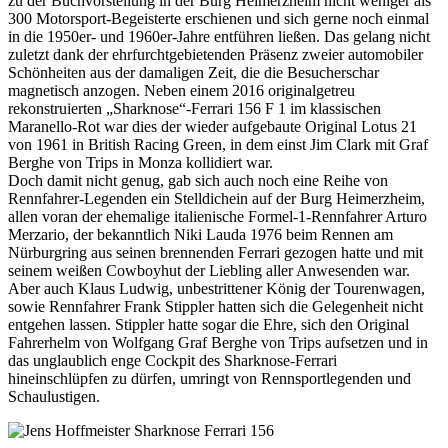
zu der Buchvorstellung in der Burg Heimerzheim nicht weniger als
300 Motorsport-Begeisterte erschienen und sich gerne noch einmal
in die 1950er- und 1960er-Jahre entführen ließen. Das gelang nicht
zuletzt dank der ehrfurchtgebietenden Präsenz zweier automobiler
Schönheiten aus der damaligen Zeit, die die Besucherschar
magnetisch anzogen. Neben einem 2016 originalgetreu
rekonstruierten „Sharknose“-Ferrari 156 F 1 im klassischen
Maranello-Rot war dies der wieder aufgebaute Original Lotus 21
von 1961 in British Racing Green, in dem einst Jim Clark mit Graf
Berghe von Trips in Monza kollidiert war.
Doch damit nicht genug, gab sich auch noch eine Reihe von
Rennfahrer-Legenden ein Stelldichein auf der Burg Heimerzheim,
allen voran der ehemalige italienische Formel-1-Rennfahrer Arturo
Merzario, der bekanntlich Niki Lauda 1976 beim Rennen am
Nürburgring aus seinen brennenden Ferrari gezogen hatte und mit
seinem weißen Cowboyhut der Liebling aller Anwesenden war.
Aber auch Klaus Ludwig, unbestrittener König der Tourenwagen,
sowie Rennfahrer Frank Stippler hatten sich die Gelegenheit nicht
entgehen lassen. Stippler hatte sogar die Ehre, sich den Original
Fahrerhelm von Wolfgang Graf Berghe von Trips aufsetzen und in
das unglaublich enge Cockpit des Sharknose-Ferrari
hineinschlüpfen zu dürfen, umringt von Rennsportlegenden und
Schaulustigen.