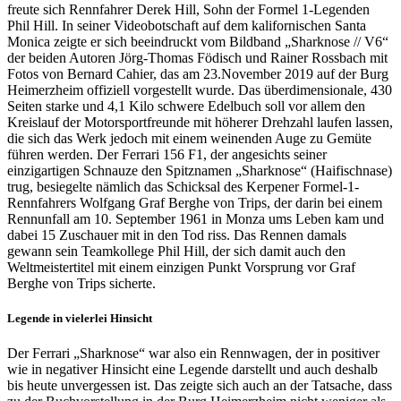
freute sich Rennfahrer Derek Hill, Sohn der Formel 1-Legenden
Phil Hill. In seiner Videobotschaft auf dem kalifornischen Santa
Monica zeigte er sich beeindruckt vom Bildband „Shark­nose // V6“
der beiden Autoren Jörg-Thomas Födisch und Rainer Rossbach mit
Fotos von Bernard Cahier, das am 23.November 2019 auf der Burg
Heimerzheim offiziell vorgestellt wurde. Das überdimensionale, 430
Seiten starke und 4,1 Kilo schwere Edelbuch soll vor allem den
Kreislauf der Motorsportfreunde mit höherer Drehzahl laufen lassen,
die sich das Werk jedoch mit einem weinenden Auge zu Gemüte
führen werden. Der Ferrari 156 F1, der angesichts seiner
einzigartigen Schnauze den Spitznamen „Sharknose“ (Haifischnase)
trug, besiegelte nämlich das Schicksal des Kerpener Formel-1-
Rennfahrers Wolfgang Graf Berghe von Trips, der darin bei einem
Rennunfall am 10. September 1961 in Monza ums Leben kam und
dabei 15 Zuschauer mit in den Tod riss. Das Rennen damals
gewann sein Teamkollege Phil Hill, der sich damit auch den
Weltmeistertitel mit einem einzigen Punkt Vorsprung vor Graf
Berghe von Trips sicherte.
Legende in vielerlei Hinsicht
Der Ferrari „Sharknose“ war also ein Rennwagen, der in positiver
wie in negativer Hinsicht eine Legende darstellt und auch deshalb
bis heute unvergessen ist. Das zeigte sich auch an der Tatsache, dass