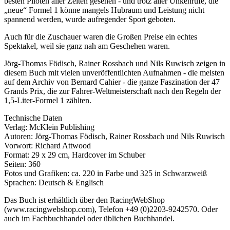
besten Piloten aller Zeiten gesehen - und trotz aller Unkenrufe, die
„neue“ Formel 1 könne mangels Hubraum und Leistung nicht
spannend werden, wurde aufregender Sport geboten.
Auch für die Zuschauer waren die Großen Preise ein echtes
Spektakel, weil sie ganz nah am Geschehen waren.
Jörg-Thomas Födisch, Rainer Rossbach und Nils Ruwisch zeigen in
diesem Buch mit vielen unveröffentlichten Aufnahmen - die meisten
auf dem Archiv von Bernard Cahier - die ganze Faszination der 47
Grands Prix, die zur Fahrer-Weltmeisterschaft nach den Regeln der
1,5-Liter-Formel 1 zählten.
Technische Daten
Verlag: McKlein Publishing
Autoren: Jörg-Thomas Födisch, Rainer Rossbach und Nils Ruwisch
Vorwort: Richard Attwood
Format: 29 x 29 cm, Hardcover im Schuber
Seiten: 360
Fotos und Grafiken: ca. 220 in Farbe und 325 in Schwarzweiß
Sprachen: Deutsch & Englisch
Das Buch ist erhältlich über den RacingWebShop
(www.racingwebshop.com), Telefon +49 (0)2203-9242570. Oder
auch im Fachbuchhandel oder üblichen Buchhandel.