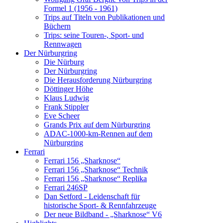
Formel 1 (1956 - 1961)
Trips auf Titeln von Publikationen und
Büchern
Trips: seine Touren-, Sport- und
Rennwagen
Der Nürburgring
Die Nürburg
Der Nürburgring
Die Herausforderung Nürburgring
Döttinger Höhe
Klaus Ludwig
Frank Stippler
Eve Scheer
Grands Prix auf dem Nürburgring
ADAC-1000-km-Rennen auf dem
Nürburgring
Ferrari
Ferrari 156 „Sharknose“
Ferrari 156 „Sharknose“ Technik
Ferrari 156 „Sharknose“ Replika
Ferrari 246SP
Dan Setford - Leidenschaft für
historische Sport- & Rennfahrzeuge
Der neue Bildband - „Sharknose“ V6