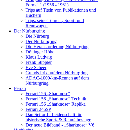
Formel 1 (1956 - 1961)
Trips auf Titeln von Publikationen und
Büchern
Trips: seine Touren-, Sport- und
Rennwagen
Der Nürburgring
Die Nürburg
Der Nürburgring
Die Herausforderung Nürburgring
Döttinger Höhe
Klaus Ludwig
Frank Stippler
Eve Scheer
Grands Prix auf dem Nürburgring
ADAC-1000-km-Rennen auf dem
Nürburgring
Ferrari
Ferrari 156 „Sharknose“
Ferrari 156 „Sharknose“ Technik
Ferrari 156 „Sharknose“ Replika
Ferrari 246SP
Dan Setford - Leidenschaft für
historische Sport- & Rennfahrzeuge
Der neue Bildband - „Sharknose“ V6