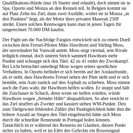
Qualifikations-Hürde (nur 16 Starter sind erlaubt), doch nimmt sie in
Spa, Oporto und Monza an den Rennen teil. In Belgien kommt sie
auf Platz Zehn ins Ziel, dann zwei Ausfälle, wobei sie in Monza „in
den Punkten“ liegt, als der Motor ihres privaten Maserati 250F
streikt. Einen solchen Rennwagen kann man in jenen Tagen für
umgerechnet 70.000 DM kaufen.
Der Fight um die Nachfolge Fangios entwickelt sich zu einem Duell
zwischen dem Ferrari-Piloten Mike Hawthorn und Stirling Moss,
der unverändert für Vanwall antritt. Moss siegt viermal, sein Rivale
lediglich einmal, doch unterm Strich sammelt Hawthorn mehr
Punkte und schnappt sich den Titel. 42 zu 41 endet der Zweikampf.
Bei Licht betrachtet unterliegt Moss wegen seines sportlichen
Verhaltens. In Oporto befindet er sich bereits auf der Auslaufrunde,
als er sieht, dass Hawthorns Ferrari neben der Piste steht und er sich
bemüht, sein Auto zurück auf den Asphalt zu schieben. Moss nimmt
auch die Fans wahr, die Hawthorn helfen wollen. Er stoppt und hält
die Zuschauer in Schach, denn wenn sie helfen würden, würde
Hawthorn wegen „fremder Hilfe“ disqualifiziert. So aber erreicht er
das Ziel straffrei als Zweiter und kassiert sieben WM-Punkte. Den
zum Titelgewinn fehlenden Zähler (bei Punktgleichheit hätte ihm die
höhere Anzahl an Siegen den Titel eingebracht) hätte sich Moss
durch die schnellste Rennrunde in Portugal holen können.
Tatsächlich ist er während des Rennens im Glauben, diesen Punkt
sicher zu haben, weil er im Eifer des Gefechts ein Boxensignal