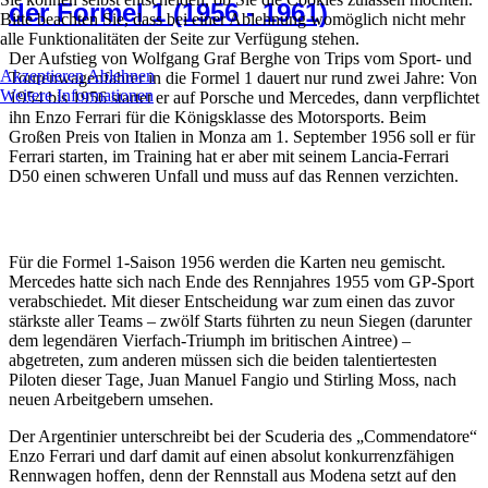
der Formel 1 (1956 - 1961)
Bitte beachten Sie, dass bei einer Ablehnung womöglich nicht mehr
alle Funktionalitäten der Seite zur Verfügung stehen.
Der Aufstieg von Wolfgang Graf Berghe von Trips vom Sport- und
Akzeptieren
Ablehnen
Tourenwagenfahrer in die Formel 1 dauert nur rund zwei Jahre: Von
Weitere Informationen
1954 bis 1956 startet er auf Porsche und Mercedes, dann verpflichtet
ihn Enzo Ferrari für die Königsklasse des Motorsports. Beim
Großen Preis von Italien in Monza am 1. September 1956 soll er für
Ferrari starten, im Training hat er aber mit seinem Lancia-Ferrari
D50 einen schweren Unfall und muss auf das Rennen verzichten.
1956
Für die Formel 1-Saison 1956 werden die Karten neu gemischt.
Mercedes hatte sich nach Ende des Rennjahres 1955 vom GP-Sport
verabschiedet. Mit dieser Entscheidung war zum einen das zuvor
stärkste aller Teams – zwölf Starts führten zu neun Siegen (darunter
dem legendären Vierfach-Triumph im britischen Aintree) –
abgetreten, zum anderen müssen sich die beiden talentiertesten
Piloten dieser Tage, Juan Manuel Fangio und Stirling Moss, nach
neuen Arbeitgebern umsehen.
Der Argentinier unterschreibt bei der Scuderia des „Commendatore“
Enzo Ferrari und darf damit auf einen absolut konkurrenzfähigen
Rennwagen hoffen, denn der Rennstall aus Modena setzt auf den