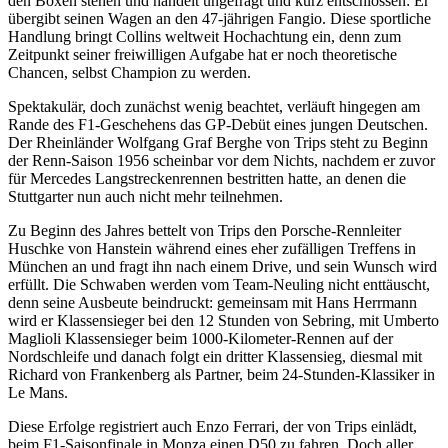
den Boxen stehen und handelt ungefragt und kurz entschlossen: Er
übergibt seinen Wagen an den 47-jährigen Fangio. Diese sportliche
Handlung bringt Collins weltweit Hochachtung ein, denn zum
Zeitpunkt seiner freiwilligen Aufgabe hat er noch theoretische
Chancen, selbst Champion zu werden.
Spektakulär, doch zunächst wenig beachtet, verläuft hingegen am
Rande des F1-Geschehens das GP-Debüt eines jungen Deutschen.
Der Rheinländer Wolfgang Graf Berghe von Trips steht zu Beginn
der Renn-Saison 1956 scheinbar vor dem Nichts, nachdem er zuvor
für Mercedes Langstreckenrennen bestritten hatte, an denen die
Stuttgarter nun auch nicht mehr teilnehmen.
Zu Beginn des Jahres bettelt von Trips den Porsche-Rennleiter
Huschke von Hanstein während eines eher zufälligen Treffens in
München an und fragt ihn nach einem Drive, und sein Wunsch wird
erfüllt. Die Schwaben werden vom Team-Neuling nicht enttäuscht,
denn seine Ausbeute beindruckt: gemeinsam mit Hans Herrmann
wird er Klassensieger bei den 12 Stunden von Sebring, mit Umberto
Maglioli Klassensieger beim 1000-Kilometer-Rennen auf der
Nordschleife und danach folgt ein dritter Klassensieg, diesmal mit
Richard von Frankenberg als Partner, beim 24-Stunden-Klassiker in
Le Mans.
Diese Erfolge registriert auch Enzo Ferrari, der von Trips einlädt,
beim F1-Saisonfinale in Monza einen D50 zu fahren. Doch aller