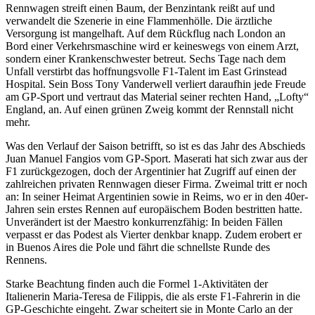
Rennwagen streift einen Baum, der Benzintank reißt auf und
verwandelt die Szenerie in eine Flammenhölle. Die ärztliche
Versorgung ist mangelhaft. Auf dem Rückflug nach London an
Bord einer Verkehrsmaschine wird er keineswegs von einem Arzt,
sondern einer Krankenschwester betreut. Sechs Tage nach dem
Unfall verstirbt das hoffnungsvolle F1-Talent im East Grinstead
Hospital. Sein Boss Tony Vanderwell verliert daraufhin jede Freude
am GP-Sport und vertraut das Material seiner rechten Hand, „Lofty“
England, an. Auf einen grünen Zweig kommt der Rennstall nicht
mehr.
Was den Verlauf der Saison betrifft, so ist es das Jahr des Abschieds
Juan Manuel Fangios vom GP-Sport. Maserati hat sich zwar aus der
F1 zurückgezogen, doch der Argentinier hat Zugriff auf einen der
zahlreichen privaten Rennwagen dieser Firma. Zweimal tritt er noch
an: In seiner Heimat Argentinien sowie in Reims, wo er in den 40er-
Jahren sein erstes Rennen auf europäischem Boden bestritten hatte.
Unverändert ist der Maestro konkurrenzfähig: In beiden Fällen
verpasst er das Podest als Vierter denkbar knapp. Zudem erobert er
in Buenos Aires die Pole und fährt die schnellste Runde des
Rennens.
Starke Beachtung finden auch die Formel 1-Aktivitäten der
Italienerin Maria-Teresa de Filippis, die als erste F1-Fahrerin in die
GP-Geschichte eingeht. Zwar scheitert sie in Monte Carlo an der