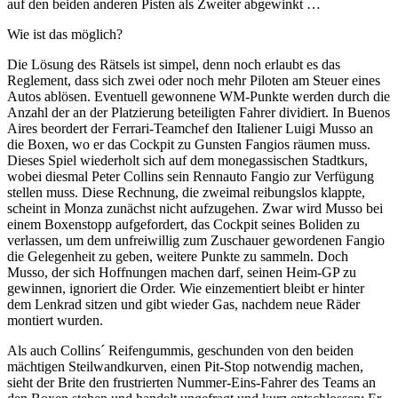
auf den beiden anderen Pisten als Zweiter abgewinkt …
Wie ist das möglich?
Die Lösung des Rätsels ist simpel, denn noch erlaubt es das
Reglement, dass sich zwei oder noch mehr Piloten am Steuer eines
Autos ablösen. Eventuell gewonnene WM-Punkte werden durch die
Anzahl der an der Platzierung beteiligten Fahrer dividiert. In Buenos
Aires beordert der Ferrari-Teamchef den Italiener Luigi Musso an
die Boxen, wo er das Cockpit zu Gunsten Fangios räumen muss.
Dieses Spiel wiederholt sich auf dem monegassischen Stadtkurs,
wobei diesmal Peter Collins sein Rennauto Fangio zur Verfügung
stellen muss. Diese Rechnung, die zweimal reibungslos klappte,
scheint in Monza zunächst nicht aufzugehen. Zwar wird Musso bei
einem Boxenstopp aufgefordert, das Cockpit seines Boliden zu
verlassen, um dem unfreiwillig zum Zuschauer gewordenen Fangio
die Gelegenheit zu geben, weitere Punkte zu sammeln. Doch
Musso, der sich Hoffnungen machen darf, seinen Heim-GP zu
gewinnen, ignoriert die Order. Wie einzementiert bleibt er hinter
dem Lenkrad sitzen und gibt wieder Gas, nachdem neue Räder
montiert wurden.
Als auch Collins´ Reifengummis, geschunden von den beiden
mächtigen Steilwandkurven, einen Pit-Stop notwendig machen,
sieht der Brite den frustrierten Nummer-Eins-Fahrer des Teams an