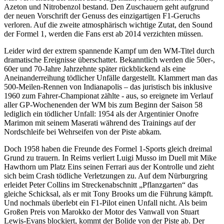
Azeton und Nitrobenzol bestand. Den Zuschauern geht aufgrund
der neuen Vorschrift der Genuss des einzigartigen F1-Geruchs
verloren. Auf die zweite atmosphärisch wichtige Zutat, den Sound
der Formel 1, werden die Fans erst ab 2014 verzichten müssen.
Leider wird der extrem spannende Kampf um den WM-Titel durch
dramatische Ereignisse überschattet. Bekanntlich werden die 50er-,
60er und 70-Jahre Jahrzehnte später rückblickend als eine
Aneinanderreihung tödlicher Unfälle dargestellt. Klammert man das
500-Meilen-Rennen von Indianapolis – das juristisch bis inklusive
1960 zum Fahrer-Championat zählte - aus, so ereignete im Verlauf
aller GP-Wochenenden der WM bis zum Beginn der Saison 58
lediglich ein tödlicher Unfall: 1954 als der Argentinier Onofre
Marimon mit seinem Maserati während des Trainings auf der
Nordschleife bei Wehrseifen von der Piste abkam.
Doch 1958 haben die Freunde des Formel 1-Sports gleich dreimal
Grund zu trauern. In Reims verliert Luigi Musso im Duell mit Mike
Hawthorn um Platz Eins seinen Ferrari aus der Kontrolle und zieht
sich beim Crash tödliche Verletzungen zu. Auf dem Nürburgring
erleidet Peter Collins im Streckenabschnitt „Pflanzgarten“ das
gleiche Schicksal, als er mit Tony Brooks um die Führung kämpft.
Und nochmals überlebt ein F1-Pilot einen Unfall nicht. Als beim
Großen Preis von Marokko der Motor des Vanwall von Stuart
Lewis-Evans blockiert, kommt der Bolide von der Piste ab. Der