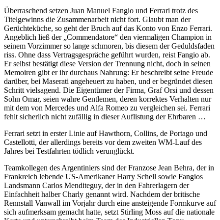
Überraschend setzen Juan Manuel Fangio und Ferrari trotz des
Titelgewinns die Zusammenarbeit nicht fort. Glaubt man der
Gerüchteküche, so geht der Bruch auf das Konto von Enzo Ferrari.
Angeblich ließ der „Commendatore“ den viermaligen Champion in
seinem Vorzimmer so lange schmoren, bis diesem der Geduldsfaden
riss. Ohne dass Vertragsgespräche geführt wurden, reist Fangio ab.
Er selbst bestätigt diese Version der Trennung nicht, doch in seinen
Memoiren gibt er ihr durchaus Nahrung: Er beschreibt seine Freude
darüber, bei Maserati angeheuert zu haben, und er begründet diesen
Schritt vielsagend. Die Eigentümer der Firma, Graf Orsi und dessen
Sohn Omar, seien wahre Gentlemen, deren korrektes Verhalten nur
mit dem von Mercedes und Alfa Romeo zu vergleichen sei. Ferrari
fehlt sicherlich nicht zufällig in dieser Auflistung der Ehrbaren …
Ferrari setzt in erster Linie auf Hawthorn, Collins, de Portago und
Castellotti, der allerdings bereits vor dem zweiten WM-Lauf des
Jahres bei Testfahrten tödlich verunglückt.
Teamkollegen des Argentiniers sind der Franzose Jean Behra, der in
Frankreich lebende US-Amerikaner Harry Schell sowie Fangios
Landsmann Carlos Menditeguy, der in den Fahrerlagern der
Einfachheit halber Charly genannt wird. Nachdem der britische
Rennstall Vanwall im Vorjahr durch eine ansteigende Formkurve auf
sich aufmerksam gemacht hatte, setzt Stirling Moss auf die nationale