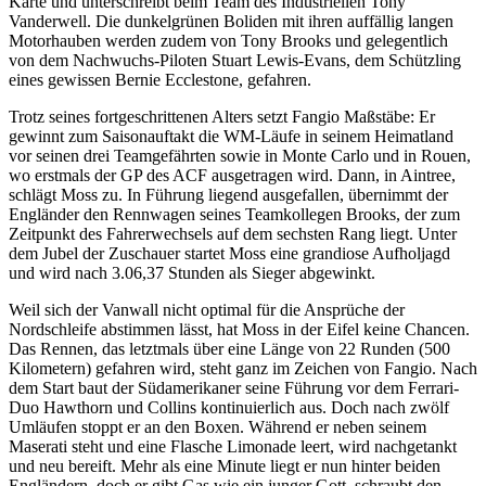
Karte und unterschreibt beim Team des Industriellen Tony
Vanderwell. Die dunkelgrünen Boliden mit ihren auffällig langen
Motorhauben werden zudem von Tony Brooks und gelegentlich
von dem Nachwuchs-Piloten Stuart Lewis-Evans, dem Schützling
eines gewissen Bernie Ecclestone, gefahren.
Trotz seines fortgeschrittenen Alters setzt Fangio Maßstäbe: Er
gewinnt zum Saisonauftakt die WM-Läufe in seinem Heimatland
vor seinen drei Teamgefährten sowie in Monte Carlo und in Rouen,
wo erstmals der GP des ACF ausgetragen wird. Dann, in Aintree,
schlägt Moss zu. In Führung liegend ausgefallen, übernimmt der
Engländer den Rennwagen seines Teamkollegen Brooks, der zum
Zeitpunkt des Fahrerwechsels auf dem sechsten Rang liegt. Unter
dem Jubel der Zuschauer startet Moss eine grandiose Aufholjagd
und wird nach 3.06,37 Stunden als Sieger abgewinkt.
Weil sich der Vanwall nicht optimal für die Ansprüche der
Nordschleife abstimmen lässt, hat Moss in der Eifel keine Chancen.
Das Rennen, das letztmals über eine Länge von 22 Runden (500
Kilometern) gefahren wird, steht ganz im Zeichen von Fangio. Nach
dem Start baut der Südamerikaner seine Führung vor dem Ferrari-
Duo Hawthorn und Collins kontinuierlich aus. Doch nach zwölf
Umläufen stoppt er an den Boxen. Während er neben seinem
Maserati steht und eine Flasche Limonade leert, wird nachgetankt
und neu bereift. Mehr als eine Minute liegt er nun hinter beiden
Engländern, doch er gibt Gas wie ein junger Gott, schraubt den