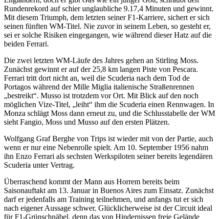
Rundenrekord auf schier unglaubliche 9.17,4 Minuten und gewinnt.
Mit diesem Triumph, dem letzten seiner F1-Karriere, sichert er sich
seinen fünften WM-Titel. Nie zuvor in seinem Leben, so gesteht er,
sei er solche Risiken eingegangen, wie während dieser Hatz auf die
beiden Ferrari.
Die zwei letzten WM-Läufe des Jahres gehen an Stirling Moss.
Zunächst gewinnt er auf der 25,8 km langen Piste von Pescara.
Ferrari tritt dort nicht an, weil die Scuderia nach dem Tod de
Portagos während der Mille Miglia italienische Straßenrennen
„bestreikt“. Musso ist trotzdem vor Ort. Mit Blick auf den noch
möglichen Vize-Titel, „leiht“ ihm die Scuderia einen Rennwagen. In
Monza schlägt Moss dann erneut zu, und die Schlusstabelle der WM
sieht Fangio, Moss und Musso auf den ersten Plätzen.
Wolfgang Graf Berghe von Trips ist wieder mit von der Partie, auch
wenn er nur eine Nebenrolle spielt. Am 10. September 1956 nahm
ihn Enzo Ferrari als sechsten Werkspiloten seiner bereits legendären
Scuderia unter Vertrag.
Überraschend kommt der Mann aus Horrem bereits beim
Saisonauftakt am 13. Januar in Buenos Aires zum Einsatz. Zunächst
darf er jedenfalls am Training teilnehmen, und anfangs tut er sich
nach eigener Aussage schwer. Glücklicherweise ist der Circuit ideal
für F1-Grünschnäbel, denn das von Hindernissen freie Gelände