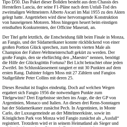
Tipo D50. Das Paket dieser Boliden besteht aus dem Chassis des
Herstellers Lancia, der seine F1-Pläne nach dem Unfall-Tod des
zweimaligen Weltmeisters Alberto Ascari im Mai 1955 zu den Akten
gelegt hatte. Angetrieben wird diese hervorragende Konstruktion
von hauseigenen Motoren. Moss hingegen heuert beim einstigen
ernsthaften Konkurrenten, der Officine Maserati, an.
Der Titel geht letztlich, die Entscheidung fällt beim Finale in Monza,
an Fangio, und der Südamerikaner konnte rückblickend von einer
großen Portion Glück sprechen, zum bereits vierten Male als
Champion der Fahrer-Weltmeisterschaft gekürt zu werden. Der
große Fangio, den sie ehrfürchtig den „Maestro“ nennen, benötigt
die Hilfe der Glücksgöttin Fortuna? Bei Licht betrachtet ohne jeden
Zweifel. Im Schlussklassement rangiert er mit 30 Punkten auf dem
ersten Rang. Dahinter folgen Moss mit 27 Zählern und Fangios
Stallgefährte Peter Collins mit deren 25.
Dieses Resultat ist fraglos eindeutig. Doch auf welchen Wegen
ergattert sich Fangio 1956 die notwendigen Punkte zum
Titelgewinn? Drei Ergebnisse stechen ins Auge, die der GP von
Argentinien, Monaco und Italien. An diesen drei Renn-Sonntagen
hat der Südamerikaner zunächst Pech. In Argentinien, in Monte
Carlo, der Luxusgemeinde an der Mittelmeerküste, sowie im
Königlichen Park von Monza wird Fangio zunächst als „Ausfall“
registriert. Trotzdem wird er in seinem Heimatland als Sieger und