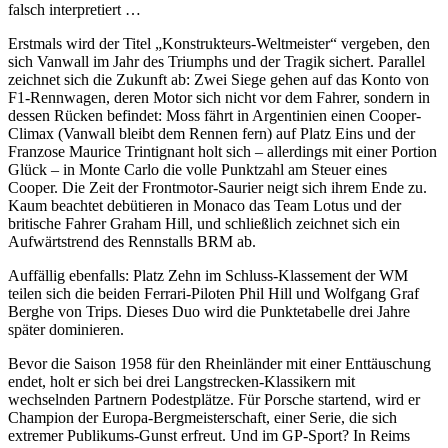
falsch interpretiert …
Erstmals wird der Titel „Konstrukteurs-Weltmeister“ vergeben, den
sich Vanwall im Jahr des Triumphs und der Tragik sichert. Parallel
zeichnet sich die Zukunft ab: Zwei Siege gehen auf das Konto von
F1-Rennwagen, deren Motor sich nicht vor dem Fahrer, sondern in
dessen Rücken befindet: Moss fährt in Argentinien einen Cooper-
Climax (Vanwall bleibt dem Rennen fern) auf Platz Eins und der
Franzose Maurice Trintignant holt sich – allerdings mit einer Portion
Glück – in Monte Carlo die volle Punktzahl am Steuer eines
Cooper. Die Zeit der Frontmotor-Saurier neigt sich ihrem Ende zu.
Kaum beachtet debütieren in Monaco das Team Lotus und der
britische Fahrer Graham Hill, und schließlich zeichnet sich ein
Aufwärtstrend des Rennstalls BRM ab.
Auffällig ebenfalls: Platz Zehn im Schluss-Klassement der WM
teilen sich die beiden Ferrari-Piloten Phil Hill und Wolfgang Graf
Berghe von Trips. Dieses Duo wird die Punktetabelle drei Jahre
später dominieren.
Bevor die Saison 1958 für den Rheinländer mit einer Enttäuschung
endet, holt er sich bei drei Langstrecken-Klassikern mit
wechselnden Partnern Podestplätze. Für Porsche startend, wird er
Champion der Europa-Bergmeisterschaft, einer Serie, die sich
extremer Publikums-Gunst erfreut. Und im GP-Sport? In Reims