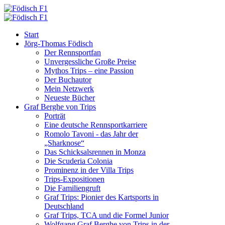
Start
Jörg-Thomas Födisch
Der Rennsportfan
Unvergessliche Große Preise
Mythos Trips – eine Passion
Der Buchautor
Mein Netzwerk
Neueste Bücher
Graf Berghe von Trips
Porträt
Eine deutsche Rennsportkarriere
Romolo Tavoni - das Jahr der
„Sharknose“
Das Schicksalsrennen in Monza
Die Scuderia Colonia
Prominenz in der Villa Trips
Trips-Expositionen
Die Familiengruft
Graf Trips: Pionier des Kartsports in
Deutschland
Graf Trips, TCA und die Formel Junior
Wolfgang Graf Berghe von Trips in der