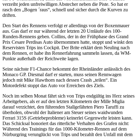
verzeiht jeden unfreiwilligen Abstecher neben die Piste. So hat er
rasch den „Bogen ´raus“, schnell und sicher durch die Kurven zu
driften.
Den Start des Rennens verfolgt er allerdings von der Boxenmauer
aus. Gas darf er nur während der letzten 20 Umläufe des 100-
Runden-Rennens geben. Collins, der in der Frühphase des Grand
Prix Cesare Perdisas Auto übernommen hatte, stoppt und winkt den
Reservisten Trips ins Cockpit. Der Brite erklärt dem Neuling nach
dem Rennen, er habe ihn Rennerfahrung sammeln lassen, da WM-
Punkte außerhalb der Reichweite lagen.
Seine nächste F1-Chance bekommt der Rheinländer anlässlich des
Monaco GP. Diesmal darf er starten, muss seinen Rennwagen
jedoch mit Mike Hawthorn nach dessen Crash „teilen“. Ein
Motordefekt stoppt das Auto vor Erreichen des Ziels.
Noch im selben Monat fährt sich von Trips endgültig ins Herz seines
Arbeitgebers, als er auf den letzten Kilometern der Mille Miglia
darauf verzichtet, den führenden Stallgefährten Piero Taruffi zu
überholen, obwohl der Italiener am Steuer seines waidwunden
Ferrari 315S (Getriebeprobleme) keinerlei Gegenwehr leisten kann.
Das Schicksal honoriert das ritterliche Verhalten des Grafen nicht:
Während des Trainings für das 1000-Kilometer-Rennen auf dem
Nürburgring verunglückt von Trips und bezahlt den Unfall mit dem