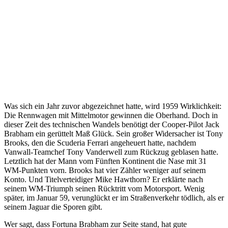
1959
Was sich ein Jahr zuvor abgezeichnet hatte, wird 1959 Wirklichkeit:
Die Rennwagen mit Mittelmotor gewinnen die Oberhand. Doch in
dieser Zeit des technischen Wandels benötigt der Cooper-Pilot Jack
Brabham ein gerüttelt Maß Glück. Sein großer Widersacher ist Tony
Brooks, den die Scuderia Ferrari angeheuert hatte, nachdem
Vanwall-Teamchef Tony Vanderwell zum Rückzug geblasen hatte.
Letztlich hat der Mann vom Fünften Kontinent die Nase mit 31
WM-Punkten vorn. Brooks hat vier Zähler weniger auf seinem
Konto. Und Titelverteidiger Mike Hawthorn? Er erklärte nach
seinem WM-Triumph seinen Rücktritt vom Motorsport. Wenig
später, im Januar 59, verunglückt er im Straßenverkehr tödlich, als er
seinem Jaguar die Sporen gibt.
Wer sagt, dass Fortuna Brabham zur Seite stand, hat gute