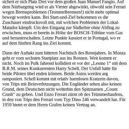
sichert er sich Platz Drei vor dem großen Juan Manuel Fangio. Auf
dem Nürburgring wird er als Vierter abgewinkt, obwohl sein Ferrari
wegen Bremsproblemen (Trommelbremsen!) nicht mehr optimal
bewegt werden kann. Bei Start-und-Ziel bekommen es die
Zuschauer eindrucksvoll mit, mit welchen Problemen der Lokal-
Matador kämpft. Um den Eingang zur Südkehre ohne Abflug zu
erwischen, muss er bereits in Höhe der BOSCH-Tribüne vom Gas
und herunterschalten. Letzte Punkte kassiert er in Portugal, wo er
auf dem fünften Rang ins Ziel kommt.
Dann der Auftakt zum bitteren Nachtisch des Rennjahres. In Monza
geht er vom sechsten Startplatz aus ins Rennen. Weit kommt er
nicht. Noch im Pulk fahrend kollidiert er vor der „Lesmo 1“ mit dem
B.R.M. seines Konkurrenten Harry Schell. Der Unfall hätte für
beide Piloten übel enden können. Beide Autos werden arg
ramponiert. Schell kommt mit relativ harmlosen Kratzern davon,
von Trips mit Beinverletzungen. Die Engländer sehen also keinen
Grund, dem Deutschen nicht weiterhin den Spitznamen „Count
Crash“ zu geben. Und Enzo Ferrari zürnt ob des Trümmerhaufens,
in den von Trips den Ferrari vom Typ Dino 246 verwandelt hat. Für
1959 bietet er dem Herrn Grafen keinen Vertrag an.