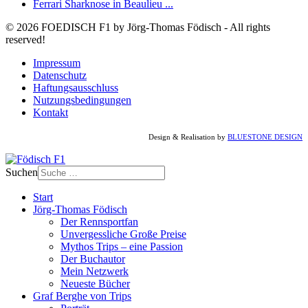
Ferrari Sharknose in Beaulieu ...
© 2026 FOEDISCH F1 by Jörg-Thomas Födisch - All rights
reserved!
Impressum
Datenschutz
Haftungsausschluss
Nutzungsbedingungen
Kontakt
Design & Realisation by
BLUESTONE DESIGN
Suchen
Start
Jörg-Thomas Födisch
Der Rennsportfan
Unvergessliche Große Preise
Mythos Trips – eine Passion
Der Buchautor
Mein Netzwerk
Neueste Bücher
Graf Berghe von Trips