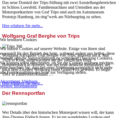
Das neue Domizil der Trips-Stiftung mit zwei Ausstellungsbereichen
ist Schloss Loersfeld. Familiennachlass und Utensilien aus der
Motorsportkarriere von Graf Trips sind auch im Automuseum
Prototyp Hamburg, im ring°werk am Nürburgring zu sehen.
Hier erfahren Sie mehr...
Wolfgang Graf Berghe von Trips
Wir benutzen Cookies
Wir nutzen Cookies auf unserer Website. Einige von ihnen sind
essenziell für den Betrieb der Seite, während andere uns helfen, diese
Wolfgang Alexander Graf Berghe von Trips, geboren am 4. Mai
Website und die Nutzererfahrung zu verbessern (Tracking Cookies).
1928 in Köln, aufgewachsen auf der väterlichen Burg
Sie können selbst entscheiden, ob Sie die Cookies zulassen möchten.
Hemmersbach in Horrem, war der erste deutsche Rennfahrer, der
Bitte beachten Sie, dass bei einer Ablehnung womöglich nicht mehr
nach dem Zweiten Weltkrieg einen Grand Prix gewann. Er siegte
alle Funktionalitäten der Seite zur Verfügung stehen.
1961 in Zandvoort/Holland …
Akzeptieren
Ablehnen
Hier erfahren Sie mehr...
Weitere Informationen
Der Rennsportfan
Wer Details über den historischen Motorsport wissen will, der kann
Jörg-Thomas Födisch fragen. Er ist ein wandelndes Lexikon und