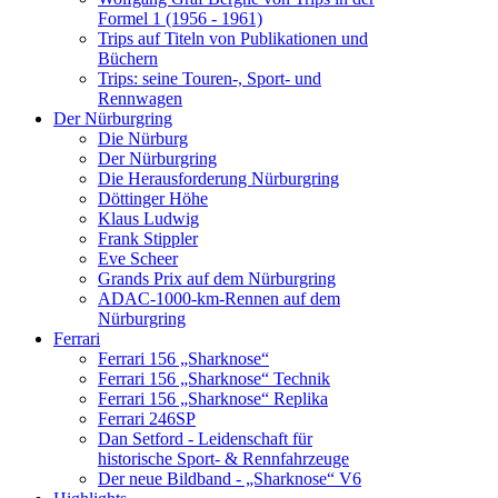
Formel 1 (1956 - 1961)
Trips auf Titeln von Publikationen und
Büchern
Trips: seine Touren-, Sport- und
Rennwagen
Der Nürburgring
Die Nürburg
Der Nürburgring
Die Herausforderung Nürburgring
Döttinger Höhe
Klaus Ludwig
Frank Stippler
Eve Scheer
Grands Prix auf dem Nürburgring
ADAC-1000-km-Rennen auf dem
Nürburgring
Ferrari
Ferrari 156 „Sharknose“
Ferrari 156 „Sharknose“ Technik
Ferrari 156 „Sharknose“ Replika
Ferrari 246SP
Dan Setford - Leidenschaft für
historische Sport- & Rennfahrzeuge
Der neue Bildband - „Sharknose“ V6