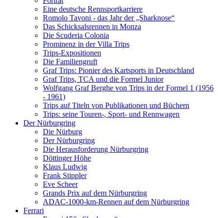
Porträt
Eine deutsche Rennsportkarriere
Romolo Tavoni - das Jahr der „Sharknose“
Das Schicksalsrennen in Monza
Die Scuderia Colonia
Prominenz in der Villa Trips
Trips-Expositionen
Die Familiengruft
Graf Trips: Pionier des Kartsports in Deutschland
Graf Trips, TCA und die Formel Junior
Wolfgang Graf Berghe von Trips in der Formel 1 (1956
- 1961)
Trips auf Titeln von Publikationen und Büchern
Trips: seine Touren-, Sport- und Rennwagen
Der Nürburgring
Die Nürburg
Der Nürburgring
Die Herausforderung Nürburgring
Döttinger Höhe
Klaus Ludwig
Frank Stippler
Eve Scheer
Grands Prix auf dem Nürburgring
ADAC-1000-km-Rennen auf dem Nürburgring
Ferrari