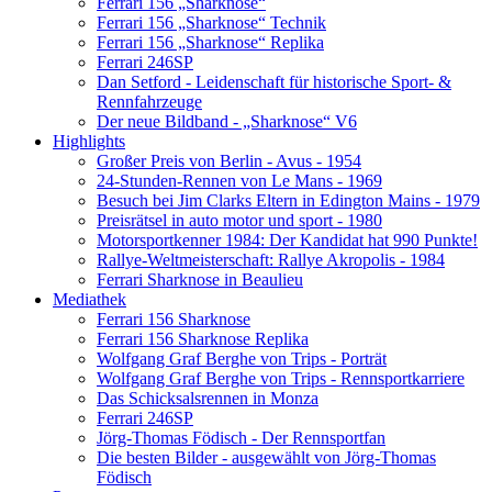
Ferrari 156 „Sharknose“
Ferrari 156 „Sharknose“ Technik
Ferrari 156 „Sharknose“ Replika
Ferrari 246SP
Dan Setford - Leidenschaft für historische Sport- &
Rennfahrzeuge
Der neue Bildband - „Sharknose“ V6
Highlights
Großer Preis von Berlin - Avus - 1954
24-Stunden-Rennen von Le Mans - 1969
Besuch bei Jim Clarks Eltern in Edington Mains - 1979
Preisrätsel in auto motor und sport - 1980
Motorsportkenner 1984: Der Kandidat hat 990 Punkte!
Rallye-Weltmeisterschaft: Rallye Akropolis - 1984
Ferrari Sharknose in Beaulieu
Mediathek
Ferrari 156 Sharknose
Ferrari 156 Sharknose Replika
Wolfgang Graf Berghe von Trips - Porträt
Wolfgang Graf Berghe von Trips - Rennsportkarriere
Das Schicksalsrennen in Monza
Ferrari 246SP
Jörg-Thomas Födisch - Der Rennsportfan
Die besten Bilder - ausgewählt von Jörg-Thomas
Födisch