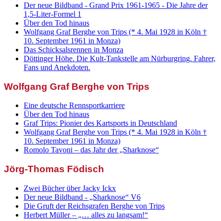
Der neue Bildband - Grand Prix 1961-1965 - Die Jahre der
1,5-Liter-Formel 1
Über den Tod hinaus
Wolfgang Graf Berghe von Trips (* 4. Mai 1928 in Köln †
10. September 1961 in Monza)
Das Schicksalsrennen in Monza
Döttinger Höhe. Die Kult-Tankstelle am Nürburgring. Fahrer,
Fans und Anekdoten.
Wolfgang Graf Berghe von Trips
Eine deutsche Rennsportkarriere
Über den Tod hinaus
Graf Trips: Pionier des Kartsports in Deutschland
Wolfgang Graf Berghe von Trips (* 4. Mai 1928 in Köln †
10. September 1961 in Monza)
Romolo Tavoni – das Jahr der „Sharknose“
Jörg-Thomas Födisch
Zwei Bücher über Jacky Ickx
Der neue Bildband - „Sharknose“ V6
Die Gruft der Reichsgrafen Berghe von Trips
Herbert Müller – „… alles zu langsam!“