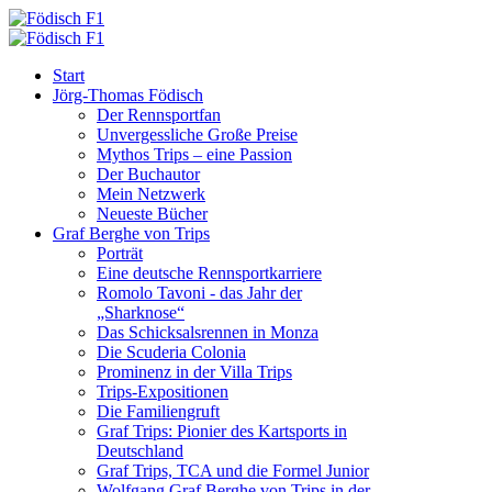
Start
Jörg-Thomas Födisch
Der Rennsportfan
Unvergessliche Große Preise
Mythos Trips – eine Passion
Der Buchautor
Mein Netzwerk
Neueste Bücher
Graf Berghe von Trips
Porträt
Eine deutsche Rennsportkarriere
Romolo Tavoni - das Jahr der
„Sharknose“
Das Schicksalsrennen in Monza
Die Scuderia Colonia
Prominenz in der Villa Trips
Trips-Expositionen
Die Familiengruft
Graf Trips: Pionier des Kartsports in
Deutschland
Graf Trips, TCA und die Formel Junior
Wolfgang Graf Berghe von Trips in der