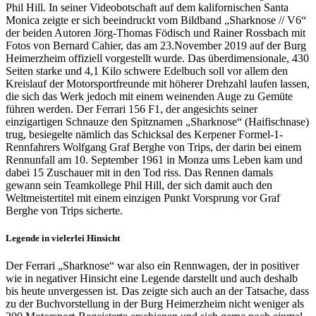
Phil Hill. In seiner Videobotschaft auf dem kalifornischen Santa
Monica zeigte er sich beeindruckt vom Bildband „Shark­nose // V6“
der beiden Autoren Jörg-Thomas Födisch und Rainer Rossbach mit
Fotos von Bernard Cahier, das am 23.November 2019 auf der Burg
Heimerzheim offiziell vorgestellt wurde. Das überdimensionale, 430
Seiten starke und 4,1 Kilo schwere Edelbuch soll vor allem den
Kreislauf der Motorsportfreunde mit höherer Drehzahl laufen lassen,
die sich das Werk jedoch mit einem weinenden Auge zu Gemüte
führen werden. Der Ferrari 156 F1, der angesichts seiner
einzigartigen Schnauze den Spitznamen „Sharknose“ (Haifischnase)
trug, besiegelte nämlich das Schicksal des Kerpener Formel-1-
Rennfahrers Wolfgang Graf Berghe von Trips, der darin bei einem
Rennunfall am 10. September 1961 in Monza ums Leben kam und
dabei 15 Zuschauer mit in den Tod riss. Das Rennen damals
gewann sein Teamkollege Phil Hill, der sich damit auch den
Weltmeistertitel mit einem einzigen Punkt Vorsprung vor Graf
Berghe von Trips sicherte.
Legende in vielerlei Hinsicht
Der Ferrari „Sharknose“ war also ein Rennwagen, der in positiver
wie in negativer Hinsicht eine Legende darstellt und auch deshalb
bis heute unvergessen ist. Das zeigte sich auch an der Tatsache, dass
zu der Buchvorstellung in der Burg Heimerzheim nicht weniger als