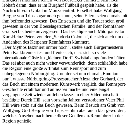
lebhaft daran, dass er im Burghof Fußball gespielt habe, als die
Nachricht vom Unfall in Monza eintraf. Er selbst habe Wolfgang
Berghe von Trips sogar noch gekannt, seine Eltern seien damals mit
ihm befreundet gewesen. Das Entsetzen und die Trauer seien groß
gewesen in der von Boeselagerschen Familie, und der Rennfahrer-
Graf sei bis heute unvergessen. Das bestätigte auch Mitorganisator
Karl-Heinz Peters von der „Scuderia Colonia“, die sich auch um das
Andenken des Kerpener Rennfahrers kümmert.
„Der Mythos fasziniert immer noch“, stellte auch Bürgermeisterin
Petra Kalkbrenner fest und freute sich, dass sich so viele
internationale Gäste im „kleinen Dorf“ Swisttal eingefunden hätten.
Das sei aber auch nicht weiter verwunderlich, denn schließlich habe
die Region eine große Affinität zum Rennsport und zum
nahegelegenen Nürburgring. Und der sei nun einmal „Emotion
pur“, wusste Nürburgring-Pressesprecher Alexander Gerhard, der
das Buch mit einem modernen Kunstwerk verglich, das Rennsport-
Geschichte erfahrbar und anfassbar mache und eine längst
vergangene Zeit wieder aufleben lasse. In einer Videobotschaft
bestätigte Derek Hill, sein vor zehn Jahren verstorbener Vater Phil
Hill wäre stolz auf das Buch gewesen. Beim Besuch am Grab von
Wolfgang Graf Berghe von Trips sei ihm aber auch klar geworden,
welches Ansehen nach heute dieser Gentleman-Rennfahrer in der
Region genieße.