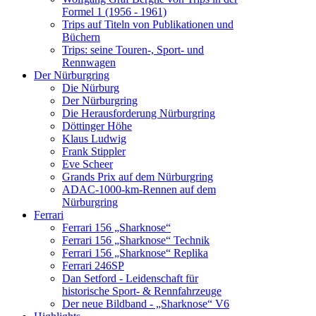
Formel 1 (1956 - 1961)
Trips auf Titeln von Publikationen und
Büchern
Trips: seine Touren-, Sport- und
Rennwagen
Der Nürburgring
Die Nürburg
Der Nürburgring
Die Herausforderung Nürburgring
Döttinger Höhe
Klaus Ludwig
Frank Stippler
Eve Scheer
Grands Prix auf dem Nürburgring
ADAC-1000-km-Rennen auf dem
Nürburgring
Ferrari
Ferrari 156 „Sharknose“
Ferrari 156 „Sharknose“ Technik
Ferrari 156 „Sharknose“ Replika
Ferrari 246SP
Dan Setford - Leidenschaft für
historische Sport- & Rennfahrzeuge
Der neue Bildband - „Sharknose“ V6