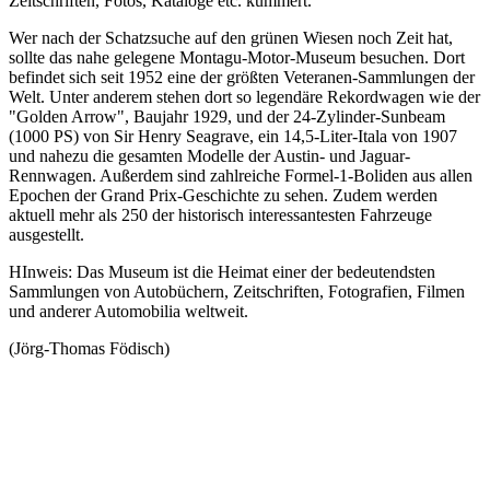
Zeitschriften, Fotos, Kataloge etc. kümmert.
Wer nach der Schatzsuche auf den grünen Wiesen noch Zeit hat,
sollte das nahe gelegene Montagu-Motor-Museum besuchen. Dort
befindet sich seit 1952 eine der größten Veteranen-Sammlungen der
Welt. Unter anderem stehen dort so legendäre Rekordwagen wie der
"Golden Arrow", Baujahr 1929, und der 24-Zylinder-Sunbeam
(1000 PS) von Sir Henry Seagrave, ein 14,5-Liter-Itala von 1907
und nahezu die gesamten Modelle der Austin- und Jaguar-
Rennwagen. Außerdem sind zahlreiche Formel-1-Boliden aus allen
Epochen der Grand Prix-Geschichte zu sehen. Zudem werden
aktuell mehr als 250 der historisch interessantesten Fahrzeuge
ausgestellt.
HInweis: Das Museum ist die Heimat einer der bedeutendsten
Sammlungen von Autobüchern, Zeitschriften, Fotografien, Filmen
und anderer Automobilia weltweit.
(Jörg-Thomas Födisch)