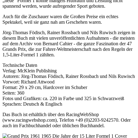
„neue“ Formel 1 könne mangels Hubraum und Leistung nicht
spannend werden, wurde aufregender Sport geboten.
Auch für die Zuschauer waren die Großen Preise ein echtes
Spektakel, weil sie ganz nah am Geschehen waren.
Jörg-Thomas Födisch, Rainer Rossbach und Nils Ruwisch zeigen in
diesem Buch mit vielen unveröffentlichten Aufnahmen - die meisten
auf dem Archiv von Bernard Cahier - die ganze Faszination der 47
Grands Prix, die zur Fahrer-Weltmeisterschaft nach den Regeln der
1,5-Liter-Formel 1 zählten.
Technische Daten
Verlag: McKlein Publishing
Autoren: Jörg-Thomas Födisch, Rainer Rossbach und Nils Ruwisch
Vorwort: Richard Attwood
Format: 29 x 29 cm, Hardcover im Schuber
Seiten: 360
Fotos und Grafiken: ca. 220 in Farbe und 325 in Schwarzweiß
Sprachen: Deutsch & Englisch
Das Buch ist erhältlich über den RacingWebShop
(www.racingwebshop.com), Telefon +49 (0)2203-9242570. Oder
auch im Fachbuchhandel oder üblichen Buchhandel.