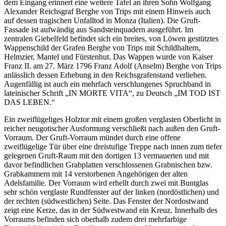
dem Eingang erinnert eine weitere Tafel an ihren Sohn Wolfgang
Alexander Reichsgraf Berghe von Trips mit einem Hinweis auch
auf dessen tragischen Unfalltod in Monza (Italien). Die Gruft-
Fassade ist aufwändig aus Sandsteinquadern ausgeführt. Im
zentralen Giebelfeld befindet sich ein breites, von Löwen gestütztes
Wappenschild der Grafen Berghe von Trips mit Schildhaltern,
Helmzier, Mantel und Fürstenhut. Das Wappen wurde von Kaiser
Franz II. am 27. März 1796 Franz Adolf (Anselm) Berghe von Trips
anlässlich dessen Erhebung in den Reichsgrafenstand verliehen.
Augenfällig ist auch ein mehrfach verschlungenes Spruchband in
lateinischer Schrift „IN MORTE VITA“, zu Deutsch „IM TOD IST
DAS LEBEN.“
Ein zweiflügeliges Holztor mit einem großen verglasten Oberlicht in
reicher neugotischer Ausformung verschließt nach außen den Gruft-
Vorraum. Der Gruft-Vorraum mündet durch eine offene
zweiflügelige Tür über eine dreistufige Treppe nach innen zum tiefer
gelegenen Gruft-Raum mit den dortigen 13 vermauerten und mit
davor befindlichen Grabplatten verschlossenen Grabnischen bzw.
Grabkammern mit 14 verstorbenen Angehörigen der alten
Adelsfamilie. Der Vorraum wird erhellt durch zwei mit Buntglas
sehr schön verglaste Rundfenster auf der linken (nordöstlichen) und
der rechten (südwestlichen) Seite. Das Fenster der Nordostwand
zeigt eine Kerze, das in der Südwestwand ein Kreuz. Innerhalb des
Vorraums befinden sich oberhalb zudem drei mehrfarbige