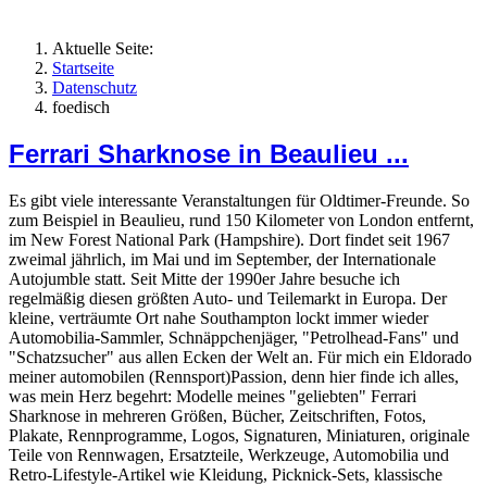
Aktuelle Seite:
Startseite
Datenschutz
foedisch
Ferrari Sharknose in Beaulieu ...
Es gibt viele interessante Veranstaltungen für Oldtimer-Freunde. So
zum Beispiel in Beaulieu, rund 150 Kilometer von London entfernt,
im New Forest National Park (Hampshire). Dort findet seit 1967
zweimal jährlich, im Mai und im September, der Internationale
Autojumble statt. Seit Mitte der 1990er Jahre besuche ich
regelmäßig diesen größten Auto- und Teilemarkt in Europa. Der
kleine, verträumte Ort nahe Southampton lockt immer wieder
Automobilia-Sammler, Schnäppchenjäger, "Petrolhead-Fans" und
"Schatzsucher" aus allen Ecken der Welt an. Für mich ein Eldorado
meiner automobilen (Rennsport)Passion, denn hier finde ich alles,
was mein Herz begehrt: Modelle meines "geliebten" Ferrari
Sharknose in mehreren Größen, Bücher, Zeitschriften, Fotos,
Plakate, Rennprogramme, Logos, Signaturen, Miniaturen, originale
Teile von Rennwagen, Ersatzteile, Werkzeuge, Automobilia und
Retro-Lifestyle-Artikel wie Kleidung, Picknick-Sets, klassische