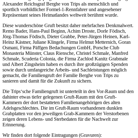
Alexander Reichsgraf Berghe von Trips als menschlich und
sportlich vorbildlicher Formel-1-Rennfahrer und angesehener
Repräsentant seines Heimatlandes weltweit berühmt wurde.
Diese wunderschöne Gruft besitzt daher mehrfachen Denkmalwert.
Remo Bader, Hans-Paul Beginn, Achim Droste, Dorle Födisch,
Jörg-Thomas Födisch, Dieter Grabbe, Peter-Jürgen Heinen, Karl-
Heinz Kästner, Juliane Klingele, Firma Helmut Metternich, Goran
Osmani, Firma Päffgen Bedachungen GmbH, Porsche Club
Monasteria Münster, Claus Riensche, Christel Schmale, Manfred
Schmale, Scuderia Colonia, die Firma Zachlod Kanitz Grabmale
und Albert Zingsheim haben es durch ihre großzügigen Spenden
sowie durch umfangreiche Arbeits- und Sachleistungen möglich
gemacht, die Familiengruft der Familie Berghe von Trips zu
sanieren und damit für die Zukunft zu sichern.
Die Trips‘sche Familiengruft ist unterteilt in den Vor-Raum und den
dahinter etwas tiefer gelegenen Gruft-Raum mit den Gruft-
Kammern der dort bestatteten Familienangehörigen des alten
Adelsgeschlechtes. Die im Gruft-Raum vorhandenen dunklen
Grabplatten vor den jeweiligen Grab-Kammern der Verstorbenen
zeigen deren Lebens- und Sterbedaten für die Nachwelt zur
Erinnerung.
Wir finden dort folgende Eintragungen (Gravuren):