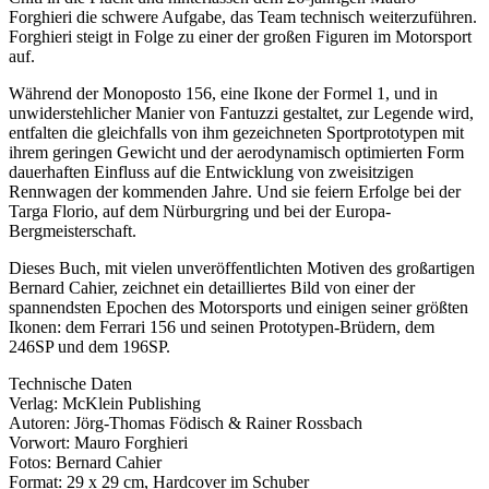
Forghieri die schwere Aufgabe, das Team technisch weiterzuführen.
Forghieri steigt in Folge zu einer der großen Figuren im Motorsport
auf.
Während der Monoposto 156, eine Ikone der Formel 1, und in
unwiderstehlicher Manier von Fantuzzi gestaltet, zur Legende wird,
entfalten die gleichfalls von ihm gezeichneten Sportprototypen mit
ihrem geringen Gewicht und der aerodynamisch optimierten Form
dauerhaften Einfluss auf die Entwicklung von zweisitzigen
Rennwagen der kommenden Jahre. Und sie feiern Erfolge bei der
Targa Florio, auf dem Nürburgring und bei der Europa-
Bergmeisterschaft.
Dieses Buch, mit vielen unveröffentlichten Motiven des großartigen
Bernard Cahier, zeichnet ein detailliertes Bild von einer der
spannendsten Epochen des Motorsports und einigen seiner größten
Ikonen: dem Ferrari 156 und seinen Prototypen-Brüdern, dem
246SP und dem 196SP.
Technische Daten
Verlag: McKlein Publishing
Autoren: Jörg-Thomas Födisch & Rainer Rossbach
Vorwort: Mauro Forghieri
Fotos: Bernard Cahier
Format: 29 x 29 cm, Hardcover im Schuber