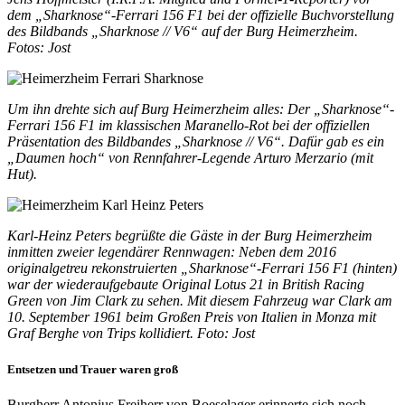
dem „Sharknose“-Ferrari 156 F1 bei der offizielle Buchvorstellung
des Bildbands „Sharknose // V6“ auf der Burg Heimerzheim.
Fotos: Jost
Um ihn drehte sich auf Burg Heimerzheim alles: Der „Sharknose“-
Ferrari 156 F1 im klassischen Maranello-Rot bei der offiziellen
Präsentation des Bildbandes „Sharknose // V6“. Dafür gab es ein
„Daumen hoch“ von Rennfahrer-Legende Arturo Merzario (mit
Hut).
Karl-Heinz Peters begrüßte die Gäste in der Burg Heimerzheim
inmitten zweier legendärer Rennwagen: Neben dem 2016
originalgetreu rekonstruierten „Sharknose“-Ferrari 156 F1 (hinten)
war der wiederaufgebaute Original Lotus 21 in British Racing
Green von Jim Clark zu sehen. Mit diesem Fahrzeug war Clark am
10. September 1961 beim Großen Preis von Italien in Monza mit
Graf Berghe von Trips kollidiert. Foto: Jost
Entsetzen und Trauer waren groß
Burgherr Antonius Freiherr von Boeselager erinnerte sich noch