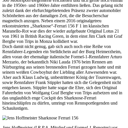
300 Motorsport-Begeisterte erschienen und sich gerne noch einmal
in die 1950er- und 1960er-Jahre entführen ließen. Das gelang nicht
zuletzt dank der ehrfurchtgebietenden Präsenz zweier automobiler
Schönheiten aus der damaligen Zeit, die die Besucherschar
magnetisch anzogen. Neben einem 2016 originalgetreu
rekonstruierten „Sharknose“-Ferrari 156 F 1 im klassischen
Maranello-Rot war dies der wieder aufgebaute Original Lotus 21
von 1961 in British Racing Green, in dem einst Jim Clark mit Graf
Berghe von Trips in Monza kollidiert war.
Doch damit nicht genug, gab sich auch noch eine Reihe von
Rennfahrer-Legenden ein Stelldichein auf der Burg Heimerzheim,
allen voran der ehemalige italienische Formel-1-Rennfahrer Arturo
Merzario, der bekanntlich Niki Lauda 1976 beim Rennen am
Nürburgring aus seinen brennenden Ferrari gezogen hatte und mit
seinem weißen Cowboyhut der Liebling aller Anwesenden war.
Aber auch Klaus Ludwig, unbestrittener König der Tourenwagen,
sowie Rennfahrer Frank Stippler hatten sich die Gelegenheit nicht
entgehen lassen. Stippler hatte sogar die Ehre, sich den Original
Fahrerhelm von Wolfgang Graf Berghe von Trips aufsetzen und in
das unglaublich enge Cockpit des Sharknose-Ferrari
hineinschlüpfen zu dürfen, umringt von Rennsportlegenden und
Schaulustigen.
Jens Hoffmeister (I.R.P.A. Mitglied und Formel-1-Reporter) vor