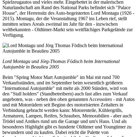
Spielzeugautos und vieles mehr. Eingebettet in der malerischen
Naturlandschaft am Rand des National Parks befindet sich "Palace
House", der Herrensitz des Auto-begeisterten Lord Montagu (1926 -
2015). Montagu, der die Veranstaltung 1967 ins Leben rief, stellt
inmitten seines Areals zweimal im Jahr für den - inzwischen
weltbekannten - Oldtimer-Markt sein weitflächiges Parkgelände zur
Verfügung.
Lord Montagu und Jörg-Thomas Födisch beim International
Autojumble in Beaulieu 2005
Beim "Spring Motor Mart Autojumble" im Mai mit rund 700
Verkaufsständen, und im September beim wesentlich größeren
"International Autojumble" mit mehr als 2000 Ständen, wird von
den "Stall holders" (Standbetreibern) auch fast alles zum Verkauf
angeboten, was - neben den oben genannten Accessoires - mit Autos
und mit Motorrädern seit Beginn des motorisierten Zeitalters in
Verbindung gebracht werden kann: Motorenteile, Kühlergrills,
Armaturen, Lampen, Reifen, Schrauben, Memorabilien - aber auch
Trödel und Antikes rund um die Garage und um's Haus. Und als
besonderes Highlight gibt es hunderte Oldtimer und Youngtimer zu
bewundern und zu kaufen. Dabei reicht die Palette von