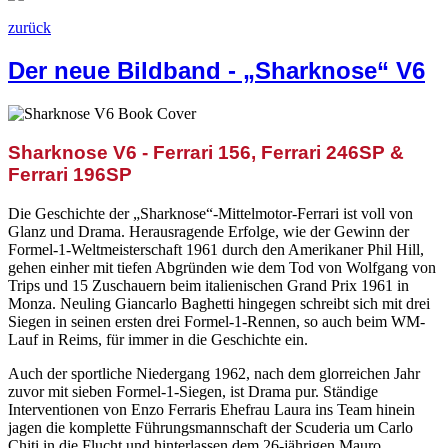
zurück
Der neue Bildband - „Sharknose“ V6
Sharknose V6 - Ferrari 156, Ferrari 246SP &
Ferrari 196SP
Die Geschichte der „Sharknose“-Mittelmotor-Ferrari ist voll von
Glanz und Drama. Herausragende Erfolge, wie der Gewinn der
Formel-1-Weltmeisterschaft 1961 durch den Amerikaner Phil Hill,
gehen einher mit tiefen Abgründen wie dem Tod von Wolfgang von
Trips und 15 Zuschauern beim italienischen Grand Prix 1961 in
Monza. Neuling Giancarlo Baghetti hingegen schreibt sich mit drei
Siegen in seinen ersten drei Formel-1-Rennen, so auch beim WM-
Lauf in Reims, für immer in die Geschichte ein.
Auch der sportliche Niedergang 1962, nach dem glorreichen Jahr
zuvor mit sieben Formel-1-Siegen, ist Drama pur. Ständige
Interventionen von Enzo Ferraris Ehefrau Laura ins Team hinein
jagen die komplette Führungsmannschaft der Scuderia um Carlo
Chiti in die Flucht und hinterlassen dem 26-jährigen Mauro