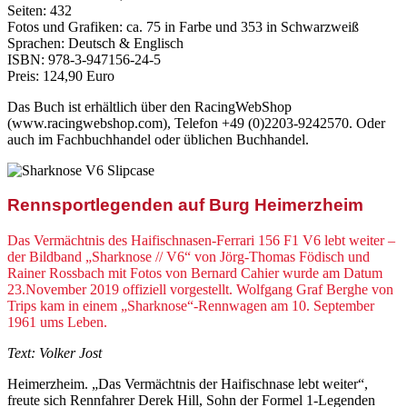
Seiten: 432
Fotos und Grafiken: ca. 75 in Farbe und 353 in Schwarzweiß
Sprachen: Deutsch & Englisch
ISBN: 978-3-947156-24-5
Preis: 124,90 Euro
Das Buch ist erhältlich über den RacingWebShop
(www.racingwebshop.com), Telefon +49 (0)2203-9242570. Oder
auch im Fachbuchhandel oder üblichen Buchhandel.
Rennsportlegenden auf Burg Heimerzheim
Das Vermächtnis des Haifischnasen-Ferrari 156 F1 V6 lebt weiter –
der Bildband „Sharknose // V6“ von Jörg-Thomas Födisch und
Rainer Rossbach mit Fotos von Bernard Cahier wurde am Datum
23.November 2019 offiziell vorgestellt. Wolfgang Graf Berghe von
Trips kam in einem „Sharknose“-Rennwagen am 10. September
1961 ums Leben.
Text: Volker Jost
Heimerzheim. „Das Vermächtnis der Haifischnase lebt weiter“,
freute sich Rennfahrer Derek Hill, Sohn der Formel 1-Legenden