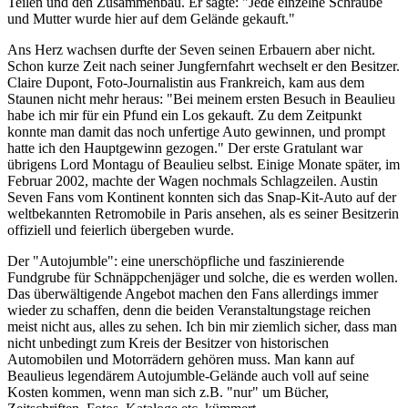
Teilen und den Zusammenbau. Er sagte: "Jede einzelne Schraube
und Mutter wurde hier auf dem Gelände gekauft."
Ans Herz wachsen durfte der Seven seinen Erbauern aber nicht.
Schon kurze Zeit nach seiner Jungfernfahrt wechselt er den Besitzer.
Claire Dupont, Foto-Journalistin aus Frankreich, kam aus dem
Staunen nicht mehr heraus: "Bei meinem ersten Besuch in Beaulieu
habe ich mir für ein Pfund ein Los gekauft. Zu dem Zeitpunkt
konnte man damit das noch unfertige Auto gewinnen, und prompt
hatte ich den Hauptgewinn gezogen." Der erste Gratulant war
übrigens Lord Montagu of Beaulieu selbst. Einige Monate später, im
Februar 2002, machte der Wagen nochmals Schlagzeilen. Austin
Seven Fans vom Kontinent konnten sich das Snap-Kit-Auto auf der
weltbekannten Retromobile in Paris ansehen, als es seiner Besitzerin
offiziell und feierlich übergeben wurde.
Der "Autojumble": eine unerschöpfliche und faszinierende
Fundgrube für Schnäppchenjäger und solche, die es werden wollen.
Das überwältigende Angebot machen den Fans allerdings immer
wieder zu schaffen, denn die beiden Veranstaltungstage reichen
meist nicht aus, alles zu sehen. Ich bin mir ziemlich sicher, dass man
nicht unbedingt zum Kreis der Besitzer von historischen
Automobilen und Motorrädern gehören muss. Man kann auf
Beaulieus legendärem Autojumble-Gelände auch voll auf seine
Kosten kommen, wenn man sich z.B. "nur" um Bücher,