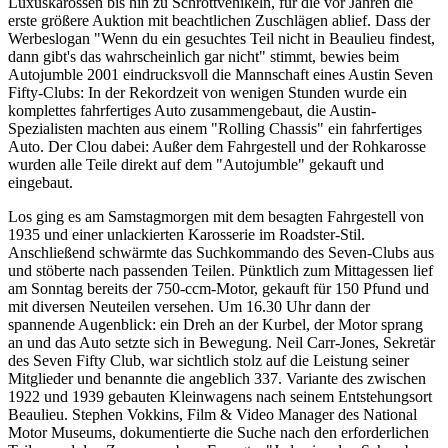
Luxuskarossen bis hin zu Schrottvehikeln, für die vor Jahren die
erste größere Auktion mit beachtlichen Zuschlägen ablief. Dass der
Werbeslogan "Wenn du ein gesuchtes Teil nicht in Beaulieu findest,
dann gibt's das wahrscheinlich gar nicht" stimmt, bewies beim
Autojumble 2001 eindrucksvoll die Mannschaft eines Austin Seven
Fifty-Clubs: In der Rekordzeit von wenigen Stunden wurde ein
komplettes fahrfertiges Auto zusammengebaut, die Austin-
Spezialisten machten aus einem "Rolling Chassis" ein fahrfertiges
Auto. Der Clou dabei: Außer dem Fahrgestell und der Rohkarosse
wurden alle Teile direkt auf dem "Autojumble" gekauft und
eingebaut.
Los ging es am Samstagmorgen mit dem besagten Fahrgestell von
1935 und einer unlackierten Karosserie im Roadster-Stil.
Anschließend schwärmte das Suchkommando des Seven-Clubs aus
und stöberte nach passenden Teilen. Pünktlich zum Mittagessen lief
am Sonntag bereits der 750-ccm-Motor, gekauft für 150 Pfund und
mit diversen Neuteilen versehen. Um 16.30 Uhr dann der
spannende Augenblick: ein Dreh an der Kurbel, der Motor sprang
an und das Auto setzte sich in Bewegung. Neil Carr-Jones, Sekretär
des Seven Fifty Club, war sichtlich stolz auf die Leistung seiner
Mitglieder und benannte die angeblich 337. Variante des zwischen
1922 und 1939 gebauten Kleinwagens nach seinem Entstehungsort
Beaulieu. Stephen Vokkins, Film & Video Manager des National
Motor Museums, dokumentierte die Suche nach den erforderlichen