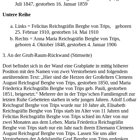
Juli 1847, gestorben 16. Januar 1859
Untere Reihe
Links = Felicitas Reichsgräfin Berghe von Trips, geboren
25. Februar 1910, gestorben 14. Mai 1910
Rechts = Anna Maria Reichsgräfin Berghe von Trips,
geboren 4. Oktober 1848, gestorben 4. Januar 1906
3. An der Gruft-Raum-Rückwand (Stirnseite)
Dort befindet sich in der Wand eine Grabplatte in mittig höherer
Position mit den Namen von zwei Verstorbenen und folgendem
anrührendem Text: „Hier sind die Herzen der Großeltern Clemens
August Reichsgraf Berghe von Trips, gestorben 1850, und Maria
Friederica Reichsgräfin Berghe von Trips geb. Pauli, gestorben
1851, beigesetzt.“ Mehrere der in der Trips‘schen Familiengruft zur
letzten Ruhe Gebetteten starben in sehr jungen Jahren. Adolf Lothar
Reichsgraf Berghe von Trips wurde nur 10 Jahre alt, Elisabeth
Reichsgräfin Berghe von Trips starb im Alter von 11 Jahren und
Felicitas Reichsgräfin Berghe von Trips schied im Alter von nur
zwei Monaten aus dem Leben. Maria Friederica Reichsgräfin
Berghe von Trips starb nur ein Jahr nach ihrem Ehemann Clemens
August Reichsgraf Berghe von Trips. Lassen Sie uns aller
Verstorbenen der Adelsfamilie Graf Berghe von Trips gedenken.