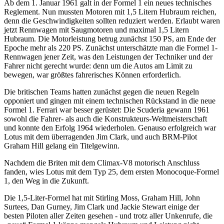
Ab dem 1. Januar 1961 galt in der Formel 1 ein neues technisches
Reglement. Nun mussten Motoren mit 1,5 Litern Hubraum reichen,
denn die Geschwindigkeiten sollten reduziert werden. Erlaubt waren
jetzt Rennwagen mit Saugmotoren und maximal 1,5 Litern
Hubraum. Die Motorleistung betrug zunächst 150 PS, am Ende der
Epoche mehr als 220 PS. Zunächst unterschätzte man die Formel 1-
Rennwagen jener Zeit, was den Leistungen der Techniker und der
Fahrer nicht gerecht wurde: denn um die Autos am Limit zu
bewegen, war größtes fahrerisches Können erforderlich.
Die britischen Teams hatten zunächst gegen die neuen Regeln
opponiert und gingen mit einem technischen Rückstand in die neue
Formel 1. Ferrari war besser gerüstet: Die Scuderia gewann 1961
sowohl die Fahrer- als auch die Konstrukteurs-Weltmeisterschaft
und konnte den Erfolg 1964 wiederholen. Genauso erfolgreich war
Lotus mit dem überragenden Jim Clark, und auch BRM-Pilot
Graham Hill gelang ein Titelgewinn.
Nachdem die Briten mit dem Climax-V8 motorisch Anschluss
fanden, wies Lotus mit dem Typ 25, dem ersten Monocoque-Formel
1, den Weg in die Zukunft.
Die 1,5-Liter-Formel hat mit Stirling Moss, Graham Hill, John
Surtees, Dan Gurney, Jim Clark und Jackie Stewart einige der
besten Piloten aller Zeiten gesehen - und trotz aller Unkenrufe, die