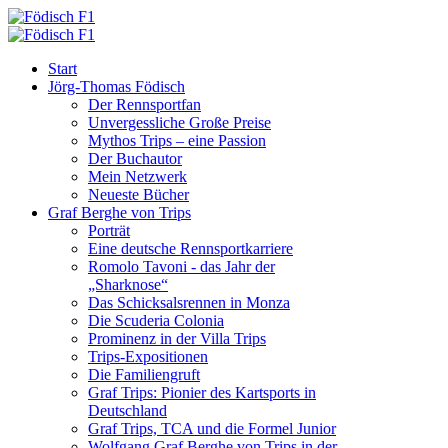
Start
Jörg-Thomas Födisch
Der Rennsportfan
Unvergessliche Große Preise
Mythos Trips – eine Passion
Der Buchautor
Mein Netzwerk
Neueste Bücher
Graf Berghe von Trips
Porträt
Eine deutsche Rennsportkarriere
Romolo Tavoni - das Jahr der
„Sharknose“
Das Schicksalsrennen in Monza
Die Scuderia Colonia
Prominenz in der Villa Trips
Trips-Expositionen
Die Familiengruft
Graf Trips: Pionier des Kartsports in
Deutschland
Graf Trips, TCA und die Formel Junior
Wolfgang Graf Berghe von Trips in der