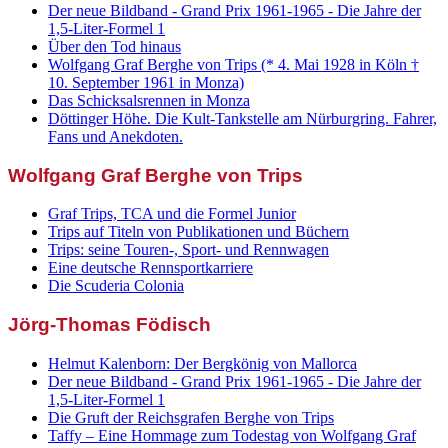
Der neue Bildband - Grand Prix 1961-1965 - Die Jahre der
1,5-Liter-Formel 1
Über den Tod hinaus
Wolfgang Graf Berghe von Trips (* 4. Mai 1928 in Köln †
10. September 1961 in Monza)
Das Schicksalsrennen in Monza
Döttinger Höhe. Die Kult-Tankstelle am Nürburgring. Fahrer,
Fans und Anekdoten.
Wolfgang Graf Berghe von Trips
Graf Trips, TCA und die Formel Junior
Trips auf Titeln von Publikationen und Büchern
Trips: seine Touren-, Sport- und Rennwagen
Eine deutsche Rennsportkarriere
Die Scuderia Colonia
Jörg-Thomas Födisch
Helmut Kalenborn: Der Bergkönig von Mallorca
Der neue Bildband - Grand Prix 1961-1965 - Die Jahre der
1,5-Liter-Formel 1
Die Gruft der Reichsgrafen Berghe von Trips
Taffy – Eine Hommage zum Todestag von Wolfgang Graf