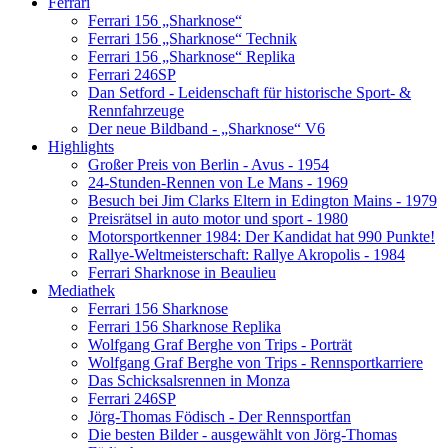
Ferrari
Ferrari 156 „Sharknose“
Ferrari 156 „Sharknose“ Technik
Ferrari 156 „Sharknose“ Replika
Ferrari 246SP
Dan Setford - Leidenschaft für historische Sport- &
Rennfahrzeuge
Der neue Bildband - „Sharknose“ V6
Highlights
Großer Preis von Berlin - Avus - 1954
24-Stunden-Rennen von Le Mans - 1969
Besuch bei Jim Clarks Eltern in Edington Mains - 1979
Preisrätsel in auto motor und sport - 1980
Motorsportkenner 1984: Der Kandidat hat 990 Punkte!
Rallye-Weltmeisterschaft: Rallye Akropolis - 1984
Ferrari Sharknose in Beaulieu
Mediathek
Ferrari 156 Sharknose
Ferrari 156 Sharknose Replika
Wolfgang Graf Berghe von Trips - Porträt
Wolfgang Graf Berghe von Trips - Rennsportkarriere
Das Schicksalsrennen in Monza
Ferrari 246SP
Jörg-Thomas Födisch - Der Rennsportfan
Die besten Bilder - ausgewählt von Jörg-Thomas