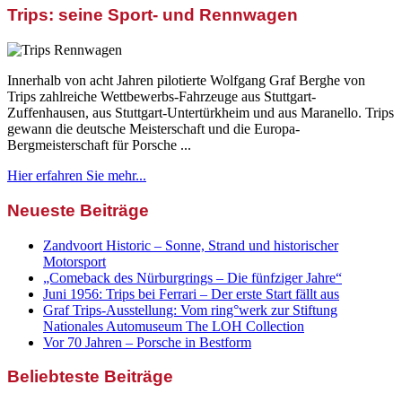
Trips: seine Sport- und Rennwagen
Innerhalb von acht Jahren pilotierte Wolfgang Graf Berghe von
Trips zahlreiche Wettbewerbs-Fahrzeuge aus Stuttgart-
Zuffenhausen, aus Stuttgart-Untertürkheim und aus Maranello. Trips
gewann die deutsche Meisterschaft und die Europa-
Bergmeisterschaft für Porsche ...
Hier erfahren Sie mehr...
Neueste Beiträge
Zandvoort Historic – Sonne, Strand und historischer
Motorsport
„Comeback des Nürburgrings – Die fünfziger Jahre“
Juni 1956: Trips bei Ferrari – Der erste Start fällt aus
Graf Trips-Ausstellung: Vom ring°werk zur Stiftung
Nationales Automuseum The LOH Collection
Vor 70 Jahren – Porsche in Bestform
Beliebteste Beiträge