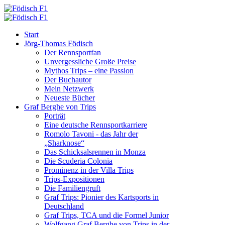
Start
Jörg-Thomas Födisch
Der Rennsportfan
Unvergessliche Große Preise
Mythos Trips – eine Passion
Der Buchautor
Mein Netzwerk
Neueste Bücher
Graf Berghe von Trips
Porträt
Eine deutsche Rennsportkarriere
Romolo Tavoni - das Jahr der
„Sharknose“
Das Schicksalsrennen in Monza
Die Scuderia Colonia
Prominenz in der Villa Trips
Trips-Expositionen
Die Familiengruft
Graf Trips: Pionier des Kartsports in
Deutschland
Graf Trips, TCA und die Formel Junior
Wolfgang Graf Berghe von Trips in der