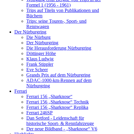
Formel 1 (1956 - 1961)
Trips auf Titeln von Publikationen und
Büchern
Trips: seine Touren-, Sport- und
Rennwagen
Der Nürburgring
Die Nürburg
Der Nürburgring
Die Herausforderung Nürburgring
Döttinger Höhe
Klaus Ludwig
Frank Stippler
Eve Scheer
Grands Prix auf dem Nürburgring
ADAC-1000-km-Rennen auf dem
Nürburgring
Ferrari
Ferrari 156 „Sharknose“
Ferrari 156 „Sharknose“ Technik
Ferrari 156 „Sharknose“ Replika
Ferrari 246SP
Dan Setford - Leidenschaft für
historische Sport- & Rennfahrzeuge
Der neue Bildband - „Sharknose“ V6