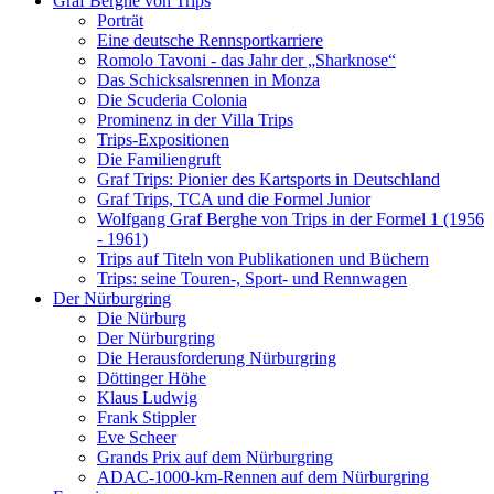
Graf Berghe von Trips
Porträt
Eine deutsche Rennsportkarriere
Romolo Tavoni - das Jahr der „Sharknose“
Das Schicksalsrennen in Monza
Die Scuderia Colonia
Prominenz in der Villa Trips
Trips-Expositionen
Die Familiengruft
Graf Trips: Pionier des Kartsports in Deutschland
Graf Trips, TCA und die Formel Junior
Wolfgang Graf Berghe von Trips in der Formel 1 (1956
- 1961)
Trips auf Titeln von Publikationen und Büchern
Trips: seine Touren-, Sport- und Rennwagen
Der Nürburgring
Die Nürburg
Der Nürburgring
Die Herausforderung Nürburgring
Döttinger Höhe
Klaus Ludwig
Frank Stippler
Eve Scheer
Grands Prix auf dem Nürburgring
ADAC-1000-km-Rennen auf dem Nürburgring