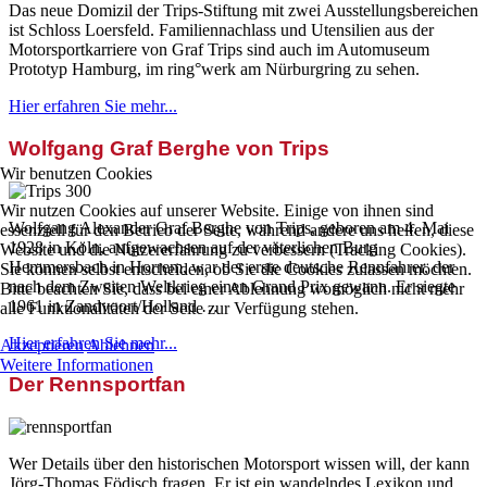
Das neue Domizil der Trips-Stiftung mit zwei Ausstellungsbereichen
ist Schloss Loersfeld. Familiennachlass und Utensilien aus der
Motorsportkarriere von Graf Trips sind auch im Automuseum
Prototyp Hamburg, im ring°werk am Nürburgring zu sehen.
Hier erfahren Sie mehr...
Wolfgang Graf Berghe von Trips
Wir benutzen Cookies
Wir nutzen Cookies auf unserer Website. Einige von ihnen sind
Wolfgang Alexander Graf Berghe von Trips, geboren am 4. Mai
essenziell für den Betrieb der Seite, während andere uns helfen, diese
1928 in Köln, aufgewachsen auf der väterlichen Burg
Website und die Nutzererfahrung zu verbessern (Tracking Cookies).
Hemmersbach in Horrem, war der erste deutsche Rennfahrer, der
Sie können selbst entscheiden, ob Sie die Cookies zulassen möchten.
nach dem Zweiten Weltkrieg einen Grand Prix gewann. Er siegte
Bitte beachten Sie, dass bei einer Ablehnung womöglich nicht mehr
1961 in Zandvoort/Holland …
alle Funktionalitäten der Seite zur Verfügung stehen.
Hier erfahren Sie mehr...
Akzeptieren
Ablehnen
Weitere Informationen
Der Rennsportfan
Wer Details über den historischen Motorsport wissen will, der kann
Jörg-Thomas Födisch fragen. Er ist ein wandelndes Lexikon und